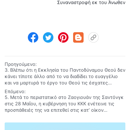
Συναναστροφή εκ του Άνωθεν
Προηγούμενο:
3. Βλέπω ότι η Εκκλησία του Παντοδύναμου Θεού δεν
κάνει τίποτε άλλο από το να διαδίδει το ευαγγέλιο
και να μαρτυρά το έργο του Θεού τις έσχατες
ημέρες, ζητώντας από τους ανθρώπους να είναι
Επόμενο:
ειλικρινείς και να βαδίζουν στο ορθό μονοπάτι της
5. Μετά το περιστατικό στο Ζαογιουάν της Σαντόνγκ
ανθρώπινης ζωής. Αλλά το ΚΚΚ διαδίδει πληροφορίες
στις 28 Μαΐου, η κυβέρνηση του ΚΚΚ ενέτεινε τις
που λένε ότι ο απώτερος στόχος της εκκλησίας στη
προσπάθειές της να επιτεθεί στις κατ’ οίκον
διάδοση του ευαγγελίου είναι να ανατρέψει την
εκκλησίες και έφτασε στο σημείο να κινητοποιήσει
εξουσία του ΚΚΚ. Πώς μπορώ να καταλάβω αν τα
ένοπλους αστυνομικούς για να καταστείλει και να
λόγια του ΚΚΚ είναι αλήθεια ή ψέματα;
πατάξει την Εκκλησία του Παντοδύναμου Θεού.