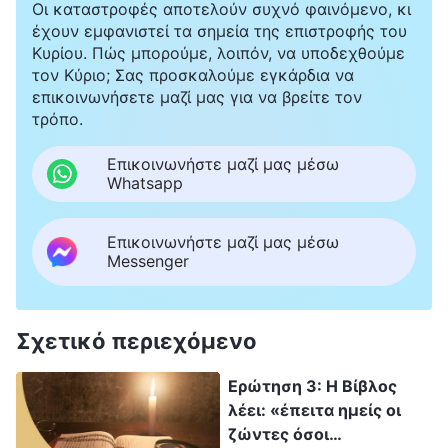
Οι καταστροφές αποτελούν συχνό φαινόμενο, κι
Πολλοί άνθρωποι έχουν εκφράσει αμφιβολίες
έχουν εμφανιστεί τα σημεία της επιστροφής του
σχετικά με το περιστατικό της Ζαογιουάν,
Κυρίου. Πώς μπορούμε, λοιπόν, να υποδεχθούμε
πιστεύοντας ότι πρόκειται για μια προσπάθεια του
τον Κύριο; Σας προσκαλούμε εγκάρδια να
ΚΚΚ να επιτεθεί στην Εκκλησία του Παντοδύναμου
επικοινωνήσετε μαζί μας για να βρείτε τον
Θεού και να την καταστείλει, επινοώντας μια ψεύτικη
τρόπο.
υπόθεση για να στρέψει την κοινή γνώμη εναντίον
της. Παρ’ όλα αυτά, η υπόθεση εκδικάστηκε δημοσίως
Επικοινωνήστε μαζί μας μέσω
σε δικαστήριο του ΚΚΚ και μεταδόθηκε από μεγάλα
Whatsapp
κινεζικά μέσα ενημέρωσης, και ορισμένοι άνθρωποι
πιστεύουν αυτά που είπε το ΚΚΚ. Θα θέλαμε να
ακούσουμε τη γνώμη σας για το περιστατικό στο
Επικοινωνήστε μαζί μας μέσω
Ζαογιουάν.
Messenger
Σχετικό περιεχόμενο
Ερώτηση 3: Η Βίβλος
λέει: «έπειτα ημείς οι
ζώντες όσοι