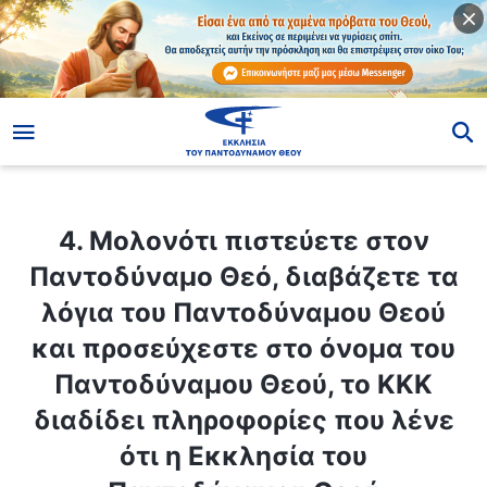
ίο
4. Μολονότι πιστεύετε στον Παντοδύναμο Θεό, διαβάζετε τα λόγια του Παντοδύναμου Θεού και προσεύχεστε στο όνομα του Παντοδύναμου Θεού, το ΚΚΚ διαδίδει πληροφορίες που λένε ότι η Εκκλησία του Παντοδύναμου Θεού δημιουργήθηκε από έναν άνθρωπο, κι εσείς κάνετε ό,τι σας λέει. Εσείς μαρτυρείτε ότι αυτό το άτομο είναι ένας ιερέας, ένας άνθρωπος που χρησιμοποιείται από τον Θεό, και ότι είναι υπεύθυνος για όλες τις διοικητικές υποθέσεις. Δεν μπορώ να το καταλάβω —ποιος ακριβώς ίδρυσε την Εκκλησία του Παντοδύναμου Θεού; Ποια είναι η προέλευσή της; Μπορείτε να το εξηγήσετε αυτό;
4. Μολονότι πιστεύετε στον
Παντοδύναμο Θεό, διαβάζετε τα
λόγια του Παντοδύναμου Θεού
και προσεύχεστε στο όνομα του
Παντοδύναμου Θεού, το ΚΚΚ
διαδίδει πληροφορίες που λένε
ότι η Εκκλησία του