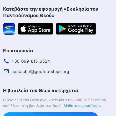
Κατεβάστε την εφαρμογή «Εκκλησία του
Παντοδύναμου Θεού»
Επικοινωνία
+30-699-815-6524
contact.el@godfootsteps.org
Η βασιλεία του Θεού κατέρχεται
Η βασιλεία του Θεού έχει κατέλθει στον κόσμο! Θέλετε να
εισέλθετε στη βασιλεία του Θεού;
Μάθετε περισσότερα