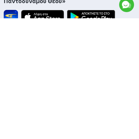
Παντοδύναμου Θεού»
Επικοινωνία
+30-699-815-6524
contact.el@godfootsteps.org
Η βασιλεία του Θεού κατέρχεται
Η βασιλεία του Θεού έχει κατέλθει στον κόσμο! Θέλετε να
εισέλθετε στη βασιλεία του Θεού;
Μάθετε περισσότερα
Επικοινωνήστε μαζί μας μέσω Messenger