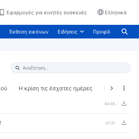
Εφαρμογές για κινητές συσκευές
Ελληνικά
Έκθεση εικόνων
Ειδήσεις
Προφίλ
Type 1 or more characters for results.
εού
Η κρίση τις έσχατες ημέρες
Η ενσάρκωσ
1
04:35
2
07:21