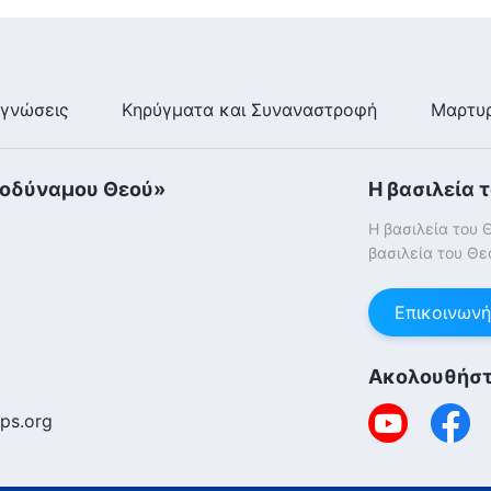
γνώσεις
Κηρύγματα και Συναναστροφή
Μαρτυρ
τοδύναμου Θεού»
Η βασιλεία 
Η βασιλεία του 
βασιλεία του Θε
Επικοινωνή
Ακολουθήστ
ps.org