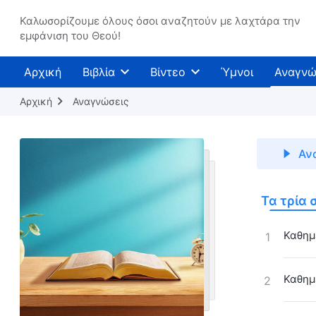
Καλωσορίζουμε όλους όσοι αναζητούν με λαχτάρα την
εμφάνιση του Θεού!
Αρχική
Βιβλία
Βίντεο
Ύμνοι
Αναγνώ
Αρχική
Αναγνώσεις
Αν
Τα τρία 
Καθημε
1
Καθημε
2