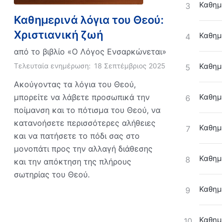
Καθημ
3
Καθημερινά λόγια του Θεού:
Χριστιανική ζωή
Καθημ
4
από το βιβλίο «Ο Λόγος Ενσαρκώνεται»
Τελευταία ενημέρωση:
18 Σεπτέμβριος 2025
Καθημε
5
Ακούγοντας τα λόγια του Θεού,
μπορείτε να λάβετε προσωπικά την
Καθημε
6
ποίμανση και το πότισμα του Θεού, να
κατανοήσετε περισσότερες αλήθειες
Καθημε
7
και να πατήσετε το πόδι σας στο
μονοπάτι προς την αλλαγή διάθεσης
Καθημε
8
και την απόκτηση της πλήρους
σωτηρίας του Θεού.
Καθημε
9
Καθημε
10