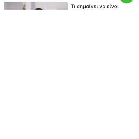
Τι σημαίνει να είναι
κάποιος καλός άνθρωπος
Οι σκέψεις μιας «καλής
επικεφαλής»
Κάνε πράξη την αλήθεια
ακόμα κι αν προσβάλλει
Όσοι ευχαριστούν τους