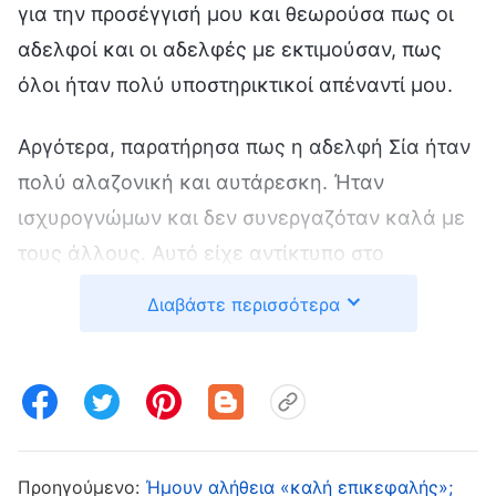
για την προσέγγισή μου και θεωρούσα πως οι
αδελφοί και οι αδελφές με εκτιμούσαν, πως
όλοι ήταν πολύ υποστηρικτικοί απέναντί μου.
Αργότερα, παρατήρησα πως η αδελφή Σία ήταν
πολύ αλαζονική και αυτάρεσκη. Ήταν
ισχυρογνώμων και δεν συνεργαζόταν καλά με
τους άλλους. Αυτό είχε αντίκτυπο στο
ευαγγελικό μας έργο. Σκεφτόμουν πως η
Διαβάστε περισσότερα
αδελφή Σια ήταν πολύ αλαζονική και δεν
δεχόταν τις υποδείξεις των άλλων, κάτι που
αργότερα είχε αντίκτυπο στο καθήκον της.
Σκέφτηκα πως έπρεπε να της το αναφέρω για
να μπορέσει να το διορθώσει. Ύστερα, όμως,
Προηγούμενο:
Ήμουν αλήθεια «καλή επικεφαλής»;