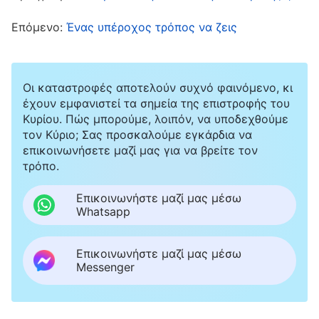
αναρωτήθηκα: Αν της το επισήμαινα, και δεν το
αποδεχόταν, αλλά κατέβαζε τα μούτρα, τότε τι
Επόμενο:
Ένας υπέροχος τρόπος να ζεις
θα έκανα; Μια φορά, σε μια συνάθροιση, την
είχα ακούσει να με αξιολογεί πολύ θετικά, κι
Οι καταστροφές αποτελούν συχνό φαινόμενο, κι
έτσι ανησυχούσα πως αν την πρόσβαλλα, θα
έχουν εμφανιστεί τα σημεία της επιστροφής του
χαλούσε η καλή εικόνα που είχε για μένα. Αν
Κυρίου. Πώς μπορούμε, λοιπόν, να υποδεχθούμε
τον Κύριο; Σας προσκαλούμε εγκάρδια να
άλλαζε η εντύπωση που είχε για μένα, αυτό θα
επικοινωνήσετε μαζί μας για να βρείτε τον
μπορούσε να επηρεάσει τις πιθανότητές μου να
τρόπο.
γίνω επικεφαλής. Αφού το σκέφτηκα, τελικά
Επικοινωνήστε μαζί μας μέσω
δεν ανέφερα στην αδελφή Σία τη διαφθορά και
Whatsapp
τα ελαττώματά της. Αντ’ αυτού, είπα: «Κατανοώ
που δεν έχεις καλά αποτελέσματα στο
Επικοινωνήστε μαζί μας μέσω
Messenger
καθήκον σου και αντιμετωπίζεις δυσκολίες,
όμως πρέπει να κάνεις αυτοκριτική και να