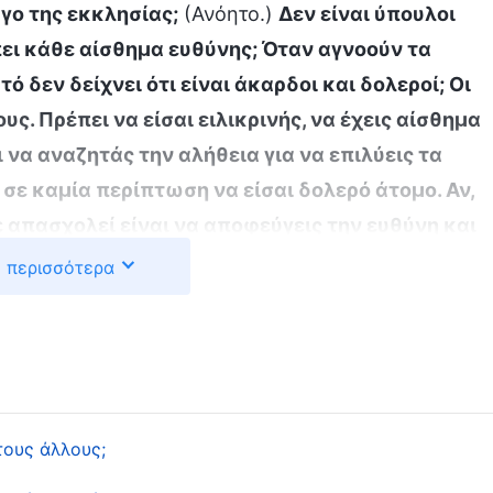
γο της εκκλησίας;
(Ανόητο.)
Δεν είναι ύπουλοι
ίπει κάθε αίσθημα ευθύνης; Όταν αγνοούν τα
 δεν δείχνει ότι είναι άκαρδοι και δολεροί; Οι
υς. Πρέπει να είσαι ειλικρινής, να έχεις αίσθημα
να αναζητάς την αλήθεια για να επιλύεις τα
σε καμία περίπτωση να είσαι δολερό άτομο. Αν,
 απασχολεί είναι να αποφεύγεις την ευθύνη και
άπιστοι θα σε καταδίκαζαν γι’ αυτήν τη
 περισσότερα
υτό το καταδικάζει και το καταριέται ο οίκος
νεται και απορρίπτει μια τέτοια συμπεριφορά. Ο
ά μισεί τους δόλιους και ύπουλους. Αν είσαι
όλπα, δεν θα σε σιχαθεί ο Θεός; Θα σε αφήσει ο
γά ή γρήγορα, θα λογοδοτήσεις. Ο Θεός συμπαθεί
τους άλλους;
υς δολερούς. Όλοι θα πρέπει να το καταλάβουν