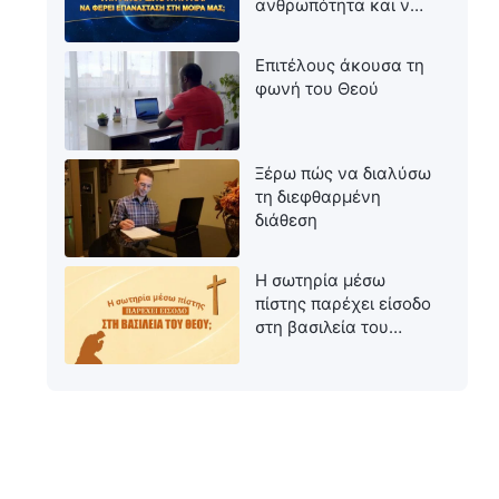
ανθρωπότητα και να
φέρει επανάσταση
στη μοίρα μας;
Επιτέλους άκουσα τη
φωνή του Θεού
Ξέρω πώς να διαλύσω
τη διεφθαρμένη
διάθεση
Η σωτηρία μέσω
πίστης παρέχει είσοδο
στη βασιλεία του
Θεού;