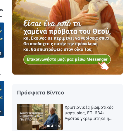
υν
5
Πρόσφατα Βίντεο
Χριστιανικές βιωματικές
7
μαρτυρίες, ΕΠ. 634:
Αφότου γκρεμίστηκε η
επιθυμία μου για ευλογίες
41:16