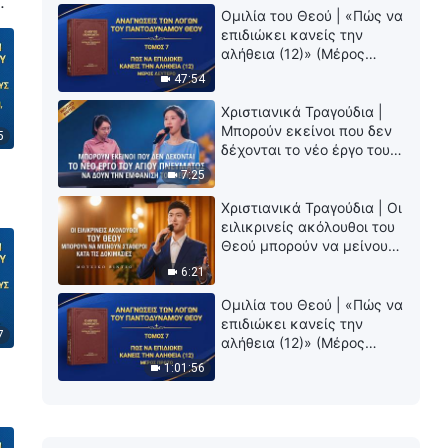
Ομιλία του Θεού | «Πώς να
)
επιδιώκει κανείς την
αλήθεια (12)» (Μέρος
δεύτερο)
47:54
Χριστιανικά Τραγούδια |
Μπορούν εκείνοι που δεν
5
δέχονται το νέο έργο του
Αγίου Πνεύματος να δουν
7:25
την εμφάνιση του Θεού;
Χριστιανικά Τραγούδια | Οι
ειλικρινείς ακόλουθοι του
Θεού μπορούν να μείνουν
σταθεροί κατά τις
6:21
δοκιμασίες
Ομιλία του Θεού | «Πώς να
επιδιώκει κανείς την
7
αλήθεια (12)» (Μέρος
πρώτο)
1:01:56