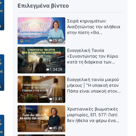
Επιλεγμένα βίντεο
Σειρά κηρυγμάτων:
Αναζητώντας την αλήθεια
9
στην πίστη «Θα
επιστρέψει πραγματικά ο
15:45
Κύριος πάνω σε σύννεφο;»
Ευαγγελική Ταινία
«Συναντώντας τον Κύριο
κατά τη διάρκεια των
καταστροφών» (B) Η Γη
1:34:28
εισέρχεται σε μια
«περίοδο μαζικής
Ευαγγελική ταινία μικρού
εξαφάνισης». Οι
μήκους | "Η υπακοή στον
6
καταστροφές χτυπούν.
Πάπα είναι υπακοή στον
Ξεκινά η αντίστροφη
Κύριο;"
13:41
μέτρηση για την
ανθρωπότητα. Έχεις βρει
Χριστιανικές βιωματικές
τρόπο να επιβιώσεις;
μαρτυρίες, ΕΠ. 577: Γιατί
δεν ήθελα να φέρω ένα
φορτίο
45:39