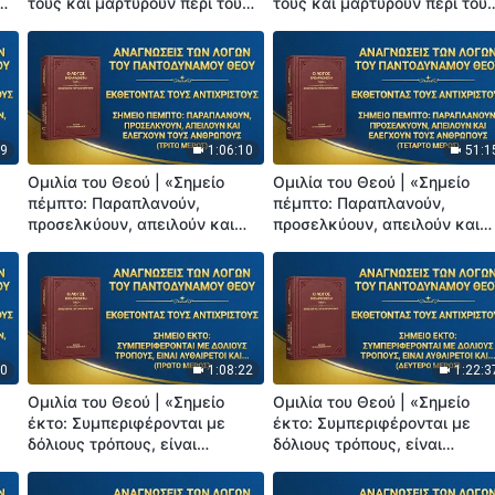
τους και μαρτυρούν περί του
τους και μαρτυρούν περί του
εαυτού τους» (Τέταρτο Μέρος)
εαυτού τους» (Πέμπτο Μέρος
29
1:06:10
51:1
Ομιλία του Θεού | «Σημείο
Ομιλία του Θεού | «Σημείο
πέμπτο: Παραπλανούν,
πέμπτο: Παραπλανούν,
προσελκύουν, απειλούν και
προσελκύουν, απειλούν και
ελέγχουν τους ανθρώπους»
ελέγχουν τους ανθρώπους»
(Τρίτο Μέρος)
(Τέταρτο Μέρος)
20
1:08:22
1:22:3
Ομιλία του Θεού | «Σημείο
Ομιλία του Θεού | «Σημείο
έκτο: Συμπεριφέρονται με
έκτο: Συμπεριφέρονται με
δόλιους τρόπους, είναι
δόλιους τρόπους, είναι
αυθαίρετοι και δικτατορικοί,
αυθαίρετοι και δικτατορικοί,
δεν συναναστρέφονται ποτέ
δεν συναναστρέφονται ποτέ