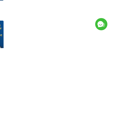
8
8
υς