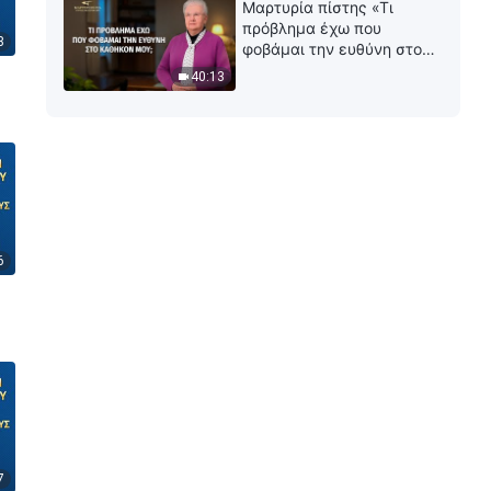
Μαρτυρία πίστης «Τι
πρόβλημα έχω που
8
φοβάμαι την ευθύνη στο
καθήκον μου;»
40:13
6
7