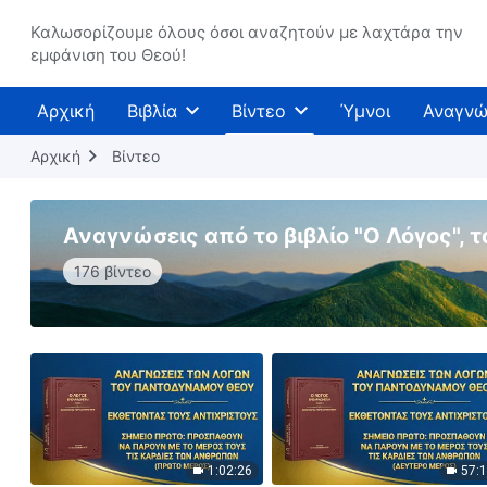
Καλωσορίζουμε όλους όσοι αναζητούν με λαχτάρα την
εμφάνιση του Θεού!
Αρχική
Βιβλία
Βίντεο
Ύμνοι
Αναγνώ
Αρχική
Βίντεο
Αναγνώσεις από το βιβλίο "Ο Λόγος", τ
176 βίντεο
1:02:26
57: