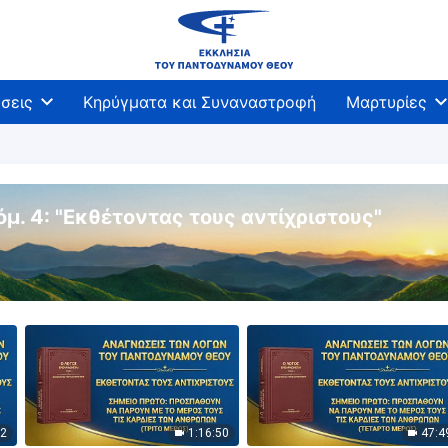
σεις
Κηρύγματα και Συναναστροφή
Μαρτυρίες
όμ. 4: "Εκθέτοντας τους αντίχριστους"
12
1:16:50
47:4