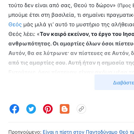
τούτο δεν είναι από σας, Θεού το δώρον»
(Προς 
μπούμε έτσι στη βασιλεία, τι σημαίνει πραγματ
Θεός
μάς μιλά γι’ αυτό το μυστήριο της αλήθεια
Θεός λέει: «
Τον καιρό εκείνον, το έργο του Ιη
ανθρωπότητας. Οι αμαρτίες όλων όσοι πίστευ
Αυτόν, θα σε λύτρωνε· αν πίστευες σε Αυτόν,
από τις αμαρτίες σου. Αυτή ήταν η σημασία τ
Εντούτοις, όσοι πίστευαν, είχαν ακόμα μέσα τ
αντίστασης στον Θεό —στοιχεία τα οποία έπρ
Διαβάστε
τόμ. 1: «Η εμφάνιση και το έργο του Θεού», Το όραμα
ανθρώπου συγχωρούνταν, αλλά όσο για το πώ
διαθέσεις μέσα από τον άνθρωπο, αυτό το έργ
σώθηκε και έλαβε συγχώρεση για τις αμαρτίες
αμαρτωλή φύση του ανθρώπου δεν εξαλείφθηκε
Προηγούμενο:
Είναι η πίστη στον Παντοδύναμο Θεό πρ