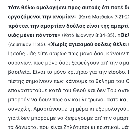
τότε θέλω ομολογήσει προς αυτούς ότι ποτέ δ
εργαζόμενοι την ανομίαν
»
(Κατά Ματθαίον 7:21-2
πράττει την αμαρτίαν δούλος είναι της αμαρτία
υιός μένει πάντοτε
»
. «
Θέλ
(Κατά Ιωάννην 8:34-35)
. «
Χωρίς αγιασμού ουδείς θέλει 
(Λευιτικόν 11:45)
Ιησούς μάς είπε σαφώς πως μόνο όσοι κάνουν τ
ουρανών, πως μόνο όσοι ξεφεύγουν απ’ την αμαρ
βασιλεία. Είναι το μόνο κριτήριο για την είσοδ
πίστης σημαίνουν πως κάνουμε το θέλημα του Θ
επαναστατούμε κατά του Θεού και δεν Του αντιστ
μπορούν να δουν πως αν και λυτρωνόμαστε και
συνεχώς. Αμαρτάνουμε τη μέρα κι εξομολογούμ
γιατί δεν μπορούμε να ξεφύγουμε απ’ την αμαρ
τα δόγματα, που είναι ζηλότυποι κι εριστικοί, 