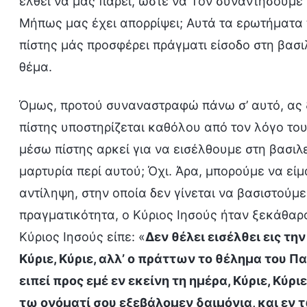
έλθει να μας πάρει, ώστε να Τον συναντήσουμε
Μήπως μας έχει απορρίψει; Αυτά τα ερωτήματα
πίστης μάς προσφέρει πράγματι είσοδο στη βασι
θέμα.
Όμως, προτού συναναστραφώ πάνω σ’ αυτό, ας ξ
πίστης υποστηρίζεται καθόλου από τον λόγο του
μέσω πίστης αρκεί για να εισέλθουμε στη βασιλ
μαρτυρία περί αυτού; Όχι. Άρα, μπορούμε να εί
αντίληψη, στην οποία δεν γίνεται να βασιστούμε
πραγματικότητα, ο Κύριος Ιησούς ήταν ξεκάθαρος
Κύριος Ιησούς είπε: «
Δεν θέλει εισέλθει εις τ
Κύριε, Κύριε, αλλ’ ο πράττων το θέλημα του Πα
ειπεί προς εμέ εν εκείνη τη ημέρα, Κύριε, Κύρ
τω ονόματί σου εξεβάλομεν δαιμόνια, και εν 