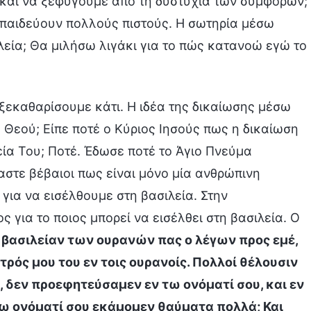
 και να ξεφύγουμε από τη δυστυχία των συμφορών;
 παιδεύουν πολλούς πιστούς. Η σωτηρία μέσω
λεία; Θα μιλήσω λιγάκι για το πώς κατανοώ εγώ το
εκαθαρίσουμε κάτι. Η ιδέα της δικαίωσης μέσω
 Θεού; Είπε ποτέ ο Κύριος Ιησούς πως η δικαίωση
εία Του; Ποτέ. Έδωσε ποτέ το Άγιο Πνεύμα
μαστε βέβαιοι πως είναι μόνο μία ανθρώπινη
 για να εισέλθουμε στη βασιλεία. Στην
 για το ποιος μπορεί να εισέλθει στη βασιλεία. Ο
ην βασιλείαν των ουρανών πας ο λέγων προς εμέ,
τρός μου του εν τοις ουρανοίς. Πολλοί θέλουσιν
ιε, δεν προεφητεύσαμεν εν τω ονόματί σου, και εν
τω ονόματί σου εκάμομεν θαύματα πολλά; Και