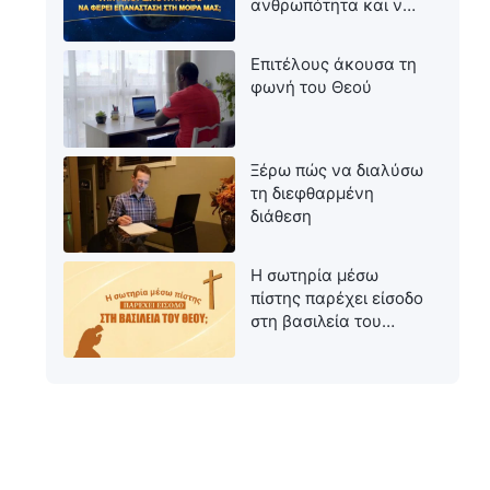
ανθρωπότητα και να
φέρει επανάσταση
στη μοίρα μας;
Επιτέλους άκουσα τη
φωνή του Θεού
Ξέρω πώς να διαλύσω
τη διεφθαρμένη
διάθεση
Η σωτηρία μέσω
πίστης παρέχει είσοδο
στη βασιλεία του
Θεού;