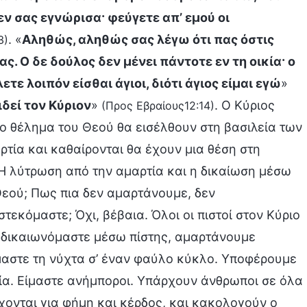
εν σας εγνώρισα· φεύγετε απ’ εμού οι
. «
Αληθώς, αληθώς σας λέγω ότι πας όστις
3)
ς. Ο δε δούλος δεν μένει πάντοτε εν τη οικία· ο
ετε λοιπόν είσθαι άγιοι, διότι άγιος είμαι εγώ
»
ιδεί τον Κύριον
»
. Ο Κύριος
(Προς Εβραίους12:14)
ο θέλημα του Θεού θα εισέλθουν στη βασιλεία των
τία και καθαίρονται θα έχουν μια θέση στη
ο. Η λύτρωση από την αμαρτία και η δικαίωση μέσω
εού; Πως πια δεν αμαρτάνουμε, δεν
εκόμαστε; Όχι, βέβαια. Όλοι οι πιστοί στον Κύριο
 δικαιωνόμαστε μέσω πίστης, αμαρτάνουμε
αστε τη νύχτα σ’ έναν φαύλο κύκλο. Υποφέρουμε
τία. Είμαστε ανήμποροι. Υπάρχουν άνθρωποι σε όλα
μάχονται για φήμη και κέρδος, και κακολογούν ο