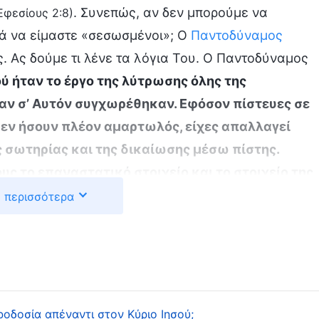
. Συνεπώς, αν δεν μπορούμε να
Εφεσίους 2:8)
ικά να είμαστε «σεσωσμένοι»; Ο
Παντοδύναμος
ς. Ας δούμε τι λένε τα λόγια Του. Ο Παντοδύναμος
σού ήταν το έργο της λύτρωσης όλης της
αν σ’ Αυτόν συγχωρέθηκαν. Εφόσον πίστευες σε
 δεν ήσουν πλέον αμαρτωλός, είχες απαλλαγεί
ης σωτηρίας και της δικαίωσης μέσω πίστης.
ους το επαναστατικό στοιχείο και το στοιχείο της
επε σιγά-σιγά να απομακρυνθούν
»
[«Ο Λόγος»,
 περισσότερα
. «
Οι αμαρτίες του
 του έργου του Θεού (2)]
ς θα αποβάλλονταν οι διεφθαρμένες σατανικές
ο δεν είχε επιτελεστεί ακόμα. Ο άνθρωπος
 του μόνο λόγω της πίστης του, αλλά η
 και παρέμενε μέσα του. […] Οι αμαρτίες του
οδοσία απέναντι στον Κύριο Ιησού;