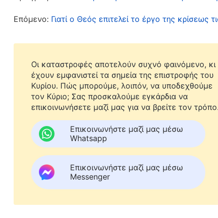
ανθρώπου συγχωρέθηκαν, κι αυτό οφείλεται σ
Επόμενο:
Γιατί ο Θεός επιτελεί το έργο της κρίσεως τ
άνθρωπος συνέχισε να ζει μέσα στη διεφθαρμ
τούτου, ο άνθρωπος πρέπει να σωθεί πλήρως 
ώστε η αμαρτωλή του φύση να αποβληθεί ολο
Οι καταστροφές αποτελούν συχνό φαινόμενο, κι
καθιστώντας, έτσι, δυνατή τη μεταμόρφωση 
έχουν εμφανιστεί τα σημεία της επιστροφής του
Κυρίου. Πώς μπορούμε, λοιπόν, να υποδεχθούμε
εμφάνιση και το έργο του Θεού», Το μυστήριο της εν
τον Κύριο; Σας προσκαλούμε εγκάρδια να
Ιησούς σταυρώθηκε ως η προσφορά περί αμαρτί
επικοινωνήσετε μαζί μας για να βρείτε τον τρόπο
αμαρτία. Για να συγχωρεθούν οι αμαρτίες μας,
Επικοινωνήστε μαζί μας μέσω
στον Κύριο. Δεν καταδικαζόμαστε ούτε θανατων
Whatsapp
θεωρεί πια αμαρτωλούς και ο Σατανάς δεν μπορε
ερχόμαστε ενώπιον του Κυρίου για προσευχή κ
Επικοινωνήστε μαζί μας μέσω
Messenger
απονέμει, καθώς και την άφθονη χάρη Του. Αυτ
σωτηρία μέσω της πίστης σημαίνει απλώς συγχώ
είναι όπως φαντάζονται οι άνθρωποι· πως άπαξ 