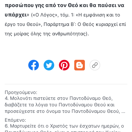
προσώπου γης από τον Θεό και θα παύσει να
υπάρχει
»
(«Ο Λόγος», τόμ. 1: «Η εμφάνιση και το
έργο του Θεού», Παράρτημα Β΄: Ο Θεός κυριαρχεί επί
.
της μοίρας όλης της ανθρωπότητας)
Προηγούμενο:
4. Μολονότι πιστεύετε στον Παντοδύναμο Θεό,
διαβάζετε τα λόγια του Παντοδύναμου Θεού και
προσεύχεστε στο όνομα του Παντοδύναμου Θεού, το
ΚΚΚ διαδίδει πληροφορίες που λένε ότι η Εκκλησία
Επόμενο:
του Παντοδύναμου Θεού δημιουργήθηκε από έναν
6. Μαρτυρείτε ότι ο Χριστός των έσχατων ημερών, ο
άνθρωπο, κι εσείς κάνετε ό,τι σας λέει. Εσείς