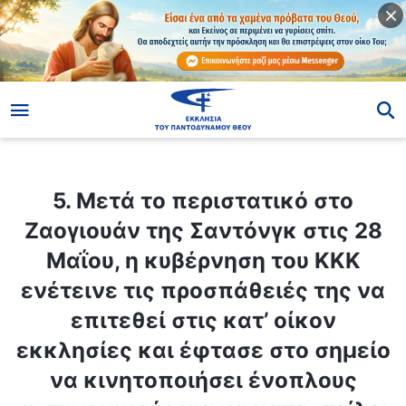
ίο
5. Μετά το περιστατικό στο Ζαογιουάν της Σαντόνγκ στις 28 Μαΐου, η κυβέρνηση του ΚΚΚ ενέτεινε τις προσπάθειές της να επιτεθεί στις κατ’ οίκον εκκλησίες και έφτασε στο σημείο να κινητοποιήσει ένοπλους αστυνομικούς για να καταστείλει και να πατάξει την Εκκλησία του Παντοδύναμου Θεού. Πολλοί άνθρωποι έχουν εκφράσει αμφιβολίες σχετικά με το περιστατικό της Ζαογιουάν, πιστεύοντας ότι πρόκειται για μια προσπάθεια του ΚΚΚ να επιτεθεί στην Εκκλησία του Παντοδύναμου Θεού και να την καταστείλει, επινοώντας μια ψεύτικη υπόθεση για να στρέψει την κοινή γνώμη εναντίον της. Παρ’ όλα αυτά, η υπόθεση εκδικάστηκε δημοσίως σε δικαστήριο του ΚΚΚ και μεταδόθηκε από μεγάλα κινεζικά μέσα ενημέρωσης, και ορισμένοι άνθρωποι πιστεύουν αυτά που είπε το ΚΚΚ. Θα θέλαμε να ακούσουμε τη γνώμη σας για το περιστατικό στο Ζαογιουάν.
5. Μετά το περιστατικό στο
Ζαογιουάν της Σαντόνγκ στις 28
Μαΐου, η κυβέρνηση του ΚΚΚ
ενέτεινε τις προσπάθειές της να
επιτεθεί στις κατ’ οίκον
εκκλησίες και έφτασε στο σημείο
να κινητοποιήσει ένοπλους