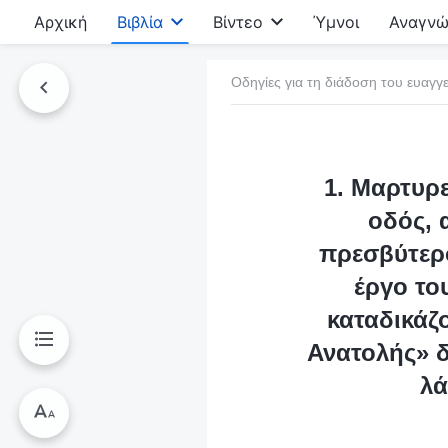
Αρχική
Βιβλία
Βίντεο
Ύμνοι
Αναγνώ
Οδηγίες για τη διάδοση του ευαγγε
τό το βιβλίο
1. Μαρτυρε
οδός, 
πρεσβύτερο
έργο το
καταδικάζ
Ανατολής» δ
λά