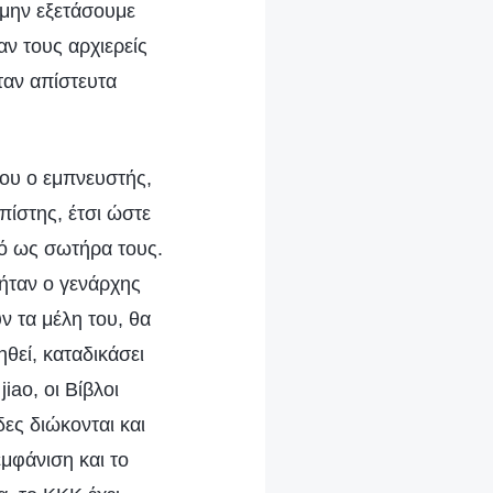
 μην εξετάσουμε
αν τους αρχιερείς
ταν απίστευτα
ίου ο εμπνευστής,
πίστης, έτσι ώστε
τό ως σωτήρα τους.
ήταν ο γενάρχης
ν τα μέλη του, θα
θεί, καταδικάσει
iao, οι Βίβλοι
δες διώκονται και
εμφάνιση και το