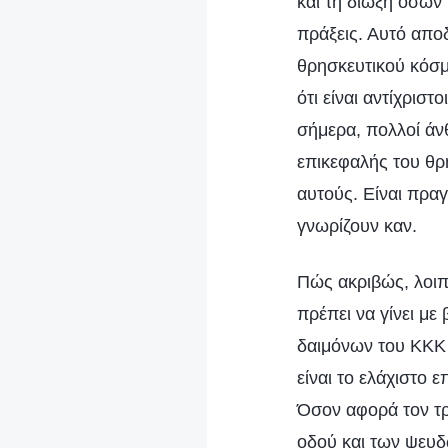
και τη δίωξη όσων
πράξεις. Αυτό αποδ
θρησκευτικού κόσμο
ότι είναι αντίχρισ
σήμερα, πολλοί άν
επικεφαλής του θρη
αυτούς. Είναι πραγ
γνωρίζουν καν.
Πώς ακριβώς, λοιπ
πρέπει να γίνει με
δαιμόνων του ΚΚΚ 
είναι το ελάχιστο 
Όσον αφορά τον τρ
οδού και των ψευδ