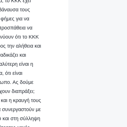
, το ΚΚΚ έχει
 βάναυσα τους
 φήμες για να
 προσπάθεια να
κνύουν ότι το ΚΚΚ
ος την αλήθεια και
αδικάζει και
λύτερη είναι η
 ότι είναι
θρωπο. Ας δούμε
χουν διαπράξει;
 και η κραυγή τους
να συνεργαστούν με
ύ και στη σύλληψη