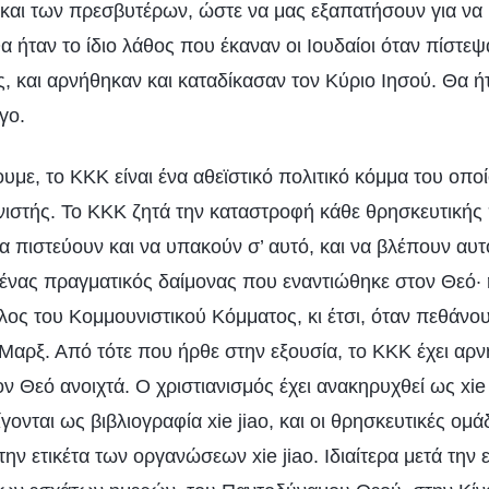
και των πρεσβυτέρων, ώστε να μας εξαπατήσουν για να
α ήταν το ίδιο λάθος που έκαναν οι Ιουδαίοι όταν πίστεψ
ς, και αρνήθηκαν και καταδίκασαν τον Κύριο Ιησού. Θα ή
γο.
με, το ΚΚΚ είναι ένα αθεϊστικό πολιτικό κόμμα του οπο
νιστής. Το ΚΚΚ ζητά την καταστροφή κάθε θρησκευτικής 
να πιστεύουν και να υπακούν σ’ αυτό, και να βλέπουν αυ
 ένας πραγματικός δαίμονας που εναντιώθηκε στον Θεό· 
λος του Κομμουνιστικού Κόμματος, κι έτσι, όταν πεθάνου
Μαρξ. Από τότε που ήρθε στην εξουσία, το ΚΚΚ έχει αρνη
ν Θεό ανοιχτά. Ο χριστιανισμός έχει ανακηρυχθεί ως xie j
γονται ως βιβλιογραφία xie jiao, και οι θρησκευτικές ομά
την ετικέτα των οργανώσεων xie jiao. Ιδιαίτερα μετά την 