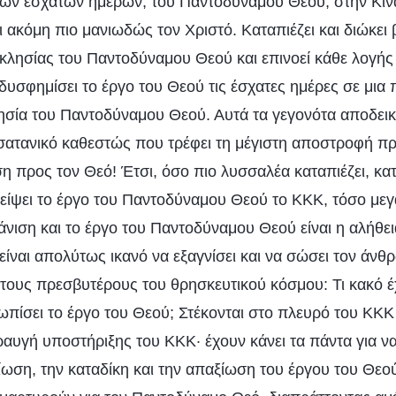
των εσχάτων ημερών, του Παντοδύναμου Θεού, στην Κίνα
ι ακόμη πιο μανιωδώς τον Χριστό. Καταπιέζει και διώκει
κκλησίας του Παντοδύναμου Θεού και επινοεί κάθε λογής
 δυσφημίσει το έργο του Θεού τις έσχατες ημέρες σε μια
λησία του Παντοδύναμου Θεού. Αυτά τα γεγονότα αποδει
 σατανικό καθεστώς που τρέφει τη μέγιστη αποστροφή πρ
ση προς τον Θεό! Έτσι, όσο πιο λυσσαλέα καταπιέζει, κατ
είψει το έργο του Παντοδύναμου Θεού το ΚΚΚ, τόσο μεγα
άνιση και το έργο του Παντοδύναμου Θεού είναι η αλήθεια,
 είναι απολύτως ικανό να εξαγνίσει και να σώσει τον άν
 τους πρεσβυτέρους του θρησκευτικού κόσμου: Τι κακό έ
ωπίσει το έργο του Θεού; Στέκονται στο πλευρό του ΚΚΚ
κραυγή υποστήριξης του ΚΚΚ· έχουν κάνει τα πάντα για 
ίωση, την καταδίκη και την απαξίωση του έργου του Θεο