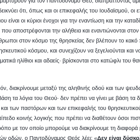
 μαρτυρούν για τον Παντοδύναμο Θεό, διαπράττοντας αμ
εικνύει ότι, όπως και οι επικεφαλής του Ιουδαϊσμού, οι 
υ είναι οι κύριοι ένοχοι για την εναντίωση και την καταδ
τοι που αποστρέφονται την αλήθεια και εναντιώνονται στον
θρωποι στον κόσμο της θρησκείας δεν βλέπουν το κακ
σκευτικού κόσμου, και συνεχίζουν να ξεγελιούνται και ν
ματικά ηλίθιοι και αδαείς· βρίσκονται στο κατώφλι του θα
όν, διακρίνουμε μεταξύ της αληθινής οδού και των ψευ
 βάση τα λόγια του Θεού· δεν πρέπει να γίνει με βάση τα 
και των παστόρων και των επικεφαλής του θρησκευτικο
επίπεδο κοινής λογικής που πρέπει να διαθέτουν όσοι πι
όπο με τον οποίο μπορούμε να διακρίνουμε τη διαφορά 
ών οδών, ο Παντοδύναμος Θεός λέει: «
Δεν είναι δύσκο