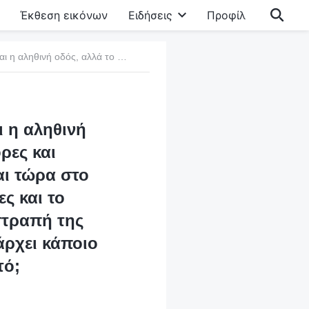
Έκθεση εικόνων
Ειδήσεις
Προφίλ
1. Μαρτυρείτε ότι η «Αστραπή της Ανατολής» είναι η αληθινή οδός, αλλά το ΚΚΚ και οι περισσότεροι πάστορες και πρεσβύτεροι του θρησκευτικού κόσμου αντιτίθενται τώρα στο έργο του Παντοδύναμου Θεού τις έσχατες ημέρες και το καταδικάζουν, γεγονός που αποδεικνύει ότι η «Αστραπή της Ανατολής» δεν μπορεί να είναι η αληθινή οδός. Υπάρχει κάποιο λάθος ως προς την κατανόησή μας γι’ αυτό;
ι η αληθινή
ρες και
αι τώρα στο
ς και το
στραπή της
άρχει κάποιο
τό;