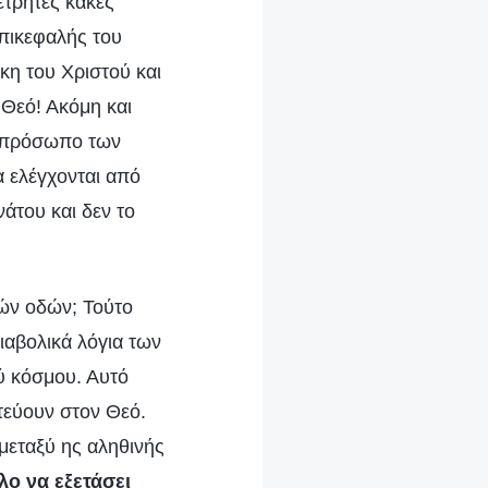
έτρητες κακές
επικεφαλής του
ίκη του Χριστού και
 Θεό! Ακόμη και
ό πρόσωπο των
α ελέγχονται από
νάτου και δεν το
δών οδών; Τούτο
διαβολικά λόγια των
ύ κόσμου. Αυτό
στεύουν στον Θεό.
μεταξύ ης αληθινής
λο να εξετάσει