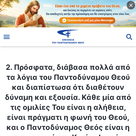
ίο
2. Πρόσφατα, διάβασα πολλά από τα λόγια του Παντοδύναμου Θεού και διαπίστωσα ότι διαθέτουν δύναμη και εξουσία. Κάθε μία από τις ομιλίες Του είναι η αλήθεια, είναι πράγματι η φωνή του Θεού, και ο Παντοδύναμος Θεός είναι η επιστροφή του Κυρίου Ιησού. Υπάρχει όμως ένα πράγμα που δεν καταλαβαίνω: Υπάρχουν κάποιοι άνθρωποι που προσποιούνται τώρα ότι είναι η επιστροφή του Κυρίου Ιησού, και έχουν πει κι αυτοί λόγια. Κάποια από τα λόγια τους έχουν γίνει βιβλία, και αρκετοί άνθρωποι έχουν εξαπατηθεί και τους ακολουθούν. Πώς μπορούμε να διακρίνουμε τα λόγια των ψευδόχριστων ως αυτό που είναι πραγματικά;
2. Πρόσφατα, διάβασα πολλά από
τα λόγια του Παντοδύναμου Θεού
και διαπίστωσα ότι διαθέτουν
δύναμη και εξουσία. Κάθε μία από
τις ομιλίες Του είναι η αλήθεια,
είναι πράγματι η φωνή του Θεού,
και ο Παντοδύναμος Θεός είναι η