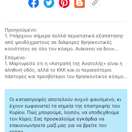
Προηγούμενο:
1. Υπάρχουν σήμερα πολλά περιστατικά εξαπάτησης
από ψευδόχριστους σε διάφορες θρησκευτικές
κοινότητες σε όλο τον κόσμο. Ανίκανοι να δουν
αυτήν την εξαπάτηση ως αυτό που είναι στην
Επόμενο:
πραγματικότητα, πολλοί άνθρωποι έχουν
1. Μαρτυρείτε ότι η «Αστραπή της Ανατολής» είναι η
ακολουθήσει αυτούς τους ψευδόχριστους,
αληθινή οδός, αλλά το ΚΚΚ και οι περισσότεροι
εκπληρώνοντας έτσι την προφητεία του Κυρίου Ιησού:
πάστορες και πρεσβύτεροι του θρησκευτικού κόσμου
«
Τότε εάν τις είπη προς υμάς· Ιδού εδώ είναι ο
αντιτίθενται τώρα στο έργο του Παντοδύναμου Θεού
Χριστός ή εδώ, μη πιστεύσητε· διότι θέλουσιν
τις έσχατες ημέρες και το καταδικάζουν, γεγονός
εγερθή ψευδόχριστοι και ψευδοπροφήται και
που αποδεικνύει ότι η «Αστραπή της Ανατολής» δεν
Οι καταστροφές αποτελούν συχνό φαινόμενο, κι
θέλουσι δείξει σημεία μεγάλα και τέρατα, ώστε να
μπορεί να είναι η αληθινή οδός. Υπάρχει κάποιο
έχουν εμφανιστεί τα σημεία της επιστροφής του
πλανήσωσιν, ει δυνατόν, και τους εκλεκτούς
»
λάθος ως προς την κατανόησή μας γι’ αυτό;
Κυρίου. Πώς μπορούμε, λοιπόν, να υποδεχθούμε
(Κατά Ματθαίον 24:23-24)
. Επομένως, πιστεύουμε
τον Κύριο; Σας προσκαλούμε εγκάρδια να
ότι οποιοσδήποτε μαρτυρείται ως η έλευση του
επικοινωνήσετε μαζί μας για να βρείτε τον
Κυρίου είναι αναμφισβήτητα ψευδόχριστος και δεν
τρόπο.