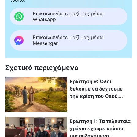
υπάρχει λόγος να τον αναζητήσουμε και να τον
ερευνήσουμε. Κάνουμε λάθος που το πιστεύουμε
Επικοινωνήστε μαζί μας μέσω
αυτό;
Whatsapp
Επικοινωνήστε μαζί μας μέσω
Messenger
Σχετικό περιεχόμενο
Ερώτηση 9: Όλοι
θέλουμε να δεχτούμε
την κρίση του Θεού,
αλλά πείτε μας πώς
πρέπει να βιώσουμε την
κρίση Του για να λάβουμε
Ερώτηση 1: Τα τελευταία
την αλήθεια και τη ζωή,
χρόνια έχουμε νιώσει
να απαλλαγούμε από την
μια αυξανόμενη