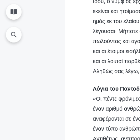
Ιδού, ο νυμφίος έρ
εκείναι και ητοίμα
ημάς εκ του ελαίου
λέγουσαι· Μήποτε δ
πωλούντας και αγο
και αι έτοιμοι εισή
και αι λοιπαί παρθέ
Αληθώς σας λέγω,
Λόγια του Παντο
«Οι πέντε φρόνιμε
έναν αριθμό ανθρ
αναφέρονται σε έ
έναν τύπο ανθρώπο
Αντιθέτως, αντιπρ