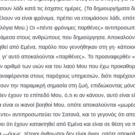
σουν λάδι κατά τις έσχατες ημέρες. (Τα δημιουργήματα δ
λουν να είναι φρόνιμα, πρέπει να ετοιμάσουν λάδι, οπότ
 λόγια Μου.) Οι «πέντε φρόνιμες παρθένες» αντιπροσωπ
ανάμεσα στους ανθρώπους που δημιούργησα. Αποκαλούν
ηθεί από Εμένα, παρόλο που γεννήθηκαν στη γη· κάποιο
, γι’ αυτό αποκαλούνται «παρθένες». Το προαναφερθέν 
ν αριθμό των υιών και του λαού Μου που έχω προκαθορί
ναφέρονται στους παρόχους υπηρεσιών, διότι παρέχουν
νουν την παραμικρή σημασία στη ζωή, επιδιώκοντας μόν
εν έχουν το επίπεδό Μου, ό,τι κι αν κάνουν, αυτό είναι 
α είναι οι ικανοί βοηθοί Μου, οπότε αποκαλούνται «μωρέ
τε» αντιπροσωπεύει τον Σατανά, και το γεγονός ότι απ
ι ότι έχουν κατακτηθεί από Εμένα και είναι σε θέση να
 —όμως, τέτοιοι άνθρωποι δεν είναι άγιοι, οπότε αποκα