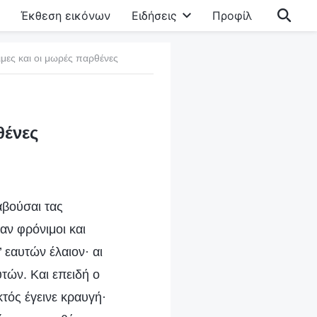
Έκθεση εικόνων
Ειδήσεις
Προφίλ
νιμες και οι μωρές παρθένες
θένες
αβούσαι τας
αν φρόνιμοι και
 εαυτών έλαιον· αι
τών. Και επειδή ο
τός έγεινε κραυγή·