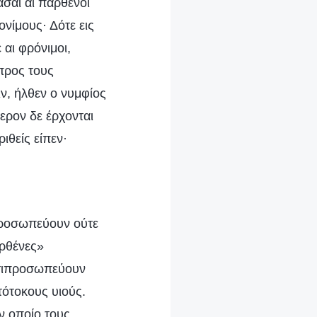
άσαι αι παρθένοι
ονίμους· Δότε εις
 αι φρόνιμοι,
 προς τους
ν, ήλθεν ο νυμφίος
τερον δε έρχονται
ριθείς είπεν·
ιπροσωπεύουν ούτε
ρθένες»
ντιπροσωπεύουν
ότοκους υιούς.
ν οποίο τους