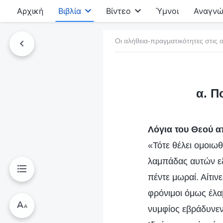
Αρχική
Βιβλία
Βίντεο
Ύμνοι
Αναγνώ
Οι αλήθεια-πραγματικότητες στις ο
τό το βιβλίο
α. Π
Λόγια του Θεού α
«Τότε θέλει ομοιω
λαμπάδας αυτών εξ
πέντε μωραί. Αίτιν
φρόνιμοι όμως έλα
νυμφίος εβράδυνεν