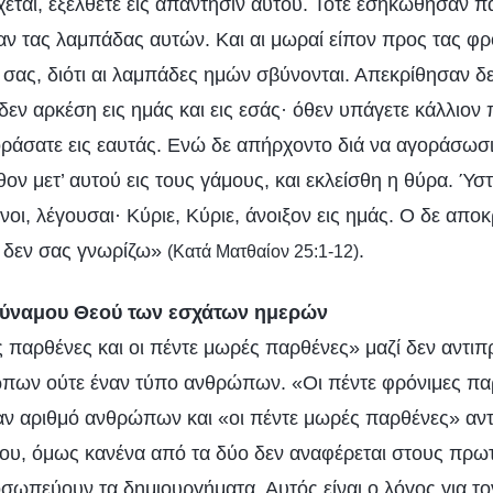
χεται, εξέλθετε εις απάντησιν αυτού. Τότε εσηκώθησαν π
σαν τας λαμπάδας αυτών. Και αι μωραί είπον προς τας φρ
 σας, διότι αι λαμπάδες ημών σβύνονται. Απεκρίθησαν δε
εν αρκέση εις ημάς και εις εσάς· όθεν υπάγετε κάλλιον
ράσατε εις εαυτάς. Ενώ δε απήρχοντο διά να αγοράσωσι
λθον μετ’ αυτού εις τους γάμους, και εκλείσθη η θύρα. Ύσ
νοι, λέγουσαι· Κύριε, Κύριε, άνοιξον εις ημάς. Ο δε αποκ
 δεν σας γνωρίζω»
.
(Κατά Ματθαίον 25:1-12)
δύναμου Θεού των εσχάτων ημερών
ς παρθένες και οι πέντε μωρές παρθένες» μαζί δεν αντ
ώπων ούτε έναν τύπο ανθρώπων. «Οι πέντε φρόνιμες πα
ναν αριθμό ανθρώπων και «οι πέντε μωρές παρθένες» α
υ, όμως κανένα από τα δύο δεν αναφέρεται στους πρωτ
οσωπεύουν τα δημιουργήματα. Αυτός είναι ο λόγος για το