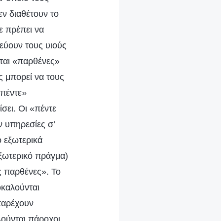
εν διαθέτουν το
ε πρέπει να
εύουν τους υιούς
ται «παρθένες»
ς μπορεί να τους
«πέντε»
σει. Οι «πέντε
 υπηρεσίες σ’
ο εξωτερικά
εξωτερικό πράγμα)
ς παρθένες». Το
οκαλούνται
 παρέχουν
λούνται πάροχοι