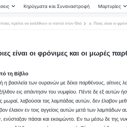
σεις
Κηρύγματα και Συναναστροφή
Μαρτυρίες
ποίες πρέπει να εισέλθουν οι πιστοί στον Θεό
α. Ποιες είναι οι φρό
οιες είναι οι φρόνιμες και οι μωρές παρ
πό τη Βίβλο
θή η βασιλεία των ουρανών με δέκα παρθένους, αίτινες λ
ήλθον εις απάντησιν του νυμφίου. Πέντε δε εξ αυτών ήσ
ες μωραί, λαβούσαι τας λαμπάδας αυτών, δεν έλαβον μεθ’
βον έλαιον εν τοις αγγείοις αυτών μετά των λαμπάδων αυ
, ενύσταξαν πάσαι και εκοιμώντο. Εν τω μέσω δε της νυκ