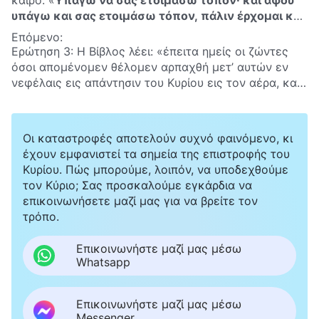
υπάγω και σας ετοιμάσω τόπον, πάλιν έρχομαι και
θέλω σας παραλάβει προς εμαυτόν, διά να είσθε
Επόμενο:
και σεις, όπου είμαι εγώ
»
(Κατά Ιωάννην 14:2-3)
. Ο
Ερώτηση 3: Η Βίβλος λέει: «έπειτα ημείς οι ζώντες
Κύριος Ιησούς έχει ήδη εξασφαλίσει μια θέση για μας
όσοι απομένομεν θέλομεν αρπαχθή μετ’ αυτών εν
στον ουρανό. Όταν επιστρέψει, θα μας ανυψώσει
νεφέλαις εις απάντησιν του Κυρίου εις τον αέρα, και
κατευθείαν στη βασιλεία των ουρανών. Αν ο Κύριος
ούτω θέλομεν είσθαι πάντοτε μετά του Κυρίου»
έχει ήδη επιστρέψει, γιατί όλοι οι άγιοί Του είναι
(Προς Θεσσαλονικείς Α΄ 4:17). Πώς θα πρέπει να το
ακόμα στη γη; Γιατί δεν έχουν αναληφθεί;
ερμηνεύσουμε αυτό;
Οι καταστροφές αποτελούν συχνό φαινόμενο, κι
έχουν εμφανιστεί τα σημεία της επιστροφής του
Κυρίου. Πώς μπορούμε, λοιπόν, να υποδεχθούμε
τον Κύριο; Σας προσκαλούμε εγκάρδια να
επικοινωνήσετε μαζί μας για να βρείτε τον
τρόπο.
Επικοινωνήστε μαζί μας μέσω
Whatsapp
Επικοινωνήστε μαζί μας μέσω
Messenger