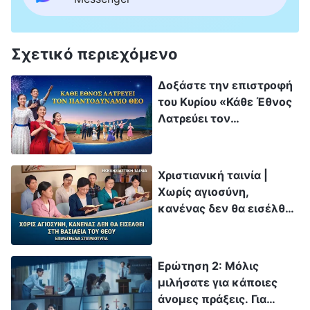
Σχετικό περιεχόμενο
Δοξάστε την επιστροφή
του Κυρίου «Κάθε Έθνος
Λατρεύει τον
Παντοδύναμο Θεό»
Μουσικό Δράμα
Χριστιανική ταινία |
Χωρίς αγιοσύνη,
κανένας δεν θα εισέλθει
στη βασιλεία του Θεού
(Επιλεγμένα
στιγμιότυπα)
Ερώτηση 2: Μόλις
μιλήσατε για κάποιες
άνομες πράξεις. Για