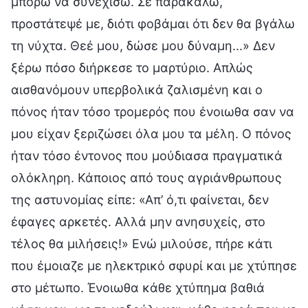
μπορώ να συνεχίσω. Σε παρακαλώ,
προστάτεψέ με, διότι φοβάμαι ότι δεν θα βγάλω
τη νύχτα. Θεέ μου, δώσε μου δύναμη...» Δεν
ξέρω πόσο διήρκεσε το μαρτύριο. Απλώς
αισθανόμουν υπερβολικά ζαλισμένη και ο
πόνος ήταν τόσο τρομερός που ένοιωθα σαν να
μου είχαν ξεριζώσει όλα μου τα μέλη. Ο πόνος
ήταν τόσο έντονος που μούδιασα πραγματικά
ολόκληρη. Κάποιος από τους αγριάνθρωπους
της αστυνομίας είπε: «Απ’ ό,τι φαίνεται, δεν
έφαγες αρκετές. Αλλά μην ανησυχείς, στο
τέλος θα μιλήσεις!» Ενώ μιλούσε, πήρε κάτι
που έμοιαζε με ηλεκτρικό σφυρί και με χτύπησε
στο μέτωπο. Ένοιωθα κάθε χτύπημα βαθιά