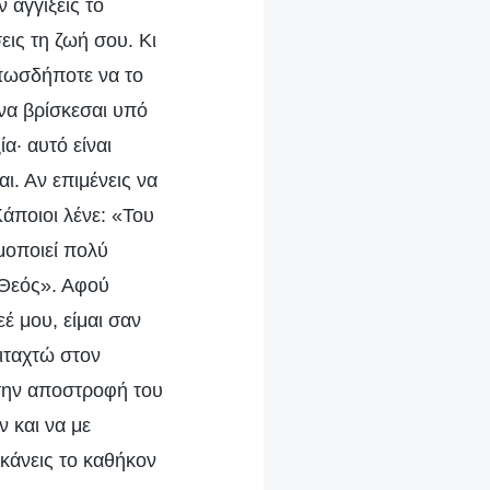
 αγγίξεις το
εις τη ζωή σου. Κι
οπωσδήποτε να το
 να βρίσκεσαι υπό
α· αυτό είναι
ι. Αν επιμένεις να
Κάποιοι λένε: «Του
μοποιεί πολύ
ο Θεός». Αφού
έ μου, είμαι σαν
ιταχτώ στον
 την αποστροφή του
 και να με
 κάνεις το καθήκον