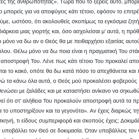
ορτές της ανθρωπότητας». Τώρα που το ξέρεις αυτό, μπορ
ρο μπορείς για να αποφύγεις κάτι τέτοιο, εφόσον το επιτρ
ούμε, ωστόσο, ότι ακολουθείς σκοπίμως τα εγκόσμια ζητή
ιάρκεια μιας γιορτής και, όσο ασχολείσαι μ’ αυτά, η πρ
ω μόνο να δω αν ο Θεός θα με πειθαρχήσει εξαιτίας αυτ
όλου. Θέλω μόνο να δω ποια είναι η πραγματική Του στά
η αποστροφή Του. Λένε πως κάτι τέτοιο Του προκαλεί απ
ται το κακό, οπότε θα δω κατά πόσο το απεχθάνεται και
ενώ τα κάνω όλα αυτά, ο Θεός μού προκαλέσει φοβερούς 
θενώσει με ζαλάδες και με καταστήσει ανίκανο να σηκωθώ
νεί ότι στ’ αλήθεια Του προκαλούν αποστροφή αυτά τα π
θα το υποστηρίξουν και τα γεγονότα». Αν έχεις διαρκώς τη
 σκηνή, τι είδους συμπεριφορά και σκοπούς έχεις; Δοκιμ
α υποβάλλει τον Θεό σε δοκιμασία. Όταν υποβάλλεις τον 