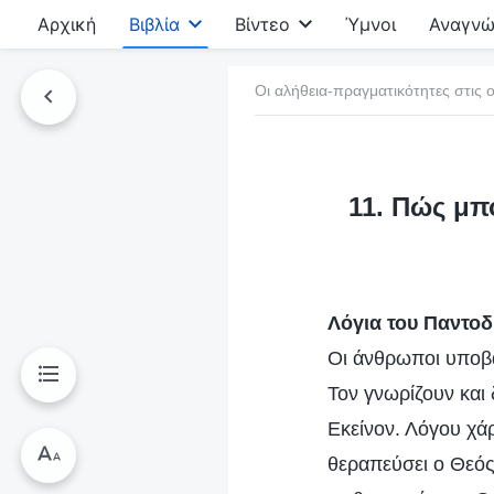
Αρχική
Βιβλία
Βίντεο
Ύμνοι
Αναγνώ
Οι αλήθεια-πραγματικότητες στις ο
τό το βιβλίο
11. Πώς μπ
Λόγια του Παντο
Οι άνθρωποι υποβά
Τον γνωρίζουν και
Εκείνον. Λόγου χά
θεραπεύσει ο Θεός