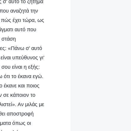
 σ’ αυτό το ζήτημα
ά που αναζητά την
α πώς έχει τώρα, ως
άγματι αυτό που
α στάση
λες: «Πάνω σ’ αυτό
ίναι υπεύθυνος γι’
σου είναι η εξής:
 ότι το έκανα εγώ.
ο έκανε και ποιος
ν σε κάποιον το
λιστεί». Αν μιλάς με
ώθει αποστροφή
ματα όπως οι