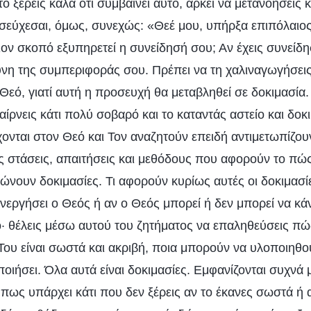
το ξέρεις καλά ότι συμβαίνει αυτό, αρκεί να μετανοήσεις κ
σεύχεσαι, όμως, συνεχώς: «Θεέ μου, υπήρξα επιπόλαιος
ιον σκοπό εξυπηρετεί η συνείδησή σου; Αν έχεις συνείδη
ύνη της συμπεριφοράς σου. Πρέπει να τη χαλιναγωγήσει
Θεό, γιατί αυτή η προσευχή θα μεταβληθεί σε δοκιμασία.
ρνεις κάτι πολύ σοβαρό και το καταντάς αστείο και δοκι
νται στον Θεό και Τον αναζητούν επειδή αντιμετωπίζου
ες στάσεις, απαιτήσεις και μεθόδους που αφορούν το πώ
νουν δοκιμασίες. Τι αφορούν κυρίως αυτές οι δοκιμασίε
νεργήσει ο Θεός ή αν ο Θεός μπορεί ή δεν μπορεί να κάνε
· θέλεις μέσω αυτού του ζητήματος να επαληθεύσεις πώς
Του είναι σωστά και ακριβή, ποια μπορούν να υλοποιηθού
ιήσει. Όλα αυτά είναι δοκιμασίες. Εμφανίζονται συχνά 
πως υπάρχει κάτι που δεν ξέρεις αν το έκανες σωστά ή α