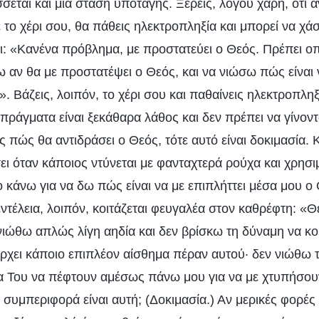
εται και μια στάση υποταγής. Ξέρεις, λόγου χάρη, ότι αν
 το χέρι σου, θα πάθεις ηλεκτροπληξία και μπορεί να χάσ
ι: «Κανένα πρόβλημα, με προστατεύει ο Θεός. Πρέπει 
ω αν θα με προστατέψει ο Θεός, και να νιώσω πώς είναι
. Βάζεις, λοιπόν, το χέρι σου και παθαίνεις ηλεκτροπληξί
πράγματα είναι ξεκάθαρα λάθος και δεν πρέπει να γίνοντα
εις πώς θα αντιδράσει ο Θεός, τότε αυτό είναι δοκιμασία. 
ει όταν κάποιος ντύνεται με φανταχτερά ρούχα και χρησι
το κάνω για να δω πώς είναι να με επιπλήττει μέσα μου 
ντέλεια, λοιπόν, κοιτάζεται φευγαλέα στον καθρέφτη: «Θε
νιώθω απλώς λίγη αηδία και δεν βρίσκω τη δύναμη να κο
ρχει κάποιο επιπλέον αίσθημα πέραν αυτού· δεν νιώθω
ια Του να πέφτουν αμέσως πάνω μου για να με χτυπήσουν
ς συμπεριφορά είναι αυτή; (Δοκιμασία.) Αν μερικές φορές