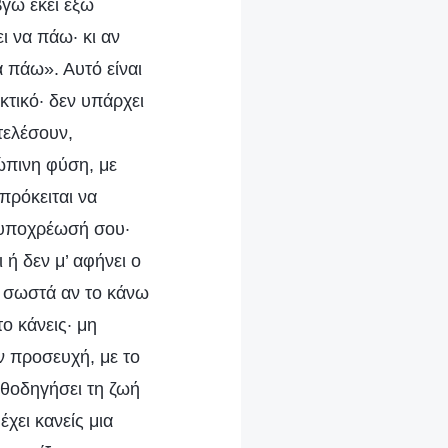
 βγω εκεί έξω
ι να πάω· κι αν
α πάω». Αυτό είναι
κτικό· δεν υπάρχει
τελέσουν,
ώπινη φύση, με
πρόκειται να
ι υποχρέωσή σου·
ή δεν μ’ αφήνει ο
ω σωστά αν το κάνω
ο κάνεις· μη
ν προσευχή, με το
αθοδηγήσει τη ζωή
χει κανείς μια