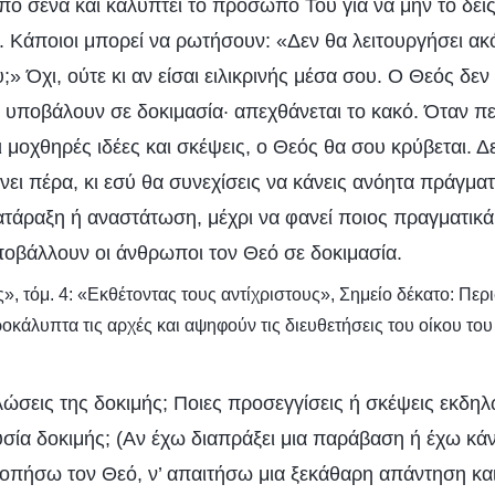
πό σένα και καλύπτει το πρόσωπό Του για να μην το δεις
. Κάποιοι μπορεί να ρωτήσουν: «Δεν θα λειτουργήσει ακό
υ;» Όχι, ούτε κι αν είσαι ειλικρινής μέσα σου. Ο Θεός δεν
υποβάλουν σε δοκιμασία· απεχθάνεται το κακό. Όταν πε
 μοχθηρές ιδέες και σκέψεις, ο Θεός θα σου κρύβεται. Δε
νει πέρα, κι εσύ θα συνεχίσεις να κάνεις ανόητα πράγμα
άραξη ή αναστάτωση, μέχρι να φανεί ποιος πραγματικά ε
ποβάλλουν οι άνθρωποι τον Θεό σε δοκιμασία.
», τόμ. 4: «Εκθέτοντας τους αντίχριστους», Σημείο δέκατο: Περ
κάλυπτα τις αρχές και αψηφούν τις διευθετήσεις του οίκου το
ηλώσεις της δοκιμής; Ποιες προσεγγίσεις ή σκέψεις εκδη
σία δοκιμής; (Αν έχω διαπράξει μια παράβαση ή έχω κάν
οπήσω τον Θεό, ν’ απαιτήσω μια ξεκάθαρη απάντηση κα