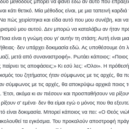
 δύο μεθόδους μπορεί να φανεί εδώ αν αυτό που έπραξες
ίναι κάτι θετικό. Μία μέθοδος είναι, με μια ταπεινή καρδι
«Να πώς χειρίστηκα και είδα αυτό που μου συνέβη, και ν
ιρισμού μου αυτού. Δεν μπορώ να καταλάβω αν ήταν πρ
οια είναι η γνώμη σου γι’ αυτήν τη στάση; Αυτή είναι μι
ήθειας· δεν υπάρχει δοκιμασία εδώ. Ας υποθέσουμε ότι 
μαζί, μετά από συναναστροφή». Ρωτάει κάποιος: «Ποιος ε
 παίρνει τις αποφάσεις;» Κι εσύ λες: «Όλοι». Η πρόθεσή 
ρισμός του ζητήματος ήταν σύμφωνος με τις αρχές, θα πω
ταν σύμφωνος με τις αρχές, θα αποκρύψω αρχικά ποιος τ
 Έτσι, ακόμα κι αν πιέσουν και προσπαθήσουν να ρίξου
 ρίξουν σ’ εμένα· δεν θα είμαι εγώ ο μόνος που θα εξευτε
υτό είναι δοκιμασία. Μπορεί κάποιος να πει: «Ο Θεός νι
ακολουθεί τα εγκόσμια. Του προκαλούν αποστροφή πράγ