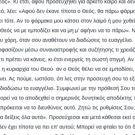
ός». Κι έτσι, αφού προσευχηθεί για αρκετό καιρό και δεν
εό, λέει: «Αφού δεν έκανε τίποτα ο Θεός, θα πάρω φάρμ
 τότε. Αν το φάρμακο μου κάτσει στον λαιμό ή μου χυθεί 
Θεός να με εμποδίζει και να μη μ’ αφήνει να το πάρω». Να
ου χάρη, όταν σου αναθέτουν να διαδώσεις το ευαγγέλιο.
οφασίζουν μέσω συναναστροφής και συζήτησης τι χρειάζε
τι πρέπει να κάνεις, κι έτσι ενεργείς τη σωστή στιγμή. Αν
αι η κυριαρχία του Θεού· αν ο Θεός θέλει να σε εμποδίσει,
νει. Ας πούμε, ωστόσο, ότι λες στην προσευχή σου το εξ
διαδώσω το ευαγγέλιο. Συμφωνεί με την πρόθεσή Σου τ
ορεί να το αποδεχθεί ο σημερινός δυνητικός αποδέκτης 
ρόκειται να το διευθύνεις αυτό. Ζητώ τις ρυθμίσεις Σο
α δείξεις όλα αυτά». Προσεύχεσαι και μετά κάθεσαι εκεί α
δεν έχει τίποτα να πει επ’ αυτού; Μπορεί να φταίει το ότι