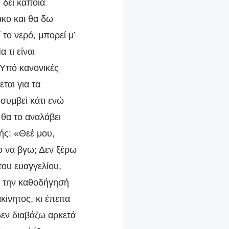
 δει κάποια
ακο και θα δω
το νερό, μπορεί μ’
 τι είναι
 Υπό κανονικές
ται για τα
 συμβεί κάτι ενώ
 θα το αναλάβει
ής: «Θεέ μου,
ο να βγω; Δεν ξέρω
του ευαγγελίου,
υ, την καθοδήγησή
κίνητος, κι έπειτα
 δεν διαβάζω αρκετά