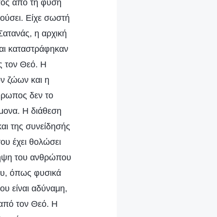
πος από τη φύση
ούσει. Είχε σωστή
Σατανάς, η αρχική
αι καταστράφηκαν
ς τον Θεό. Η
ων ζώων και η
θρωπος δεν το
ίμονα. Η διάθεση
αι της συνείδησής
του έχει θολώσει
ίληψη του ανθρώπου
του, όπως φυσικά
ου είναι αδύναμη,
 από τον Θεό. Η