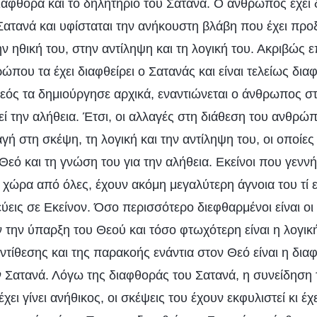
αφθορά και το δηλητήριο του Σατανά. Ο άνθρωπος έχει δ
Σατανά και υφίσταται την ανήκουστη βλάβη που έχει προ
ν ηθική του, στην αντίληψη και τη λογική του. Ακριβώς ε
που τα έχει διαφθείρει ο Σατανάς και είναι τελείως δια
εός τα δημιούργησε αρχικά, εναντιώνεται ο άνθρωπος στ
ί την αλήθεια. Έτσι, οι αλλαγές στη διάθεση του ανθρώ
γή στη σκέψη, τη λογική και την αντίληψη του, οι οποίες
Θεό και τη γνώση του για την αλήθεια. Εκείνοι που γενν
χώρα από όλες, έχουν ακόμη μεγαλύτερη άγνοια του τί εί
τεύεις σε Εκείνον. Όσο περισσότερο διεφθαρμένοι είναι ο
 την ύπαρξη του Θεού και τόσο φτωχότερη είναι η λογική
ντίθεσης και της παρακοής ενάντια στον Θεό είναι η δια
Σατανά. Λόγω της διαφθοράς του Σατανά, η συνείδηση 
χει γίνει ανήθικος, οι σκέψεις του έχουν εκφυλιστεί κι έχ