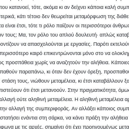
που κατανοεί, τότε, ακόμα κι αν δείχνει κάποια καλή συμ
ερικά, κάτι τέτοιο δεν θεωρείται μεταμόρφωση της διάθ
α είναι έτσι, τότε τι ρόλο παίζουν οι περισσότεροι άνθρ
ον τους; Μα, τον ρόλο του απλού δουλευτή· απλώς κατα
οντίζουν να απασχολούνται με εργασίες. Παρότι εκτελού
 περισσότερο καιρό επικεντρώνονται μόνο στο να ολοκλ
 προσπάθεια χωρίς να αναζητούν την αλήθεια. Κάποιες
παθούν παραπάνω, κι όταν δεν έχουν όρεξη, προσπαθού
 στάση τους, νιώθουν μεταμέλεια, κι έτσι καταβάλλουν 
πιστεύουν ότι έτσι μετανοούν. Στην πραγματικότητα, όμως,
 αλλαγή ούτε αληθινή μεταμέλεια. Η αληθινή μεταμέλεια αρ
 την αλλαγή της συμπεριφοράς. Αν αλλάξει κάποιος συμπ
τατήσει ενάντια στη σάρκα, να κάνει πράξη την αλήθεια 
φωνα με τις αρχές, σημαίνει ότι έχει προηγουμένως μετα