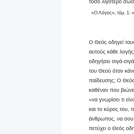
τόσο λιγότερο σωσ
«Ο Λόγος», τόμ. 1: 
Ο Θεός οδηγεί του
αυτούς κάθε λογής
οδηγήσει σιγά-σιγ
του Θεού όταν κάνε
παίδευσης; Ο Θεός
καθέναν που βιώνει
«να γνωρίσει τι εί
και το κύρος του, 
άνθρωπος, να σου 
πετύχει ο Θεός ο