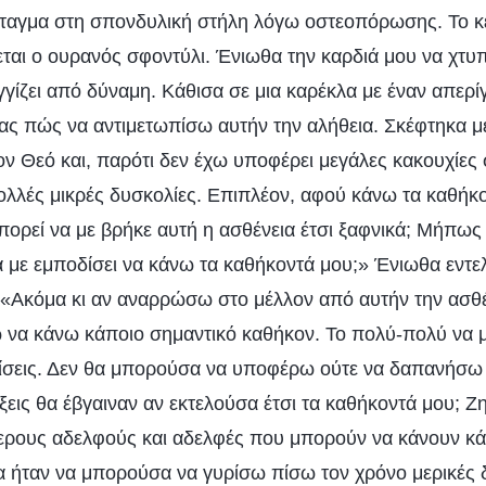
ταγμα στη σπονδυλική στήλη λόγω οστεοπόρωσης. Το κε
ται ο ουρανός σφοντύλι. Ένιωθα την καρδιά μου να χτυπ
γίζει από δύναμη. Κάθισα σε μια καρέκλα με έναν απερ
τας πώς να αντιμετωπίσω αυτήν την αλήθεια. Σκέφτηκα 
ον Θεό και, παρότι δεν έχω υποφέρει μεγάλες κακουχίες
πολλές μικρές δυσκολίες. Επιπλέον, αφού κάνω τα καθήκ
πορεί να με βρήκε αυτή η ασθένεια έτσι ξαφνικά; Μήπως
να με εμποδίσει να κάνω τα καθήκοντά μου;» Ένιωθα εντε
 «Ακόμα κι αν αναρρώσω στο μέλλον από αυτήν την ασθέν
 να κάνω κάποιο σημαντικό καθήκον. Το πολύ-πολύ να
σεις. Δεν θα μπορούσα να υποφέρω ούτε να δαπανήσω 
ξεις θα έβγαιναν αν εκτελούσα έτσι τα καθήκοντά μου; Ζ
τερους αδελφούς και αδελφές που μπορούν να κάνουν κά
 ήταν να μπορούσα να γυρίσω πίσω τον χρόνο μερικές δε