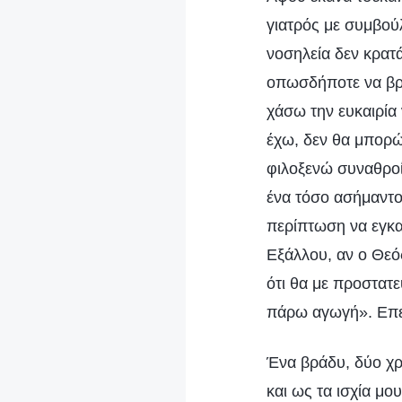
γιατρός με συμβού
νοσηλεία δεν κρατά
οπωσδήποτε να βρο
χάσω την ευκαιρία 
έχω, δεν θα μπορώ
φιλοξενώ συναθροί
ένα τόσο ασήμαντο
περίπτωση να εγκα
Εξάλλου, αν ο Θεός
ότι θα με προστατε
πάρω αγωγή». Επει
Ένα βράδυ, δύο χρ
και ως τα ισχία μο