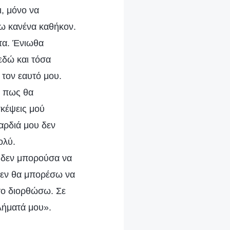
ι, μόνο να
ω κανένα καθήκον.
τα. Ένιωθα
εδώ και τόσα
τον εαυτό μου.
έ πως θα
σκέψεις μού
αρδιά μου δεν
ολύ.
 δεν μπορούσα να
δεν θα μπορέσω να
το διορθώσω. Σε
λήματά μου».