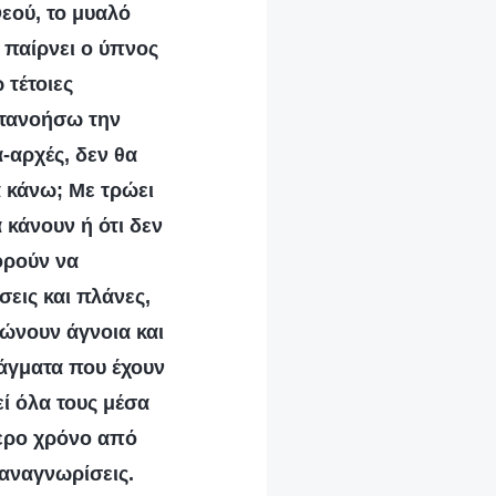
Θεού, το μυαλό
ε παίρνει ο ύπνος
 τέτοιες
κατανοήσω την
-αρχές, δεν θα
 κάνω; Με τρώει
α κάνουν ή ότι δεν
ορούν να
εις και πλάνες,
λώνουν άγνοια και
άγματα που έχουν
ί όλα τους μέσα
τερο χρόνο από
α αναγνωρίσεις.