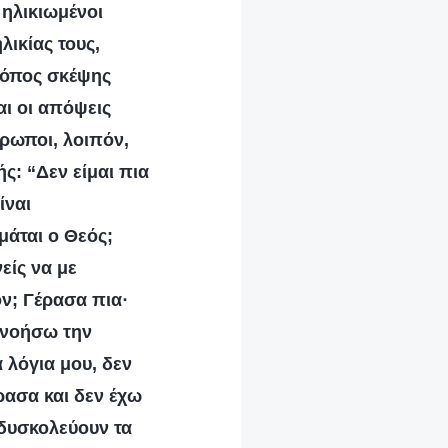
 ηλικιωμένοι
λικίας τους,
τρόπος σκέψης
αι οι απόψεις
θρωποι, λοιπόν,
ς: “Δεν είμαι πια
ίναι
μάται ο Θεός;
είς να με
όν; Γέρασα πια·
ανοήσω την
 λόγια μου, δεν
ρασα και δεν έχω
 δυσκολεύουν τα