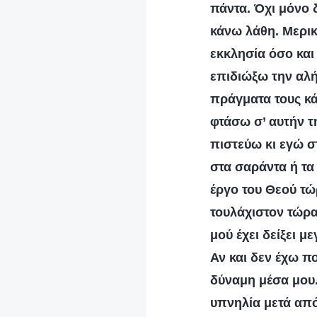
πάντα. Όχι μόνο 
κάνω λάθη. Μερι
εκκλησία όσο και
επιδιώξω την αλή
πράγματα τους κά
φτάσω σ’ αυτήν τ
πιστεύω κι εγώ στ
στα σαράντα ή τα 
έργο του Θεού τώρ
τουλάχιστον τώρα
μού έχει δείξει 
Αν και δεν έχω π
δύναμη μέσα μου.
υπνηλία μετά από