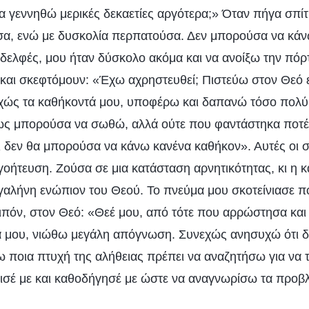
α γεννηθώ μερικές δεκαετίες αργότερα;» Όταν πήγα σπίτ
, ενώ με δυσκολία περπατούσα. Δεν μπορούσα να κάν
αδελφές, μου ήταν δύσκολο ακόμα και να ανοίξω την πόρ
 και σκεφτόμουν: «Έχω αχρηστευθεί; Πιστεύω στον Θεό 
χώς τα καθήκοντά μου, υποφέρω και δαπανώ τόσο πολύ 
ως μπορούσα να σωθώ, αλλά ούτε που φαντάστηκα ποτ
 δεν θα μπορούσα να κάνω κανένα καθήκον». Αυτές οι 
ήτευση. Ζούσα σε μια κατάσταση αρνητικότητας, κι η κ
γαλήνη ενώπιον του Θεού. Το πνεύμα μου σκοτείνιασε π
πόν, στον Θεό: «Θεέ μου, από τότε που αρρώστησα και
ά μου, νιώθω μεγάλη απόγνωση. Συνεχώς ανησυχώ ότι 
ω ποια πτυχή της αλήθειας πρέπει να αναζητήσω για να 
σέ με και καθοδήγησέ με ώστε να αναγνωρίσω τα προβ