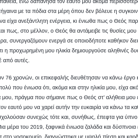
άθεια, ενώ δαπάνησα τον εαυτό μου ακόμα περισσότερ
πήγαινα με τα πόδια στα μέρη όπου δεν βόλευε η συγκοιν
να είχα ανεξάντλητη ενέργεια, κι ένιωθα πως ο Θεός πα
ι πως, στο μέλλον, ο Θεός θα αντάμειβε τις θυσίες μου
ρα, συνεργαζόμουν ενεργά σε οποιοδήποτε καθήκον διε
ότι η προχωρημένη μου ηλικία δημιουργούσε αληθινές δυ
έ από αυτές.
υν 76 χρονών, οι επικεφαλής διευθέτησαν να κάνω έργο
ολύ που ένιωσα ότι, ακόμα και στην ηλικία μου, είχα ακό
 μου, πράγμα που σήμαινε πως ο Θεός στ’ αλήθεια μου έ
ον εαυτό μου να χαρεί αυτήν την ευκαιρία να κάνω τα κα
χολούσαν συνεχώς τότε και, συνήθως, έπεφτα για ύπνο
ια μέρα του 2019, ξαφνικά ένιωσα ζαλάδα και δύσπνοι
 στο νοσοκομείο, διαγνώστηκα με υψηλή πίεση και καρδι