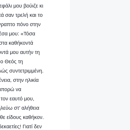
φάλι μου βούιζε κι
ά σαν τρελή και το
ίγραπτο πόνο στην
μέσα μου: «Τόσα
 στα καθήκοντά
οντά μου αυτήν τη
 ο Θεός τη
λώς συντετριμμένη.
εια, στην ηλικία
 μπορώ να
τον εαυτό μου,
ηλεύω στ’ αλήθεια
θε είδους καθήκον.
καετίες! Γιατί δεν