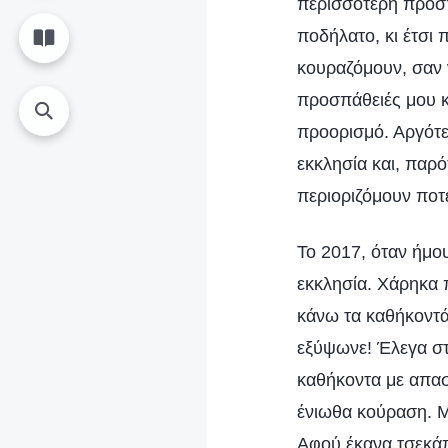
περισσότερη προσπ
ποδήλατο, κι έτσι 
κουραζόμουν, σαν 
προσπάθειές μου κα
προορισμό. Αργότε
εκκλησία και, παρ
περιοριζόμουν ποτ
Το 2017, όταν ήμο
εκκλησία. Χάρηκα π
κάνω τα καθήκοντά
εξύψωνε! Έλεγα στ
καθήκοντα με απασ
ένιωθα κούραση. Μ
Αφού έκανα τσεκάπ