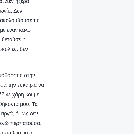
ο. Δεν ήξερα
ωνία. Δεν
ρακολουθούσε τις
 με έναν καλό
υθετούσε η
σκολίες, δεν
 κάθαρσης στην
μα την ευκαιρία να
δινε χάρη και με
θήκοντά μου. Τα
 αργά, όμως δεν
α ενώ περπατούσα.
οπάθεια, κι ο