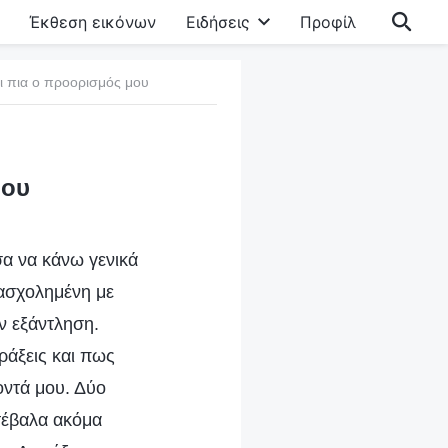
Έκθεση εικόνων
Ειδήσεις
Προφίλ
ει πια ο προορισμός μου
μου
σα να κάνω γενικά
πασχολημένη με
ην εξάντληση.
ράξεις και πως
οντά μου. Δύο
ατέβαλα ακόμα