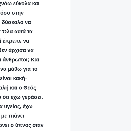
χνάω εύκολα και
τόσο στην
ύ δύσκολο να
” Όλα αυτά τα
τί έπρεπε να
δεν άρχισα να
οι άνθρωποι; Και
 να μάθω για το
είναι κακή·
αλή και ο Θεός
 ότι έχω γεράσει.
α υγείας, έχω
 με πιάνει
ρνει ο ύπνος όταν