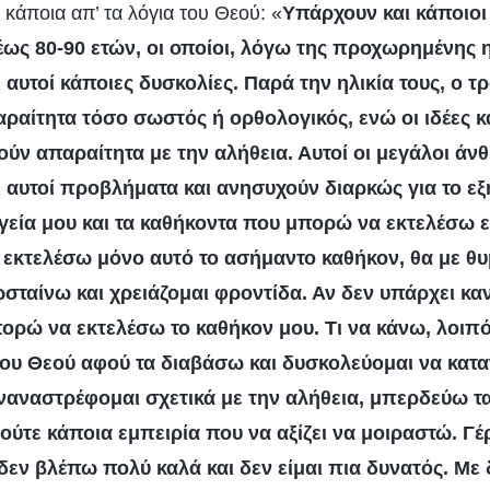
κάποια απ’ τα λόγια του Θεού: «
Υπάρχουν και κάποιοι
έως 80-90 ετών, οι οποίοι, λόγω της προχωρημένης η
 αυτοί κάποιες δυσκολίες. Παρά την ηλικία τους, ο 
αραίτητα τόσο σωστός ή ορθολογικός, ενώ οι ιδέες κ
ύν απαραίτητα με την αλήθεια. Αυτοί οι μεγάλοι άν
ι αυτοί προβλήματα και ανησυχούν διαρκώς για το εξή
γεία μου και τα καθήκοντα που μπορώ να εκτελέσω ε
 εκτελέσω μόνο αυτό το ασήμαντο καθήκον, θα με θυ
σταίνω και χρειάζομαι φροντίδα. Αν δεν υπάρχει καν
πορώ να εκτελέσω το καθήκον μου. Τι να κάνω, λοιπ
του Θεού αφού τα διαβάσω και δυσκολεύομαι να κατ
ναναστρέφομαι σχετικά με την αλήθεια, μπερδεύω τα
 ούτε κάποια εμπειρία που να αξίζει να μοιραστώ. Γέ
 δεν βλέπω πολύ καλά και δεν είμαι πια δυνατός. Με