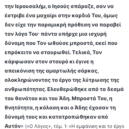
την Ιερουσαλήμ, ο Ιησούς σπάραζε, σαν να
έστριβε ένα μαχαίρι στην καρδιά Του, όμως
δεν είχε την παραμικρή πρόθεση να παραβεί
τον λόγο Του· πάντα υπήρχε μια ισχυρή
δύναμη που Τον ωθούσε μπροστά, εκεί που
επρόκειτο να σταυρωθεί. Τελικά, Τον
κάρφωσαν στον σταυρό κι έγινε η
απεικόνιση της αμαρτωλής σάρκας,
ολοκληρώνοντας το έργο της λύτρωσης της
ανθρωπότητας. Ελευθερώθηκε από τα δεσμά
του θανάτου και του Άδη. Μπροστά Του, η
θνητότητα, η κόλαση και ο Άδης έχασαν τη
δύναμή τους και κατατροπώθηκαν από
Αυτόν
»
(«Ο Λόγος», τόμ. 1: «Η εμφάνιση και το έργο