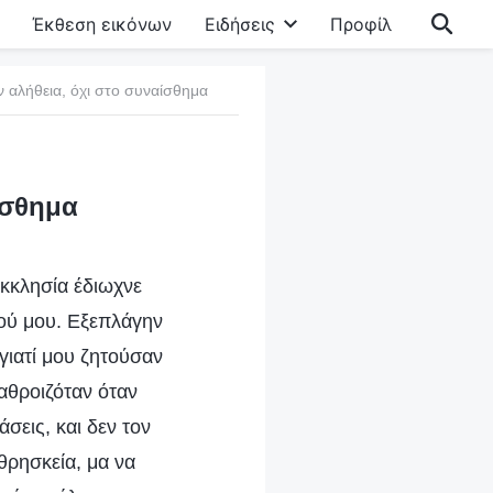
Έκθεση εικόνων
Ειδήσεις
Προφίλ
ν αλήθεια, όχι στο συναίσθημα
ίσθημα
εκκλησία έδιωχνε
φού μου. Εξεπλάγην
γιατί μου ζητούσαν
αθροιζόταν όταν
σεις, και δεν τον
θρησκεία, μα να