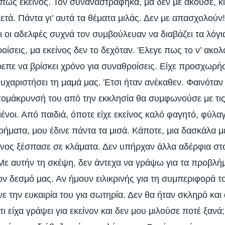
πως εκείνος. Τον συναναστράφηκα, μα δεν με άκουσε, κι
τά. Πάντα γι’ αυτά τα θέματα μιλάς. Δεν με απασχολούν!
ι οι αδελφές συχνά τον συμβούλευαν να διαβάζει τα λόγι
οίσεις, μα εκείνος δεν το δεχόταν. Έλεγε πως το ν’ ακολ
ρεπε να βρίσκει χρόνο για συναθροίσεις. Είχε προσχωρήσ
ευχαριστήσει τη μαμά μας. Έτσι ήταν ανέκαθεν. Φαινότα
απομάκρυνσή του από την εκκλησία θα συμφωνούσε με τι
νοι. Από παιδιά, όποτε είχε εκείνος καλό φαγητό, φύλαγε
ρήματα, μου έδινε πάντα τα μισά. Κάποτε, μια δασκάλα μ
είνος ξέσπασε σε κλάματα. Δεν υπήρχαν άλλα αδέρφια στ
 Με αυτήν τη σκέψη, δεν άντεχα να γράψω για τα προβλήμ
 δεσμό μας. Αν ήμουν ειλικρινής για τη συμπεριφορά το
νε την ευκαιρία του για σωτηρία. Δεν θα ήταν σκληρό κα
 τι είχα γράψει για εκείνον και δεν μου μιλούσε ποτέ ξαν