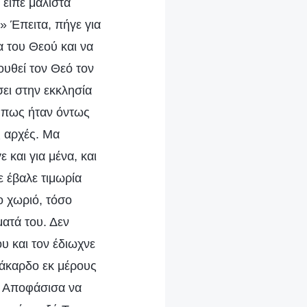
 είπε μάλιστα
» Έπειτα, πήγε για
α του Θεού και να
ουθεί τον Θεό τον
ει στην εκκλησία
ν πως ήταν όντως
ς αρχές. Μα
 και για μένα, και
ε έβαλε τιμωρία
ο χωριό, τόσο
ατά του. Δεν
υ και τον έδιωχνε
ι άκαρδο εκ μέρους
ά; Αποφάσισα να