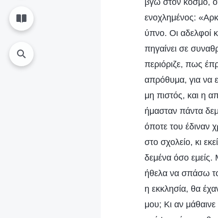
βγω στον κόσμο, ό
ενοχλημένος: «Αρκε
ύπνο. Οι αδελφοί κ
πηγαίνει σε συναθρ
περιόριζε, πως έπ
απρόθυμα, για να 
μη πιστός, και η 
ήμασταν πάντα δεμέ
όποτε του έδιναν χ
στο σχολείο, κι εκ
δεμένα όσο εμείς.
ήθελα να σπάσω τον
η εκκλησία, θα έχα
μου; Κι αν μάθαινε