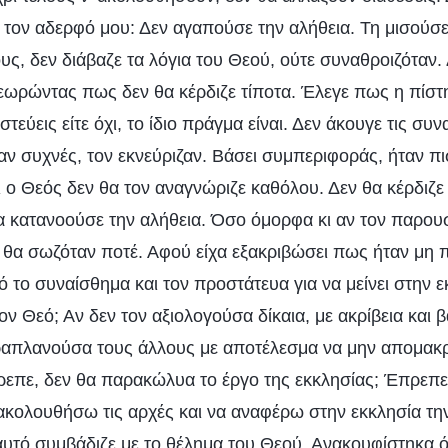
τον αδερφό μου: Δεν αγαπούσε την αλήθεια. Τη μισούσε
ς, δεν διάβαζε τα λόγια του Θεού, ούτε συναθροιζόταν. 
εωρώντας πως δεν θα κέρδιζε τίποτα. Έλεγε πως η πίστ
στεύεις είτε όχι, το ίδιο πράγμα είναι. Δεν άκουγε τις σ
ταν συχνές, τον εκνεύριζαν. Βάσει συμπεριφοράς, ήταν πι
ι ο Θεός δεν θα τον αναγνώριζε καθόλου. Δεν θα κέρδιζε
 κατανοούσε την αλήθεια. Όσο όμορφα κι αν τον παρουσί
ν θα σωζόταν ποτέ. Αφού είχα εξακριβώσει πως ήταν μη π
το συναίσθημα και τον προστάτευα για να μείνει στην ε
ον Θεό; Αν δεν τον αξιολογούσα δίκαια, με ακρίβεια και 
ραπλανούσα τους άλλους με αποτέλεσμα να μην απομακρ
ρεπε, δεν θα παρακώλυα το έργο της εκκλησίας; Έπρεπ
ακολουθήσω τις αρχές και να αναφέρω στην εκκλησία τη
υτό συμβάδιζε με το θέλημα του Θεού. Ανακουφίστηκα ό