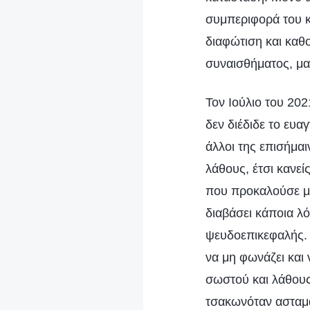
συμπεριφορά του κα
διαφώτιση και καθ
συναισθήματος, μα
Τον Ιούλιο του 20
δεν διέδιδε το ευα
άλλοι της επισήμα
λάθους, έτσι κανεί
που προκαλούσε μπ
διαβάσει κάποια λό
ψευδοεπικεφαλής. 
να μη φωνάζει και
σωστού και λάθους,
τσακωνόταν ασταμά