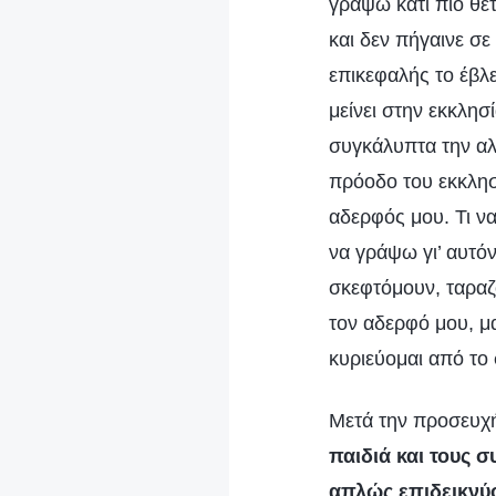
γράψω κάτι πιο θετ
και δεν πήγαινε σε
επικεφαλής το έβλ
μείνει στην εκκλησ
συγκάλυπτα την αλ
πρόοδο του εκκλησ
αδερφός μου. Τι ν
να γράψω γι’ αυτό
σκεφτόμουν, ταραζ
τον αδερφό μου, μ
κυριεύομαι από το
Μετά την προσευχή
παιδιά και τους σ
απλώς επιδεικνύο