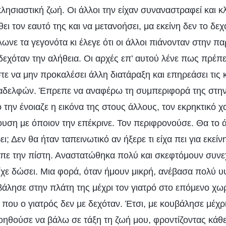
λησιαστική ζωή. Οι άλλοι την είχαν συναναστραφεί και 
ει τον εαυτό της και να μετανοήσει, μα εκείνη δεν το δεχ
ωνε τα γεγονότα κι έλεγε ότι οι άλλοι πιάνονταν στην π
 δεχόταν την αλήθεια. Οι αρχές επ’ αυτού λένε πως πρέπ
στε να μην προκαλέσει άλλη διατάραξη και επηρεάσει τις 
 αδελφών. Έπρεπε να αναφέρω τη συμπεριφορά της στην
την ένοιαζε η εικόνα της στους άλλους, τον εκρηκτικό χ
υση με όποιον την επέκρινε. Τον περιφρονούσε. Θα το ά
ει; Δεν θα ήταν ταπεινωτικό αν ήξερε τι είχα πει για εκεί
ειπε την πίστη. Αναστατώθηκα πολύ και σκεφτόμουν συ
είχε δώσει. Μια φορά, όταν ήμουν μικρή, ανέβασα πολύ 
βάλησε στην πλάτη της μέχρι τον γιατρό στο επόμενο χω
που ο γιατρός δεν με δεχόταν. Έτσι, με κουβάλησε μέχρ
οηθούσε να βάλω σε τάξη τη ζωή μου, φροντίζοντας κάθε