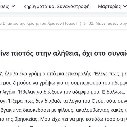
σεις
Κηρύγματα και Συναναστροφή
Μαρτυρίες
υ Βήματος της Κρίσης του Χριστού (Τόμος Γ΄)
32. Μείνε πιστός στη
είνε πιστός στην αλήθεια, όχι στο συνα
17, έλαβα ένα γράμμα από μια επικεφαλής. Έλεγε πως η 
αι μου ζητούσε να γράψω για τη συμπεριφορά του αδερ
 λιγάκι. Ήθελαν να διώξουν τον αδερφό μου; Ειδάλλως, 
νον; Ήξερα πως δεν διάβαζε τα λόγια του Θεού, ούτε συν
έβγαινε να διασκεδάσει με φίλους, ακολουθώντας κακές τά
τα της θρησκείας. Μου είχε πει να μην εστιάζω τόσο στη 