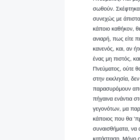
σωθούν. Σκέφτηκα 
συνεχώς με άπιστου
κάποιο καθήκον, θ
ανιαρή, πως είτε πι
κανενός, και, αν ή
ένας μη πιστός, κα
Πνεύματος, ούτε θα
στην εκκλησία, δε
παρασυρόμουν από 
πήγαινα ενάντια στ
γεγονότων, μα πα
κάποιος που θα ’π
συναισθήματα, να 
κατάσταση. Μόνο α