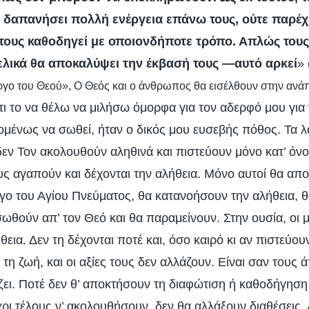
 δαπανήσει πολλή ενέργεια επάνω τους, ούτε παρέχ
τους καθοδηγεί με οποιονδήποτε τρόπο. Απλώς τους
ελικά θα αποκαλύψει την έκβασή τους —αυτό αρκεί
»
έργο του Θεού», Ο Θεός και ο άνθρωπος θα εισέλθουν στην ανά
τι το να θέλω να μιλήσω όμορφα για τον αδερφό μου για 
ομένως να σωθεί, ήταν ο δικός μου ευσεβής πόθος. Τα λ
εν Τον ακολουθούν αληθινά και πιστεύουν μόνο κατ’ όνο
ς αγαπούν και δέχονται την αλήθεια. Μόνο αυτοί θα απ
ργο του Αγίου Πνεύματος, θα κατανοήσουν την αλήθεια, 
ωθούν απ’ τον Θεό και θα παραμείνουν. Στην ουσία, οι μ
θεια. Δεν τη δέχονται ποτέ και, όσο καιρό κι αν πιστεύου
 τη ζωή, και οι αξίες τους δεν αλλάζουν. Είναι σαν τους
ζει. Ποτέ δεν θ’ αποκτήσουν τη διαφώτιση ή καθοδήγηση
χρι τέλους ν’ ακολουθήσουν, δεν θα αλλάξουν διαθέσεις.