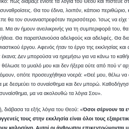
ικό: πως διάβαζε ενίοτε τα λόγια του Θεού και πίστευε 
 συναθροίσεις. Θα του έδινα, λοιπόν, κάποιο περιθώριο, 
επε θα τον συναναστρεφόταν περισσότερο. Ίσως να είχε τ
ία. Μα αν ήμουν ανειλικρινής για τη συμπεριφορά του, θ
ήθεια. Θα παραπλανούσα αδελφούς και αδελφές. Θα δια
ιαστικού έργου. Αφενός ήταν το έργο της εκκλησίας και
α έκανα; Δεν μπορούσα να ηρεμήσω για να κάνω το καθ
ν θόλωσε το μυαλό μου και δεν ήξερα ούτε από πού ν’ α
όμουν, οπότε προσευχήθηκα νοερά: «Θεέ μου, θέλω να 
α με δεσμεύει το συναίσθημα και δεν μπορώ. Καθοδήγησ
 συναίσθημα, μα να ακολουθώ τα λόγια Σου».
, διάβασα τα εξής λόγια του Θεού: «
Όσοι σέρνουν τα 
υγγενείς τους στην εκκλησία είναι όλοι τους εξαιρετι
υν καλοσύνη. Αυτοί οι άνθρωποι επικεντρώνονται μό