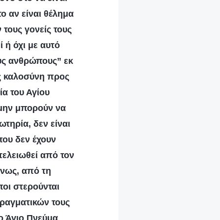
το αν είναι θέλημα
 τους γονείς τους
 ή όχι με αυτό
ους ανθρώπους” εκ
ίς καλοσύνη προς
ία του Αγίου
 μην μπορούν να
τηρία, δεν είναι
που δεν έχουν
 τελειωθεί από τον
νως, από τη
ποι στερούνται
πραγματικών τους
ο Άγιο Πνεύμα