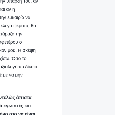
στην ύπαρξή Του, αν
και αν η
ην ευκαιρία να
α έλεγα ψέματα, θα
τάραζα την
 αφετέρου ο
ήκον μου. Η σκέψη
ρχίσω. Όσο το
αξιολογήσω δίκαια
έ με να μην
εντελώς άπιστα
κά εγωιστές και
νο στο να είναι