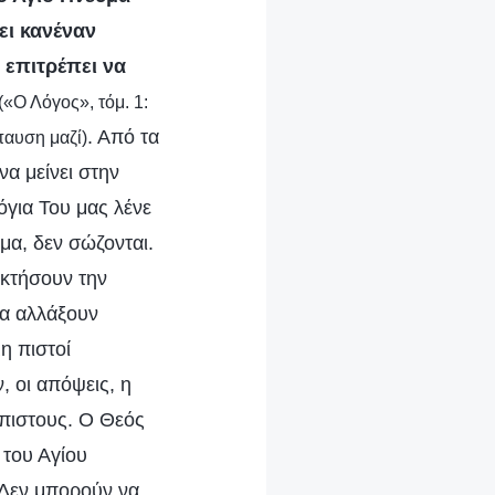
ει κανέναν
 επιτρέπει να
(«Ο Λόγος», τόμ. 1:
. Από τα
παυση μαζί)
να μείνει στην
όγια Του μας λένε
μα, δεν σώζονται.
οκτήσουν την
θα αλλάξουν
η πιστοί
ν, οι απόψεις, η
 άπιστους. Ο Θεός
 του Αγίου
 Δεν μπορούν να