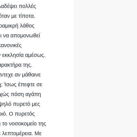
κλαδέψει πολλές
όταν με τίποτα.
αραμικρή λάθος
ει να απομονωθεί
κανονικές
 εκκλησία αμέσως.
αρακτήρα της.
ντεχε αν μάθαινε
νη; Ίσως έπεφτε σε
νεχώς πόση αγάπη
υψηλό πυρετό μες
ριό. Ο πυρετός
ι το νοσοκομείο της
 λεπτομέρεια. Με