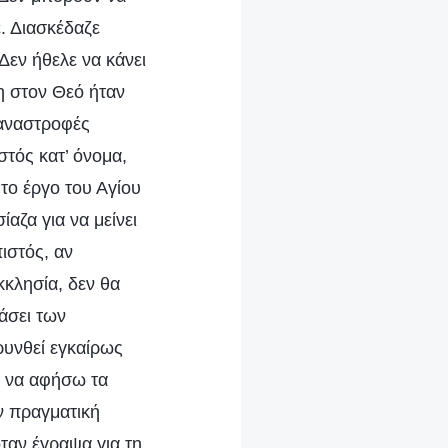
. Διασκέδαζε
Δεν ήθελε να κάνει
η στον Θεό ήταν
υναναστροφές
στός κατ’ όνομα,
 το έργο του Αγίου
αζα για να μείνει
ιστός, αν
κκλησία, δεν θα
βάσει των
υνθεί εγκαίρως
ε να αφήσω τα
ν πραγματική
ταν έγραψα για τη