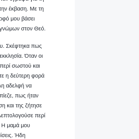
την έκβαση. Με τη
ρφό μου βάσει
ευγνώμων στον Θεό.
ου. Σκέφτηκα πως
 εκκλησία. Όταν οι
 περί σωστού και
ύτε η δεύτερη φορά
λη αδελφή να
πίεζε, πως ήταν
η και της ζήτησε
 λεπτολογούσε περί
. Η μαμά μου
ίσεις. Ήδη