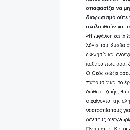
αποφασίζει να μη
διαφωτισμό ούτε 
ακολουθούν και τ
«Η εμφάνιση και το 
λόγια Του, έμαθα ό
εκκλησία και ενδεχ
καθαρά πως όσοι δ
Ο Θεός σώζει όσου
παρουσία και το έ
διάθεση ζωής, θα σ
σιχαίνονται την αλή
νοοτροπία τους για
δεν τους αναγνωρί
Πνεύματος. Και μέ