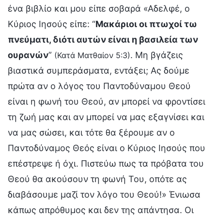
ένα βιβλίο και μου είπε σοβαρά «Αδελφέ, ο
Κύριος Ιησούς είπε: “
Μακάριοι οι πτωχοί τω
πνεύματι, διότι αυτών είναι η βασιλεία των
ουρανών
”
. Μη βγάζεις
(Κατά Ματθαίον 5:3)
βιαστικά συμπεράσματα, εντάξει; Ας δούμε
πρώτα αν ο λόγος του Παντοδύναμου Θεού
είναι η φωνή του Θεού, αν μπορεί να φροντίσει
τη ζωή μας και αν μπορεί να μας εξαγνίσει και
να μας σώσει, και τότε θα ξέρουμε αν ο
Παντοδύναμος Θεός είναι ο Κύριος Ιησούς που
επέστρεψε ή όχι. Πιστεύω πως τα πρόβατα του
Θεού θα ακούσουν τη φωνή Του, οπότε ας
διαβάσουμε μαζί τον λόγο του Θεού!» Ένιωσα
κάπως απρόθυμος και δεν της απάντησα. Οι