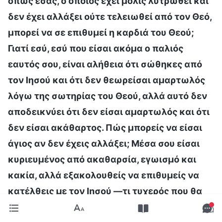
όπως εσάς, ο οποίος έχει μόλις λυτρωθεί και
δεν έχει αλλάξει ούτε τελειωθεί από τον Θεό,
μπορεί να σε επιθυμεί η καρδιά του Θεού;
Γιατί εσύ, εσύ που είσαι ακόμα ο παλιός
εαυτός σου, είναι αλήθεια ότι σώθηκες από
τον Ιησού και ότι δεν θεωρείσαι αμαρτωλός
λόγω της σωτηρίας του Θεού, αλλά αυτό δεν
αποδεικνύει ότι δεν είσαι αμαρτωλός και ότι
δεν είσαι ακάθαρτος. Πώς μπορείς να είσαι
άγιος αν δεν έχεις αλλάξει; Μέσα σου είσαι
κυριευμένος από ακαθαρσία, εγωισμό και
κακία, αλλά εξακολουθείς να επιθυμείς να
κατέλθεις με τον Ιησού —τι τυχερός που θα
ήσουν! Έχεις χάσει ένα στάδιο στην πίστη