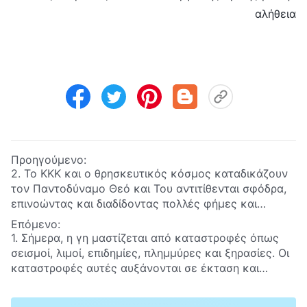
αλήθεια
Προηγούμενο:
2. Το ΚΚΚ και ο θρησκευτικός κόσμος καταδικάζουν
τον Παντοδύναμο Θεό και Του αντιτίθενται σφόδρα,
επινοώντας και διαδίδοντας πολλές φήμες και
πλάνες. Πώς θα αντιμετωπίσει ο Θεός εκείνους που
Επόμενο:
αποδέχονται τυφλά αυτές τις φήμες και τις πλάνες,
1. Σήμερα, η γη μαστίζεται από καταστροφές όπως
και δεν καταβάλλουν καμία προσπάθεια να
σεισμοί, λιμοί, επιδημίες, πλημμύρες και ξηρασίες. Οι
αναζητήσουν και να ερευνήσουν την αληθινή οδό; Τι
καταστροφές αυτές αυξάνονται σε έκταση και
τέλος θα έχουν;
προκαλούν όλο και περισσότερους θανάτους. Ο Θεός
αγαπάει τον άνθρωπο και σώζει τον άνθρωπο, οπότε