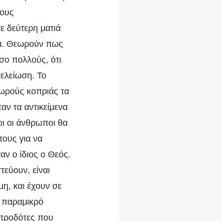
τους
ε δεύτερη ματιά
όξα. Θεωρούν πως
σο πολλούς, ότι
ελείωση. Το
σωρούς κοπριάς τα
αν τα αντικείμενα
οι οι άνθρωποι θα
πους για να
αν ο ίδιος ο Θεός.
τεύουν, είναι
μη, και έχουν σε
ν παραμικρό
 προδότες που