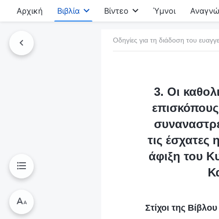
Αρχική
Βιβλία
Βίντεο
Ύμνοι
Αναγνώ
Οδηγίες για τη διάδοση του ευαγγε
τό το βιβλίο
3. Οι καθολ
επισκόπους 
συναναστρέ
τις έσχατες 
άφιξη του Κ
Κ
Στίχοι της Βίβλο