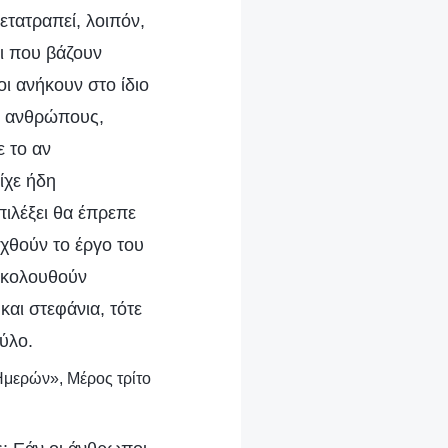
ετατραπεί, λοιπόν,
οι που βάζουν
ι ανήκουν στο ίδιο
υς ανθρώπους,
ε το αν
ίχε ήδη
πιλέξει θα έπρεπε
χθούν το έργο του
 ακολουθούν
και στεφάνια, τότε
αύλο.
Ημερών», Μέρος τρίτο