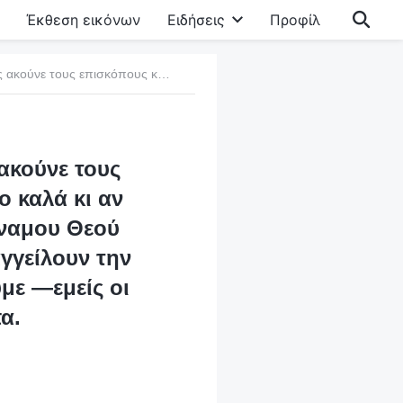
Έκθεση εικόνων
Ειδήσεις
Προφίλ
3. Οι καθολικοί πιστοί ακούνε τους ιερείς, οι ιερείς ακούνε τους επισκόπους και οι επίσκοποι ακούνε τον Πάπα. Όσο καλά κι αν συναναστρέφεστε σχετικά με το έργο του Παντοδύναμου Θεού τις έσχατες ημέρες, αν ο Πάπας και οι ιερείς δεν αναγγείλουν την άφιξη του Κυρίου, δεν μπορούμε να την αποδεχθούμε —εμείς οι Καθολικοί ακούμε τους ιερείς και τον Πάπα.
 ακούνε τους
ο καλά κι αν
ύναμου Θεού
αγγείλουν την
με —εμείς οι
α.