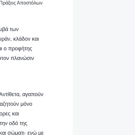
(Πράξεις Αποστόλων
χωβά των
υράν, κλάδον και
και ο προφήτης
ούτον πλανώσιν
 Αντίθετα, αγαπούν
ναζητούν μόνο
ορες και
την οδό της
και σώματι· ενώ με