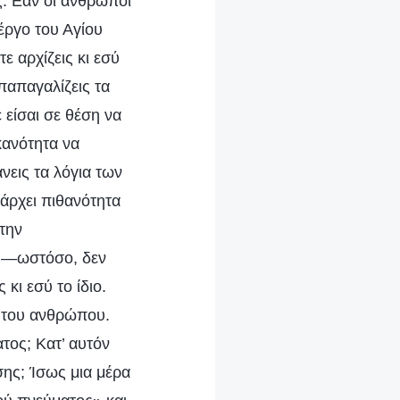
ς: Εάν οι άνθρωποι
 έργο του Αγίου
ε αρχίζεις κι εσύ
 παπαγαλίζεις τα
 είσαι σε θέση να
κανότητα να
νεις τα λόγια των
πάρχει πιθανότητα
στην
υ —ωστόσο, δεν
 κι εσύ το ίδιο.
ο του ανθρώπου.
τος; Κατ’ αυτόν
ισης; Ίσως μια μέρα