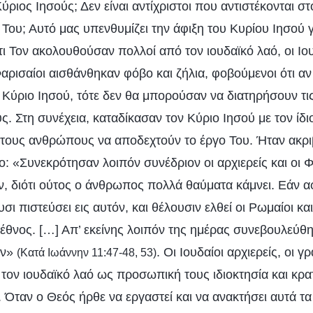
ύριος Ιησούς; Δεν είναι αντίχριστοι που αντιστέκονται στ
 Του; Αυτό μας υπενθυμίζει την άφιξη του Κυρίου Ιησού γ
ι Τον ακολουθούσαν πολλοί από τον ιουδαϊκό λαό, οι Ιουδ
Φαρισαίοι αισθάνθηκαν φόβο και ζήλια, φοβούμενοι ότι αν 
Κύριο Ιησού, τότε δεν θα μπορούσαν να διατηρήσουν τις
ς. Στη συνέχεια, καταδίκασαν τον Κύριο Ιησού με τον ίδ
 τους ανθρώπους να αποδεχτούν το έργο Του. Ήταν ακρι
: «Συνεκρότησαν λοιπόν συνέδριον οι αρχιερείς και οι Φ
εν, διότι ούτος ο άνθρωπος πολλά θαύματα κάμνει. Εάν
ι πιστεύσει εις αυτόν, και θέλουσιν ελθεί οι Ρωμαίοι και
 έθνος. […] Απ’ εκείνης λοιπόν της ημέρας συνεβουλεύθη
όν»
. Οι Ιουδαίοι αρχιερείς, οι γρ
(Κατά Ιωάννην 11:47-48, 53)
 τον ιουδαϊκό λαό ως προσωπική τους ιδιοκτησία και κρ
Όταν ο Θεός ήρθε να εργαστεί και να ανακτήσει αυτά τα