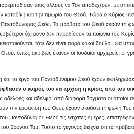
 παρεμπόδισαν τους άλλους να Τον αποδεχτούν, με αποτ
ν καταδίκη και την τιμωρία του Θεού. Τώρα ο Κύριος Ιησ
 ο Παντοδύναμος Θεός. Τα πρόβατα του Θεού ακούν τη φω
ρεσβύτεροι όχι μόνο δεν παραδίδουν τα ποίμνια του Κυρί
ικειοποιούνται, τότε δεν είναι παρά κακοί δούλοι. Θα υπ
υ Θεού, όπως ακριβώς έκαναν οι Ιουδαίοι αρχιερείς, οι γρα
η και το έργο του Παντοδύναμου Θεού έχουν εκπληρώσει 
 έφθασεν ο καιρός του να αρχίση η κρίσις από του οί
ές αδελφές και αδελφοί από διάφορα δόγματα οι οποίοι 
ρούν την εμφάνιση του Θεού έχουν ακούσει τη φωνή Του 
 του Παντοδύναμου Θεού τις έσχατες ημέρες, επιστρέφον
του θρόνου Του. Τούτο το γεγονός δείχνει ότι τα πρόβα