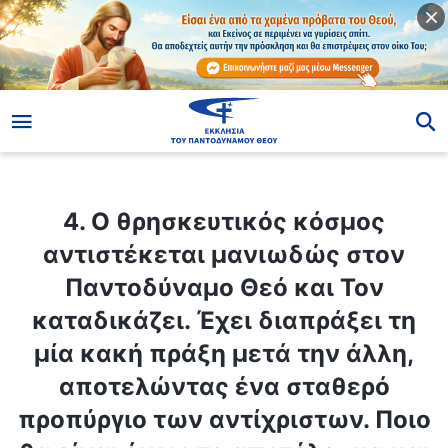
ίο
4. Ο θρησκευτικός κόσμος αντιστέκεται μανιωδώς στον Παντοδύναμο Θεό και Τον καταδικάζει. Έχει διαπράξει τη μία κακή πράξη μετά την άλλη, αποτελώντας ένα σταθερό προπύργιο των αντίχριστων. Ποιο θα είναι όμως το αποτέλεσμα και το τέλος του θρησκευτικού κόσμου που πιστεύει στον Θεό, αλλά αντιτίθεται στο έργο του Θεού τις έσχατες ημέρες;
4. Ο θρησκευτικός κόσμος
αντιστέκεται μανιωδώς στον
Παντοδύναμο Θεό και Τον
καταδικάζει. Έχει διαπράξει τη
μία κακή πράξη μετά την άλλη,
αποτελώντας ένα σταθερό
προπύργιο των αντίχριστων. Ποιο