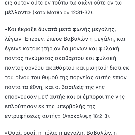
εις αυτόν ούτε εν τούτω τω αιώνι ούτε εν τω
μέλλοντι»
.
(Κατά Ματθαίον 12:31-32)
«Και έκραξε δυνατά μετά φωνής μεγάλης,
λέγων· Έπεσεν, έπεσε Βαβυλών η μεγάλη, και
έγεινε κατοικητήριον δαιμόνων και φυλακή
παντός πνεύματος ακαθάρτου και φυλακή
παντός ορνέου ακαθάρτου και μισητού· διότι εκ
του οίνου του θυμού της πορνείας αυτής έπιον
πάντα τα έθνη, και οι βασιλείς της γης
επόρνευσαν μετ’ αυτής και οι έμποροι της γης
επλούτησαν εκ της υπερβολής της
εντρυφήσεως αυτής»
.
(Αποκάλυψη 18:2-3)
«Ουαί, ουαί, η πόλις η μεγάλη, Βαβυλών, η