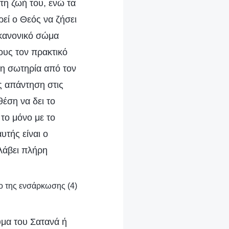
τη ζωή του, ενώ τα
εί ο Θεός να ζήσει
 κανονικό σώμα
ους τον πρακτικό
η σωτηρία από τον
ς απάντηση στις
έση να δει το
το μόνο με το
υτής είναι ο
 λάβει πλήρη
ιο της ενσάρκωσης (4)
ύμα του Σατανά ή