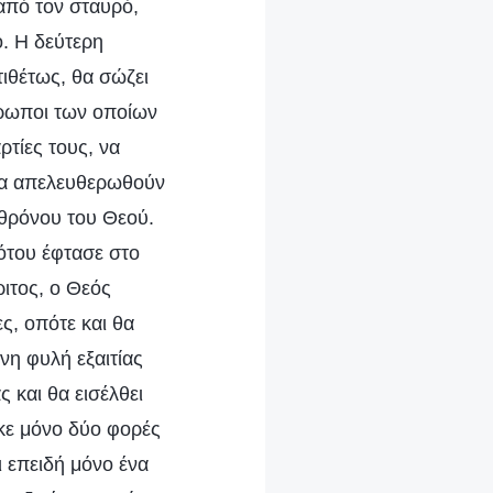
από τον σταυρό,
. Η δεύτερη
ιθέτως, θα σώζει
θρωποι των οποίων
τίες τους, να
ι να απελευθερωθούν
 θρόνου του Θεού.
ότου έφτασε στο
ιτος, ο Θεός
ες, οπότε και θα
νη φυλή εξαιτίας
 και θα εισέλθει
κε μόνο δύο φορές
ι επειδή μόνο ένα