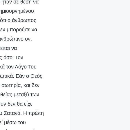
 ήταν σε θέση να
δημιουργημένου
ιότι ο άνθρωπος
δεν μπορούσε να
 ανθρώπινο ον,
ιται να
ς όσοι Τον
κά τον Λόγο Του
ρωτικά. Εάν ο Θεός
σωτηρία, και δεν
θείας μεταξύ των
ν δεν θα είχε
ου Σατανά. Η πρώτη
εί μέσω του