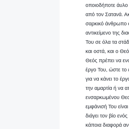
οποιοδήποτε άυλο 
από τον Σατανά. Ακ
σαρκικό άνθρωπο α
αντικείμενο της δι
Του σε όλα τα στάδ
και οστά, και ο Θε
Θεός πρέπει να ενσ
έργο Του, ώστε το
για να κάνει το έρ
την αμαρτία ή να 
ενσαρκωμένου Θεού
εμφάνισή Του είναι
διάγει τον βίο ενό
κάποια διαφορά ανά