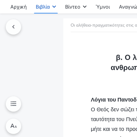
Αρχική
Βιβλία
Βίντεο
Ύμνοι
Αναγνώ
Οι αλήθεια-πραγματικότητες στις ο
τό το βιβλίο
β. Ο 
ανθρωπ
Λόγια του Παντο
Ο Θεός δεν σώζει 
ταυτότητα του Πνεύ
μήτε και να το πρ