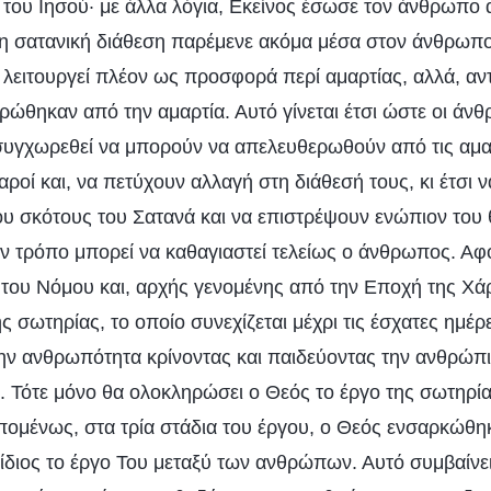
του Ιησού· με άλλα λόγια, Εκείνος έσωσε τον άνθρωπο 
η σατανική διάθεση παρέμενε ακόμα μέσα στον άνθρωπο
λειτουργεί πλέον ως προσφορά περί αμαρτίας, αλλά, αντ
ώθηκαν από την αμαρτία. Αυτό γίνεται έτσι ώστε οι άν
 συγχωρεθεί να μπορούν να απελευθερωθούν από τις αμαρ
αροί και, να πετύχουν αλλαγή στη διάθεσή τους, κι έτσ
ου σκότους του Σατανά και να επιστρέψουν ενώπιον του
ον τρόπο μπορεί να καθαγιαστεί τελείως ο άνθρωπος. Αφ
 του Νόμου και, αρχής γενομένης από την Εποχή της Χάρ
ης σωτηρίας, το οποίο συνεχίζεται μέχρι τις έσχατες ημέρ
την ανθρωπότητα κρίνοντας και παιδεύοντας την ανθρώπι
 Τότε μόνο θα ολοκληρώσει ο Θεός το έργο της σωτηρίας
ομένως, στα τρία στάδια του έργου, ο Θεός ενσαρκώθη
ο ίδιος το έργο Του μεταξύ των ανθρώπων. Αυτό συμβαίνε