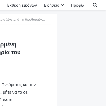
Έκθεση εικόνων
Ειδήσεις
Προφίλ
β. Ο λόγος για τον οποίο λέγεται ότι η διεφθαρμένη ανθρωπότητα χρειάζεται περισσότερο τη σωτηρία του ενσαρκωμένου Θεού
αρμένη
ρία του
 Πνεύματος και την
 μήτε να το δει,
νθρωπο