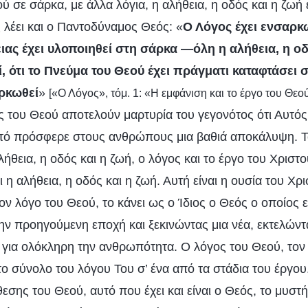
 σε σάρκα, με άλλα λόγια, η αλήθεια, η οδός και η ζωή
λέει και ο Παντοδύναμος Θεός: «
Ο Λόγος έχει ενσαρκω
ιας έχει υλοποιηθεί στη σάρκα —όλη η αλήθεια, η οδ
 ότι το Πνεύμα του Θεού έχει πράγματι καταφτάσει στ
ρκωθεί
»
[«Ο Λόγος», τόμ. 1: «Η εμφάνιση και το έργο του Θεο
 του Θεού αποτελούν μαρτυρία του γεγονότος ότι Αυτός ε
υτό πρόσφερε στους ανθρώπους μια βαθιά αποκάλυψη. Το
αλήθεια, η οδός και η ζωή, ο λόγος και το έργο του Χριστο
αι η αλήθεια, η οδός και η ζωή. Αυτή είναι η ουσία του Χρ
ον λόγο του Θεού, το κάνει ως ο Ίδιος ο Θεός ο οποίος ε
ην προηγούμενη εποχή και ξεκινώντας μια νέα, εκτελώντ
για ολόκληρη την ανθρωπότητα. Ο λόγος του Θεού, τον 
το σύνολο του λόγου Του σ’ ένα από τα στάδια του έργου
εσης του Θεού, αυτό που έχει και είναι ο Θεός, το μυστή