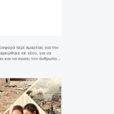
οσφορά περί αμαρτίας για την
αρκώθηκε εκ νέου, για να
σει και να σώσει τον άνθρωπο
να επιτελέσει το έργο της
ς του Θεού;