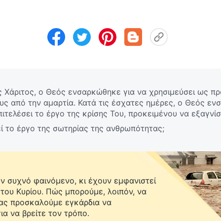
ς Χάριτος, ο Θεός ενσαρκώθηκε για να χρησιμεύσει ως πρ
ς από την αμαρτία. Κατά τις έσχατες ημέρες, ο Θεός ενσ
πιτελέσει το έργο της κρίσης Του, προκειμένου να εξαγνί
ο Θεός χρειάζεται να ενσαρκωθεί δύο φορές, προκειμένου 
λεί το έργο της σωτηρίας της ανθρωπότητας;
ι ποια είναι η πραγματική σημασία της διπλής ενσάρκωση
 συχνό φαινόμενο, κι έχουν εμφανιστεί
 του Κυρίου. Πώς μπορούμε, λοιπόν, να
Σας προσκαλούμε εγκάρδια να
ια να βρείτε τον τρόπο.