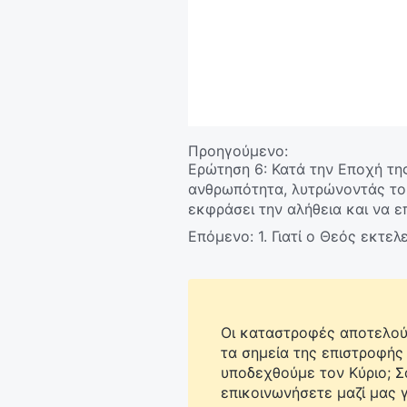
Προηγούμενο:
Ερώτηση 6: Κατά την Εποχή τη
ανθρωπότητα, λυτρώνοντάς του
εκφράσει την αλήθεια και να ε
ολοκληρωτικά. Γιατί, λοιπόν, 
Επόμενο:
1. Γιατί ο Θεός εκτε
σωτηρίας της ανθρωπότητας; Κα
Οι καταστροφές αποτελούν
τα σημεία της επιστροφής
υποδεχθούμε τον Κύριο; 
επικοινωνήσετε μαζί μας γ