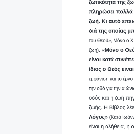
ζωτικότητα της ζω
πληρώσει πολλά 
ζωή. Κι αυτό επει
διά της οποίας μ
του Θεού», Μόνο ο Χ
. «
Μόνο ο Θεό
ζωή)
είναι κατά συνέπε
ίδιος ο Θεός είνα
εμφάνιση και το έργ
την οδό για την αιώνι
οδός και η ζωή πηγ
ζωής. Η Βίβλος λέε
Λόγος
»
(Κατά Ιωάνν
είναι η αλήθεια, 