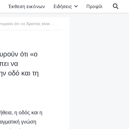
Έκθεση εικόνων
Ειδήσεις
Προφίλ
Ερώτηση 7: Και οι δύο ενσαρκώσεις του Θεού μαρτυρούν ότι «ο Χριστός είναι η αλήθεια, η οδός και η ζωή». Πώς θα πρέπει να αναγνωρίζουμε την ουσία του Χριστού ως την αλήθεια, την οδό και τη ζωή;
υρούν ότι «ο
πει να
ην οδό και τη
θεια, η οδός και η
πραγματική γνώση