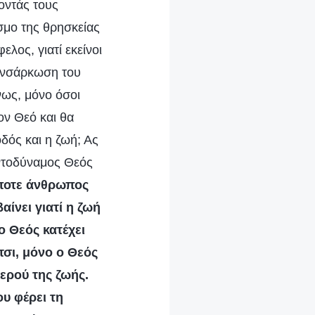
οντάς τους
σμο της θρησκείας
λος, γιατί εκείνοι
 ενσάρκωση του
νως, μόνο όσοι
ον Θεό και θα
οδός και η ζωή; Ας
ντοδύναμος Θεός
ήποτε άνθρωπος
ίνει γιατί η ζωή
ο Θεός κατέχει
έτσι, μόνο ο Θεός
νερού της ζωής.
υ φέρει τη