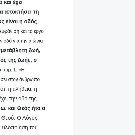
 και έχει
α αποκτήσει τη
ός είναι η οδός
εμφάνιση και το έργο
 οδό για την αιώνια
αμετάβλητη ζωή,
ός της ζωής, ο
, τόμ. 1: «Η
ώσει στον άνθρωπο
τι η αλήθεια, η
χει την οδό της
ώ, και Θεός ήτο ο
υ Θεού. Ο Λόγος
ν υλοποίηση του