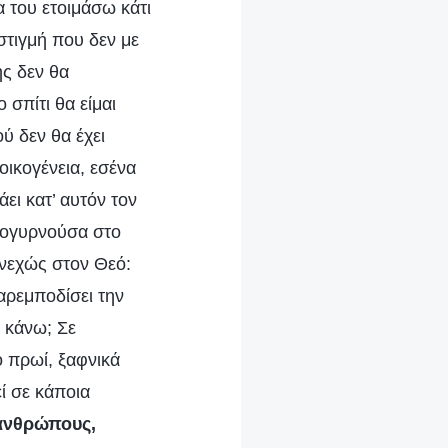
α του ετοιμάσω κάτι
στιγμή που δεν με
ής δεν θα
 σπίτι θα είμαι
ύ δεν θα έχει
οικογένεια, εσένα
ει κατ’ αυτόν τον
ιφογυρνούσα στο
υνεχώς στον Θεό:
αρεμποδίσει την
α κάνω; Σε
 πρωί, ξαφνικά
ί σε κάποια
 ανθρώπους,