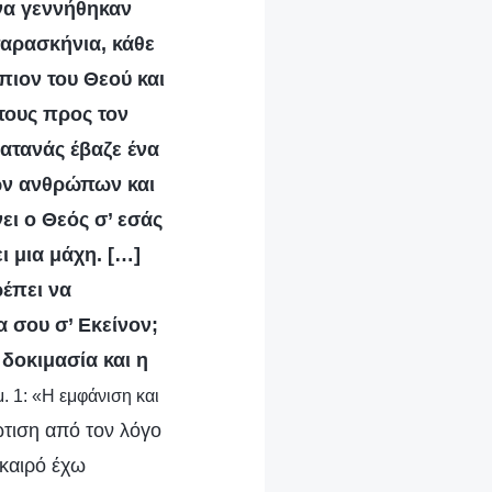
 να γεννήθηκαν
αρασκήνια, κάθε
ώπιον του Θεού και
τους προς τον
ατανάς έβαζε ένα
των ανθρώπων και
ι ο Θεός σ’ εσάς
ι μια μάχη. […]
ρέπει να
α σου σ’ Εκείνον;
 δοκιμασία και η
. 1: «Η εμφάνιση και
ώτιση από τον λόγο
καιρό έχω