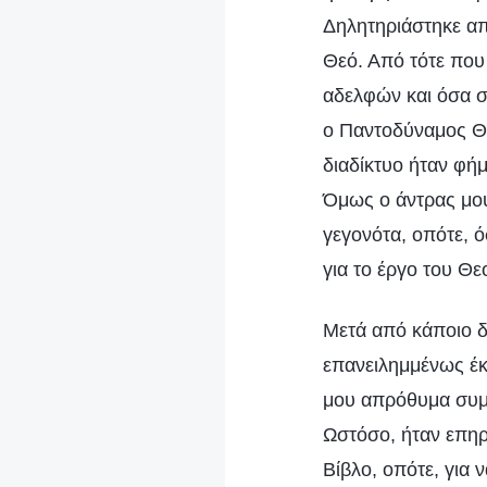
Δηλητηριάστηκε απ
Θεό. Από τότε που
αδελφών και όσα σ
ο Παντοδύναμος Θε
διαδίκτυο ήταν φ
Όμως ο άντρας μου
γεγονότα, οπότε, 
για το έργο του Θε
Μετά από κάποιο δι
επανειλημμένως έκ
μου απρόθυμα συμφ
Ωστόσο, ήταν επηρ
Βίβλο, οπότε, για 