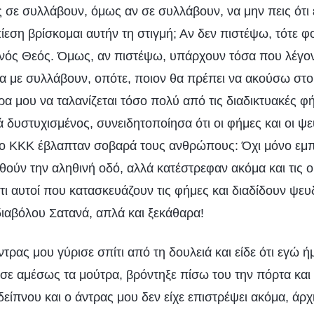
 σε συλλάβουν, όμως αν σε συλλάβουν, να μην πεις ότι 
ίεση βρίσκομαι αυτήν τη στιγμή; Αν δεν πιστέψω, τότε 
θινός Θεός. Όμως, αν πιστέψω, υπάρχουν τόσα που λέγον
να με συλλάβουν, οπότε, ποιον θα πρέπει να ακούσω στο
ρα μου να ταλανίζεται τόσο πολύ από τις διαδικτυακές φ
κά δυστυχισμένος, συνειδητοποίησα ότι οι φήμες και οι ψ
το ΚΚΚ έβλαπταν σοβαρά τους ανθρώπους: Όχι μόνο εμπ
ούν την αληθινή οδό, αλλά κατέστρεφαν ακόμα και τις ο
ότι αυτοί που κατασκευάζουν τις φήμες και διαδίδουν ψευδ
διαβόλου Σατανά, απλά και ξεκάθαρα!
ντρας μου γύρισε σπίτι από τη δουλειά και είδε ότι εγώ ή
σε αμέσως τα μούτρα, βρόντηξε πίσω του την πόρτα και
είπνου και ο άντρας μου δεν είχε επιστρέψει ακόμα, άρ