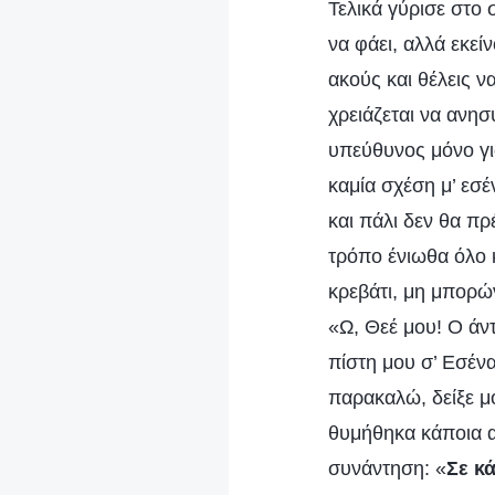
Τελικά γύρισε στο 
να φάει, αλλά εκεί
ακούς και θέλεις ν
χρειάζεται να ανησυ
υπεύθυνος μόνο για
καμία σχέση μ’ εσέ
και πάλι δεν θα πρ
τρόπο ένιωθα όλο 
κρεβάτι, μη μπορώ
«Ω, Θεέ μου! Ο άν
πίστη μου σ’ Εσένα
παρακαλώ, δείξε μ
θυμήθηκα κάποια α
συνάντηση: «
Σε κ