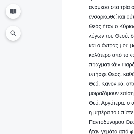
ανάμεσα στα τρία σ
ενσαρκωθεί και ούτ
Θεός ήταν ο Κύριο
λόγων του Θεού, δ
και ο άντρας μου μο
καλύτερο από το ν
πραγματικά!» Παρό
υπήρχε Θεός, καθό
Θεό. Κανονικά, όπ
μοιραζόμουν επίσης
Θεό. Αργότερα, ο 
η μητέρα του πίστε
Παντοδύναμου Θεού
ήταν γεμάτο από φ