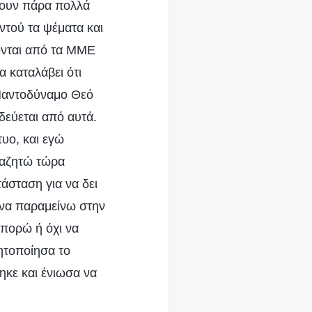
χουν πάρα πολλά
ντού τα ψέματα και
χονται από τα ΜΜΕ
α καταλάβει ότι
ν Παντοδύναμο Θεό
ρδεύεται από αυτά.
υο, και εγώ
αναζητώ τώρα
τάσταση για να δει
χι να παραμείνω στην
μπορώ ή όχι να
ητοποίησα το
ηκε και ένιωσα να