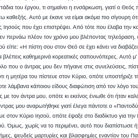
τάδια του έργου, τι σημαίνει η ενσάρκωση, γιατί ο Θεός 
ω καθεξής. Αυτό με έκανε να είμαι ακόμα πιο σίγουρη ό
ς Ιησούς που έχει επιστρέψει. Από τότε που έλαβα την 
εν περνάω πλέον τον χρόνο μου βλέποντας τηλεόραση, 
ύ είπε: «Η πίστη σου στον Θεό σε έχει κάνει να διαβάζεις
α βλέπεις καθημερινά κορεατικές σαπουνόπερες. Αυτό μ’ 
λο που ο άντρας μου δεν πήγαινε στις συνελεύσεις, πίστ
τι η μητέρα του πίστευε στον Κύριο, οπότε υποστήριζε τ
οτε λάμβανα κάποιου είδους διαφώτιση από τον λόγο του
 με τον άντρα μου, οπότε κι εκείνος ένιωθε ότι ήταν καλ
άντρας μου αναρωτήθηκε γιατί έλεγα πάντοτε ο «Παντοδ
υε στον Κύριο Ιησού, οπότε έψαξε στο διαδίκτυο για την
. Όμως, χωρίς να το περιμένει, αυτό που διαπίστωσε ήτα
ήμες, ψευδείς μαρτυρίες και βλασφημίες εναντίον του 