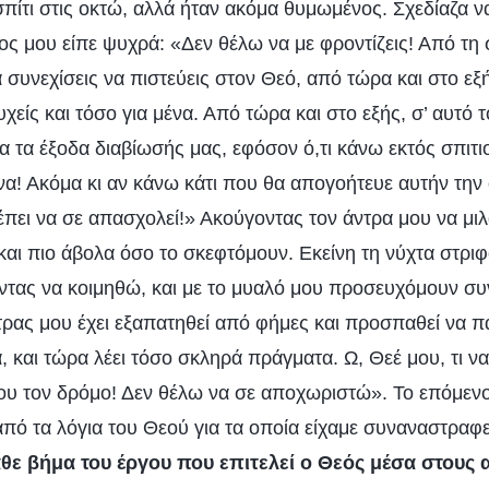
σπίτι στις οκτώ, αλλά ήταν ακόμα θυμωμένος. Σχεδίαζα ν
νος μου είπε ψυχρά: «Δεν θέλω να με φροντίζεις! Από τη 
α συνεχίσεις να πιστεύεις στον Θεό, από τώρα και στο εξ
χείς και τόσο για μένα. Από τώρα και στο εξής, σ’ αυτό το
 τα έξοδα διαβίωσής μας, εφόσον ό,τι κάνω εκτός σπιτιο
να! Ακόμα κι αν κάνω κάτι που θα απογοήτευε αυτήν την 
έπει να σε απασχολεί!» Ακούγοντας τον άντρα μου να μιλά
και πιο άβολα όσο το σκεφτόμουν. Εκείνη τη νύχτα στρ
ντας να κοιμηθώ, και με το μυαλό μου προσευχόμουν σ
τρας μου έχει εξαπατηθεί από φήμες και προσπαθεί να π
, και τώρα λέει τόσο σκληρά πράγματα. Ω, Θεέ μου, τι ν
ου τον δρόμο! Δεν θέλω να σε αποχωριστώ». Το επόμενο
πό τα λόγια του Θεού για τα οποία είχαμε συναναστραφε
άθε βήμα του έργου που επιτελεί ο Θεός μέσα στους