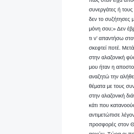
πως όταν είχα αποφ
συνεργάτες ή τους 
δεν το συζήτησες 
μόνη σου;» Δεν έβ
τι ν’ απαντήσω στον
σκεφτεί ποτέ. Μετά
στην αλαζονική φύ
μου ήταν η αποστολ
αναζητώ την αλήθε
θέματα με τους συ
στην αλαζονική δι
κάτι που κατανοούσ
αντιμετώπισε λέγον
προσφορές στον Θε