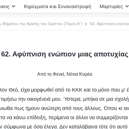
σεις
Κηρύγματα και Συναναστροφή
Μαρτυρίες
υ Βήματος της Κρίσης του Χριστού (Τόμος Α΄)
62. Αφύπνιση ενώπιο
62. Αφύπνιση ενώπιον μιας αποτυχίας
Από τη Φενκί, Νότια Κορέα
ον Θεό, είχα μορφωθεί από το ΚΚΚ και το μόνο που μ’ έ
 τιμήσω την οικογένειά μου. Ύστερα, μπήκα σε μια σχολή 
νιωθα πως ήμουν ανώτερη από τους άλλους. Όπου κι αν
 να κάνω επίδειξη, περίμενα οι άλλοι να συμμερίζονται 
ν σύμφωνα με όσα έλεγα. Δεν καταλάβαινα τότε ότι αυτό 