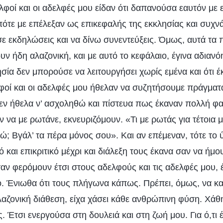
ελφοί και οι αδελφές μου είδαν ότι δαπανούσα εαυτόν με
πότε με επέλεξαν ως επικεφαλής της εκκλησίας και συχν
ε εκδηλώσεις και να δίνω συνεντεύξεις. Όμως, αυτά τα 
ν ήδη αλαζονική, και με αυτό το κεφάλαιο, έγινα αδιανό
ησία δεν μπορούσε να λειτουργήσει χωρίς εμένα και ότι 
λφοί και οι αδελφές μου ήθελαν να συζητήσουμε πράγμα
δεν ήθελα ν’ ασχοληθώ και πίστευα πως έκαναν πολλή φα
ν να με ρωτάνε, εκνευριζόμουν. «Τι με ρωτάς για τέτοια
ώ; Βγάλ’ τα πέρα μόνος σου». Και αν επέμεναν, τότε το 
ό και επικριτικό μέχρι και διάλεξη τους έκανα σαν να ήμ
ταν φερόμουν έτσι στους αδελφούς και τις αδελφές μου, 
ο. Ένιωθα ότι τους πλήγωνα κάπως. Πρέπει, όμως, να κ
λαζονική διάθεση, είχα χάσει κάθε ανθρώπινη φύση. Χάθη
. Έτσι ενεργούσα στη δουλειά και στη ζωή μου. Για ό,τι 