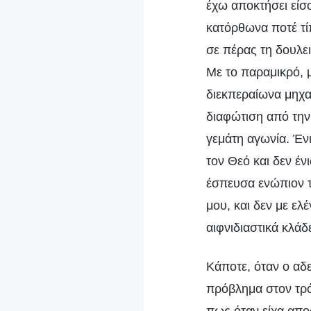
έχω αποκτήσει είσ
κατόρθωνα ποτέ τί
σε πέρας τη δουλει
Με το παραμικρό, 
διεκπεραίωνα μηχα
διαφώτιση από την
γεμάτη αγωνία. Έ
τον Θεό και δεν έν
έσπευσα ενώπιον 
μου, και δεν με ελ
αιφνιδιαστικά κλάδ
Κάποτε, όταν ο αδ
πρόβλημα στον τρό