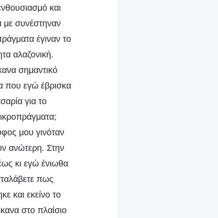
 ενθουσιασμό και
ά με συνέστηναν
πράγματα έγιναν το
ητα αλαζονική.
έκανα σημαντικό
τα που εγώ έβρισκα
σαρία για το
 μικροπράγματα;
ύφος μου γινόταν
ουν ανώτερη. Στην
έως κι εγώ ένιωθα
αταλάβετε πως
κε και εκείνο το
έκανα στο πλαίσιο