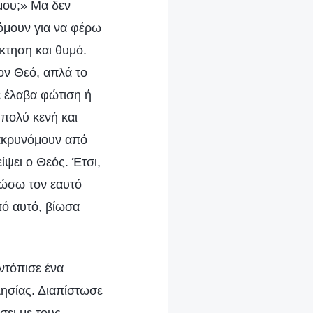
μου;» Μα δεν
νόμουν για να φέρω
άκτηση και θυμό.
ον Θεό, απλά το
ε έλαβα φώτιση ή
πολύ κενή και
ακρυνόμουν από
ίψει ο Θεός. Έτσι,
σώσω τον εαυτό
πό αυτό, βίωσα
ντόπισε ένα
λησίας. Διαπίστωσε