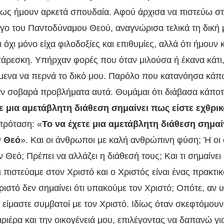
ως ήμουν αρκετά σπουδαία. Αφού άρχισα να πιστεύω στ
όγο του Παντοδύναμου Θεού, αναγνώρισα τελικά τη δική 
ι όχι μόνο είχα φιλοδοξίες και επιθυμίες, αλλά ότι ήμουν 
τάρεσκη. Υπήρχαν φορές που όταν μιλούσα ή έκανα κάτι
έμενα να περνά το δικό μου. Παρόλο που κατανόησα κάπ
ταν σοβαρά προβλήματα αυτά. Θυμάμαι ότι διάβασα κάποτ
τε μια αμετάβλητη διάθεση σημαίνει πως είστε εχθρι
πρόταση: «
Το να έχετε μια αμετάβλητη διάθεση σημαί
ν Θεό
». Και οι άνθρωποι με καλή ανθρώπινη φύση; Ή ο
ν Θεό; Πρέπει να αλλάζει η διάθεσή τους; Και τι σημαίνε
ι πιστεύαμε στον Χριστό και ο Χριστός είναι ένας πρακτ
ριστό δεν σημαίνει ότι υπακούμε τον Χριστό; Οπότε, αν 
ι είμαστε συμβατοί με τον Χριστό. Ιδίως όταν σκεφτόμουν 
αριέρα και την οικογένειά μου, επιλέγοντας να δαπανώ γι