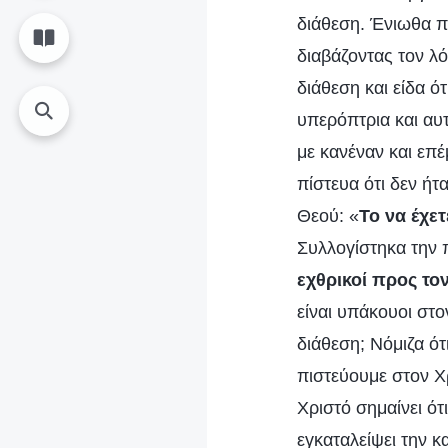
διάθεση. Ένιωθα π
διαβάζοντας τον λ
διάθεση και είδα ότ
υπερόπτρια και αυ
με κανέναν και επ
πίστευα ότι δεν ή
Θεού: «
Το να έχε
Συλλογίστηκα την 
εχθρικοί προς το
είναι υπάκουοι στο
διάθεση; Νόμιζα ότ
πιστεύουμε στον Χ
Χριστό σημαίνει ότ
εγκαταλείψει την κ