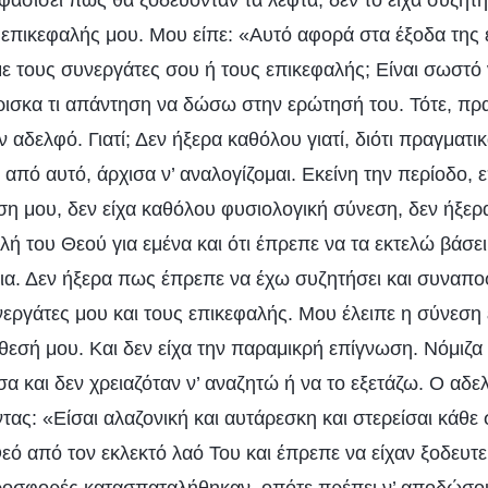
ασίσει πώς θα ξοδεύονταν τα λεφτά, δεν το είχα συζητή
επικεφαλής μου. Μου είπε: «Αυτό αφορά στα έξοδα της ε
με τους συνεργάτες σου ή τους επικεφαλής; Είναι σωστό
ρισκα τι απάντηση να δώσω στην ερώτησή του. Τότε, πρ
 αδελφό. Γιατί; Δεν ήξερα καθόλου γιατί, διότι πραγματικ
 από αυτό, άρχισα ν’ αναλογίζομαι. Εκείνη την περίοδο,
ση μου, δεν είχα καθόλου φυσιολογική σύνεση, δεν ήξερα
ή του Θεού για εμένα και ότι έπρεπε να τα εκτελώ βάσει
ια. Δεν ήξερα πως έπρεπε να έχω συζητήσει και συναποφα
νεργάτες μου και τους επικεφαλής. Μου έλειπε η σύνεση
άθεσή μου. Και δεν είχα την παραμικρή επίγνωση. Νόμιζα
α και δεν χρειαζόταν ν’ αναζητώ ή να το εξετάζω. Ο αδε
τας: «Είσαι αλαζονική και αυτάρεσκη και στερείσαι κάθε 
ό από τον εκλεκτό λαό Του και έπρεπε να είχαν ξοδευτεί