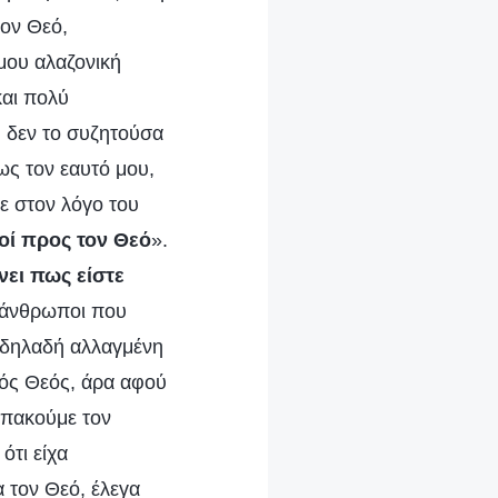
ον Θεό,
μου αλαζονική
και πολύ
, δεν το συζητούσα
ως τον εαυτό μου,
ε στον λόγο του
κοί προς τον Θεό
».
νει πως είστε
ι άνθρωποι που
ι δηλαδή αλλαγμένη
ικός Θεός, άρα αφού
υπακούμε τον
ότι είχα
α τον Θεό, έλεγα