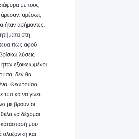
διάφορα με τους
υ άρεσαν, αμέσως
α ήταν ασήμαντες.
ζητήματα στη
στευα πως αφού
 βρίσκω λύσεις
 ήταν εξοικειωμένοι
ούσα, δεν θα
μένα. Θεωρούσα
 τυπικά να γίνει.
να με βρουν οι
ήθελα να δέχομαι
η κατάστασή μου
ά αλαζονική και