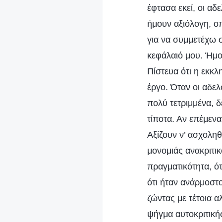
έφτασα εκεί, οι αδ
ήμουν αξιόλογη, ο
για να συμμετέχω σ
κεφάλαιό μου. Ήμου
Πίστευα ότι η εκκλ
έργο. Όταν οι αδε
πολύ τετριμμένα, 
τίποτα. Αν επέμενα
Αξίζουν ν’ ασχοληθ
μονομιάς ανακριτικ
πραγματικότητα, ό
ότι ήταν ανάρμοστ
ζώντας με τέτοια α
ψήγμα αυτοκριτικής