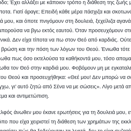
οδο; Έχει αλλάξει με κάποιον τρόπο η διάθεση της ζωής 
ποτα. Γιατί άραγε; Επειδή κάθε μέρα πάσχιζα και σκοτω
ά μου, και όποτε πνιγόμουν στη δουλειά, ξεχείλιζα αγαν
μπορούσα να βγω εκτός εαυτού. Όταν προσευχόμουν στ
νικά. Δεν είχα τίποτα να πω στον Θεό από καρδιάς. Ούτ
 βρώση και την πόση των λόγων του Θεού. Ένιωθα τότε 
νιωθα πως όσο εκτελούσα τα καθήκοντά μου, τόσο απομ
ιωθα τον Θεό στην καρδιά μου. Φοβόμουν μη με εγκαταλε
του Θεού και προσευχήθηκα: «Θεέ μου! Δεν μπορώ να 
έγχω, γι’ αυτό ζητώ από Σένα να με σώσεις». Λίγο μετά α
εμα και αντιμετώπιση.
ελφός άνωθεν μου έκανε ερωτήσεις για τη δουλειά μου, ε
πο που είχα χειριστεί τη διάθεση των χρημάτων της εκκ