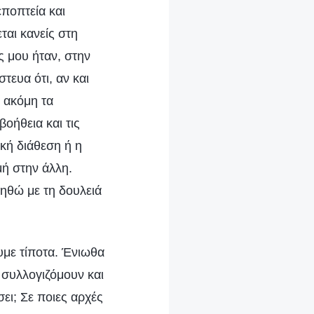
εποπτεία και
ται κανείς στη
ς μου ήταν, στην
τευα ότι, αν και
 ακόμη τα
οήθεια και τις
κή διάθεση ή η
μή στην άλλη.
ληθώ με τη δουλειά
υμε τίποτα. Ένιωθα
 συλλογιζόμουν και
ει; Σε ποιες αρχές