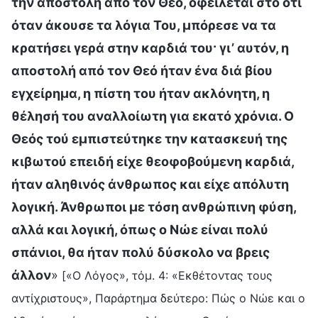
την αποστολή από τον Θεό, οφείλεται στο ότι
όταν άκουσε τα λόγια Του, μπόρεσε να τα
κρατήσει γερά στην καρδιά του· γι’ αυτόν, η
αποστολή από τον Θεό ήταν ένα διά βίου
εγχείρημα, η πίστη του ήταν ακλόνητη, η
θέλησή του αναλλοίωτη για εκατό χρόνια. Ο
Θεός τού εμπιστεύτηκε την κατασκευή της
κιβωτού επειδή είχε θεοφοβούμενη καρδιά,
ήταν αληθινός άνθρωπος και είχε απόλυτη
λογική. Άνθρωποι με τόση ανθρώπινη φύση,
αλλά και λογική, όπως ο Νώε είναι πολύ
σπάνιοι, θα ήταν πολύ δύσκολο να βρεις
άλλον
»
[«Ο Λόγος», τόμ. 4: «Εκθέτοντας τους
αντίχριστους», Παράρτημα δεύτερο: Πώς ο Νώε και ο