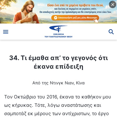
ίο
34. Τι έμαθα απ’ το γεγονός ότι έκανα επίδειξη
34. Τι έμαθα απ’ το γεγονός ότι
έκανα επίδειξη
Από της Ντινγκ Νιαν, Κίνα
Τον Οκτώβριο του 2016, έκανα το καθήκον μου
ως κήρυκας. Τότε, λόγω αναστάτωσης και
σαμποτάζ εκ μέρους των αντίχριστων, το έργο