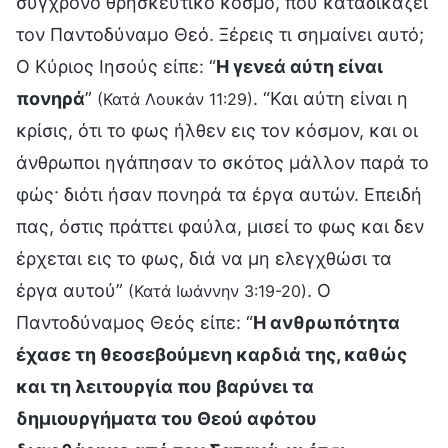
σύγχρονο θρησκευτικό κόσμο, που καταδικάζει
τον Παντοδύναμο Θεό. Ξέρεις τι σημαίνει αυτό;
Ο Κύριος Ιησούς είπε: “
Η γενεά αύτη είναι
πονηρά
”
. “Και αύτη είναι η
(Κατά Λουκάν 11:29)
κρίσις, ότι το φως ήλθεν εις τον κόσμον, και οι
άνθρωποι ηγάπησαν το σκότος μάλλον παρά το
φώς· διότι ήσαν πονηρά τα έργα αυτών. Επειδή
πας, όστις πράττει φαύλα, μισεί το φως και δεν
έρχεται εις το φως, διά να μη ελεγχθώσι τα
έργα αυτού”
. Ο
(Κατά Ιωάννην 3:19-20)
Παντοδύναμος Θεός είπε: “
Η ανθρωπότητα
έχασε τη θεοσεβούμενη καρδιά της, καθώς
και τη λειτουργία που βαρύνει τα
δημιουργήματα του Θεού αφότου