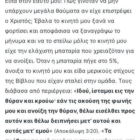
Είπα στον εαυτό μου: Πώς γινόταν να μην
υπάρχουν μεγάλα θαύματα αν είχε επιστρέψει
ο Χριστός; Έβαλα το κινητό μου ξανά να
φορτίσει και αποφάσισα να ξαναγράψω το
μήνυμα και να το στείλω μόλις το κινητό μου
είχε την ελάχιστη μπαταρία που χρειαζόταν για
να ανοίξει. Όταν η μπαταρία πήγε στο 5%,
άνοιξα το κινητό μου και είδα μερικούς στίχους
της Βίβλου που είχαν σταλεί στην ομάδα. Τους
διάβασα από περιέργεια: «
Ιδού, ίσταμαι εις την
θύραν και κρούω· εάν τις ακούση της φωνής
μου και ανοίξη την θύραν, θέλω εισέλθει προς
αυτόν και θέλω δειπνήσει μετ’ αυτού και
αυτός μετ’ εμού
»
. «
Τα
(Αποκάλυψη 3:20)