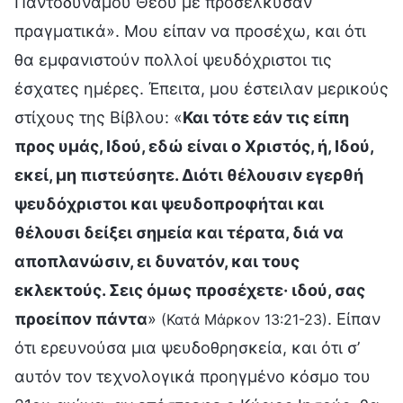
Παντοδύναμου Θεού με προσέλκυσαν
πραγματικά». Μου είπαν να προσέχω, και ότι
θα εμφανιστούν πολλοί ψευδόχριστοι τις
έσχατες ημέρες. Έπειτα, μου έστειλαν μερικούς
στίχους της Βίβλου: «
Και τότε εάν τις είπη
προς υμάς, Ιδού, εδώ είναι ο Χριστός, ή, Ιδού,
εκεί, μη πιστεύσητε. Διότι θέλουσιν εγερθή
ψευδόχριστοι και ψευδοπροφήται και
θέλουσι δείξει σημεία και τέρατα, διά να
αποπλανώσιν, ει δυνατόν, και τους
εκλεκτούς. Σεις όμως προσέχετε· ιδού, σας
προείπον πάντα
»
. Είπαν
(Κατά Μάρκον 13:21-23)
ότι ερευνούσα μια ψευδοθρησκεία, και ότι σ’
αυτόν τον τεχνολογικά προηγμένο κόσμο του