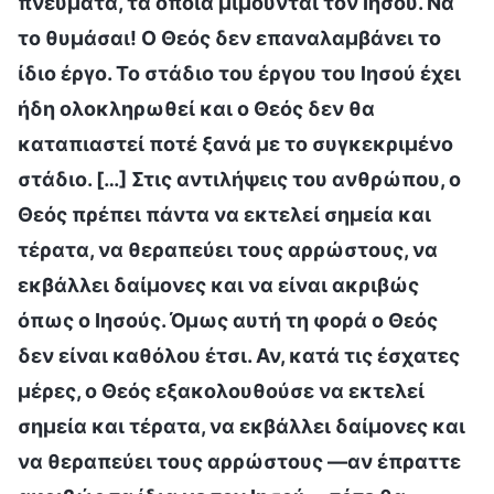
πνεύματα, τα οποία μιμούνται τον Ιησού. Να
το θυμάσαι! Ο Θεός δεν επαναλαμβάνει το
ίδιο έργο. Το στάδιο του έργου του Ιησού έχει
ήδη ολοκληρωθεί και ο Θεός δεν θα
καταπιαστεί ποτέ ξανά με το συγκεκριμένο
στάδιο. […] Στις αντιλήψεις του ανθρώπου, ο
Θεός πρέπει πάντα να εκτελεί σημεία και
τέρατα, να θεραπεύει τους αρρώστους, να
εκβάλλει δαίμονες και να είναι ακριβώς
όπως ο Ιησούς. Όμως αυτή τη φορά ο Θεός
δεν είναι καθόλου έτσι. Αν, κατά τις έσχατες
μέρες, ο Θεός εξακολουθούσε να εκτελεί
σημεία και τέρατα, να εκβάλλει δαίμονες και
να θεραπεύει τους αρρώστους —αν έπραττε