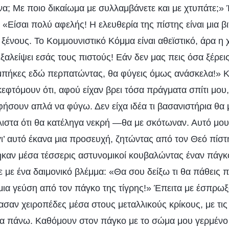
ίνα; Με ποιο δικαίωμα με συλλαμβάνετε και με χτυπάτε;»
 «Είσαι πολύ αφελής! Η ελευθερία της πίστης είναι μια βι
ξένους. Το Κομμουνιστικό Κόμμα είναι αθεϊστικό, άρα η 
εξαλείψει εσάς τους πιστούς! Εάν δεν μας πεις όσα ξέρεις
μπήκες εδώ περπατώντας, θα φύγεις όμως ανάσκελα!» Κ
εφτόμουν ότι, αφού είχαν βρει τόσα πράγματα σπίτι μου
φήσουν απλά να φύγω. Δεν είχα ιδέα τι βασανιστήρια θα 
λιστα ότι θα κατέληγα νεκρή —θα με σκότωναν. Αυτό μο
ι’ αυτό έκανα μια προσευχή, ζητώντας από τον Θεό πίστ
καν μέσα τέσσερις αστυνομικοί κουβαλώντας έναν πάγκο
ε με ένα δαιμονικό βλέμμα: «Θα σου δείξω τι θα πάθεις π
μια γεύση από τον πάγκο της τίγρης!» Έπειτα με έσπρω
ασαν χειροπέδες μέσα στους μεταλλικούς κρίκους, με τι
α πάνω. Καθόμουν στον πάγκο με το σώμα μου γερμένο 