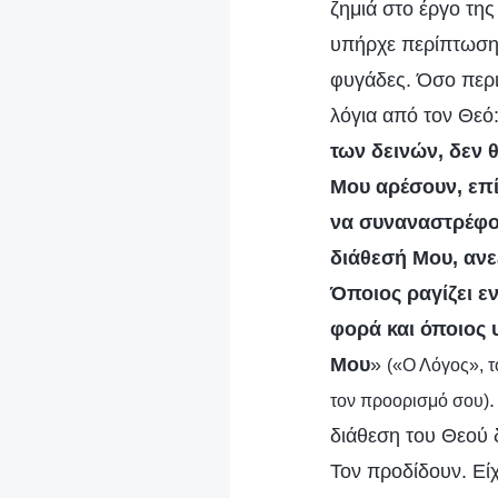
ζημιά στο έργο της
υπήρχε περίπτωση ν
φυγάδες. Όσο περι
λόγια από τον Θεό:
των δεινών, δεν θ
Μου αρέσουν, επί
να συναναστρέφομ
διάθεσή Μου, ανε
Όποιος ραγίζει ε
φορά και όποιος 
Μου
»
(«Ο Λόγος», τ
τον προορισμό σου)
διάθεση του Θεού 
Τον προδίδουν. Εί