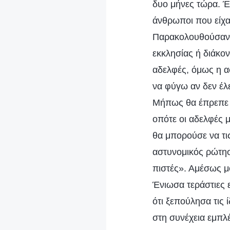
δυο μήνες τώρα. Έ
άνθρωποι που είχαν
Παρακολουθούσαν τ
εκκλησίας ή διάκο
αδελφές, όμως η α
να φύγω αν δεν έλε
Μήπως θα έπρεπε ν
οπότε οι αδελφές μ
θα μπορούσε να τις
αστυνομικός ρώτησε
πιστές». Αμέσως μό
Ένιωσα τεράστιες 
ότι ξεπούλησα τις 
στη συνέχεια εμπλ