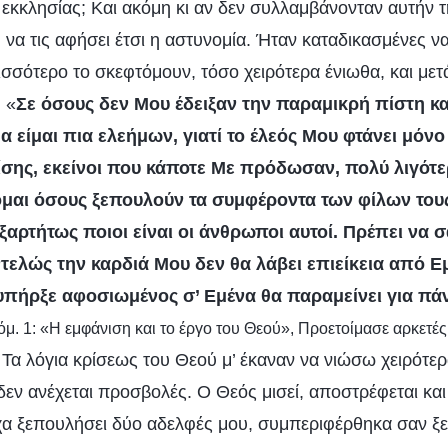
 εκκλησίας; Και ακόμη κι αν δεν συλλαμβάνονταν αυτήν 
α τις αφήσει έτσι η αστυνομία. Ήταν καταδικασμένες να 
σσότερο το σκεφτόμουν, τόσο χειρότερα ένιωθα, και μετ
 «
Σε όσους δεν Μου έδειξαν την παραμικρή πίστη κα
α είμαι πια ελεήμων, γιατί το έλεός Μου φτάνει μόνο 
σης, εκείνοι που κάποτε Με πρόδωσαν, πολύ λιγότερ
αι όσους ξεπουλούν τα συμφέροντα των φίλων τους.
ξαρτήτως ποιοι είναι οι άνθρωποι αυτοί. Πρέπει να σ
ντελώς την καρδιά Μου δεν θα λάβει επιείκεια από Ε
υπήρξε αφοσιωμένος σ’ Εμένα θα παραμείνει για πά
όμ. 1: «Η εμφάνιση και το έργο του Θεού», Προετοίμασε αρκετές
. Τα λόγια κρίσεως του Θεού μ’ έκαναν να νιώσω χειρότερ
δεν ανέχεται προσβολές. Ο Θεός μισεί, αποστρέφεται κα
χα ξεπουλήσει δύο αδελφές μου, συμπεριφέρθηκα σαν ξ