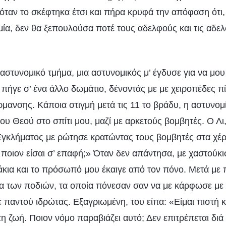
όταν το σκέφτηκα έτσι και πήρα κρυφά την απόφαση ότι,
μία, δεν θα ξεπουλούσα ποτέ τους αδελφούς και τις αδελ
αστυνομικό τμήμα, μια αστυνομικός μ’ έγδυσε για να μου
ε πήγε σ’ ένα άλλο δωμάτιο, δένοντάς με με χειροπέδες 
μανσης. Κάποια στιγμή μετά τις 11 το βράδυ, η αστυνομ
 του Θεού στο σπίτι μου, μαζί με αρκετούς βομβητές. Ο Λι,
γκλήματος με ρώτησε κρατώντας τους βομβητές στα χέρ
 ποιον είσαι σ’ επαφή;» Όταν δεν απάντησα, με χαστούκι
άκια και το πρόσωπό μου έκαιγε από τον πόνο. Μετά με
α των ποδιών, τα οποία πόνεσαν σαν να με κάρφωσε με
 παντού ιδρώτας. Εξαγριωμένη, του είπα: «Είμαι πιστή κ
 ζωή. Ποιον νόμο παραβιάζει αυτό; Δεν επιτρέπεται διά