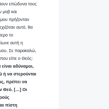
άβουν επώδυνα τους
 μοβ και
α μου πρήζονταν
χιζόταν αυτό, θα
τερο το
είωνε αυτή η
μου, Σε παρακαλώ,
 που είπε ο Θεός:
 είναι αδύναμοι,
ύ ή να στερούνται
ς, πρέπει να
ν Θεό. […] Οι
ιρούς
και πίστη