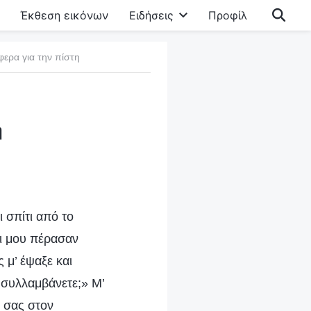
Έκθεση εικόνων
Ειδήσεις
Προφίλ
φερα για την πίστη
η
 σπίτι από το
αι μου πέρασαν
 μ’ έψαξε και
 συλλαμβάνετε;» Μ’
η σας στον