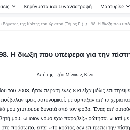
σεις
Κηρύγματα και Συναναστροφή
Μαρτυρίες
υ Βήματος της Κρίσης του Χριστού (Τόμος Γ΄)
98. Η δίωξη που υπέ
98. Η δίωξη που υπέφερα για την πίστ
Από της Τζάο Μίνγκεν, Κίνα
υ του 2003, ήταν περασμένες 8 κι είχα μόλις επιστρέψει
εισέβαλαν τρεις αστυνομικοί, με άρπαξαν απ’ τα χέρια κ
διά μου χτυπούσε δυνατά από τον φόβο. Ένας απ’ αυτούς
βητή μου. «Ποιον νόμο έχω παραβεί;» ρώτησα. «Γιατί με
 στο πρόσωπο, είπε: «Το κράτος δεν επιτρέπει την πίστ