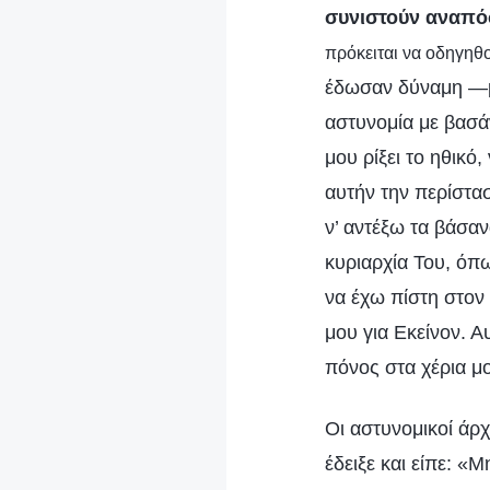
συνιστούν αναπ
πρόκειται να οδηγηθ
έδωσαν δύναμη —μέ
αστυνομία με βασά
μου ρίξει το ηθικό
αυτήν την περίστασ
ν’ αντέξω τα βάσαν
κυριαρχία Του, όπ
να έχω πίστη στον
μου για Εκείνον. Α
πόνος στα χέρια μ
Οι αστυνομικοί άρχ
έδειξε και είπε: «