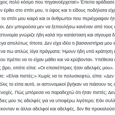
χεις πολύ κόσμο που πηγαινοέρχεται!» Έπειτα αράδιασε
 έρθει στο σπίτι μου, τι ύψος και τι είδους ποδήλατα εί
ο σπίτι μου καιρό και οι άνθρωποι που περιέγραψαν ήτ
νοι. Δεν μπορούσα μεν να ξεπουλήσω κανέναν από τους 
στυνομία γνώριζε ήδη καλά την κατάσταση και σίγουρα 
γα απολύτως τίποτα. Δεν είχα ιδέα τι βασανιστήρια μου
α πω απλώς λίγα πράγματα; Ήμουν ήδη υπό κράτηση επ
ου πρέπει να το είχαν μάθει και να κρύβονταν. Υπέθεσα 
 βρει, οπότε είπα: «Οι επισκέπτριες ήταν αδελφές μου».
: «Είναι πιστές;» Χωρίς να το πολυσκεφτώ, είπα: «Δεν 
λις το είπα αυτό, οι αστυνομικοί βγήκαν να πιάσουν τις
ενοχές. Πώς μπόρεσα να παραδεχτώ ότι ήταν πιστές; Δεν
ίδιες μου τις αδελφές για να υποφέρω λιγότερο; Εάν συλ
έκονταν κι άλλοι αδελφοί και αδελφές, δεν θα προκαλού