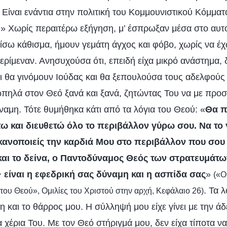
Είναι ενάντια στην πολιτική του Κομμουνιστικού Κόμματο
!» Χωρίς περαιτέρω εξήγηση, μ’ έσπρωξαν μέσα στο αυτο
ίσω κάθισμα, ήμουν γεμάτη άγχος και φόβο, χωρίς να έχω
ρίμεναν. Ανησυχούσα ότι, επειδή είχα μικρό ανάστημα, δ
τι θα γινόμουν Ιούδας και θα ξεπουλούσα τους αδελφούς 
ηλά στον Θεό ξανά και ξανά, ζητώντας Του να με προσέ
ναμη. Τότε θυμήθηκα κάτι από τα λόγια του Θεού: «
Θα π
 και διευθετώ όλο το περιβάλλον γύρω σου. Να το 
ικανοποιείς την καρδιά Μου στο περιβάλλον που σο
και το δείνα, ο Παντοδύναμος Θεός των στρατευμάτων
· είναι η εφεδρική σας δύναμη και η ασπίδα σας
»
(«Ο
. Τα 
 του Θεού», Ομιλίες του Χριστού στην αρχή, Κεφάλαιο 26)
η και το θάρρος μου. Η σύλληψή μου είχε γίνει με την άδ
 χέρια Του. Με τον Θεό στήριγμά μου, δεν είχα τίποτα 