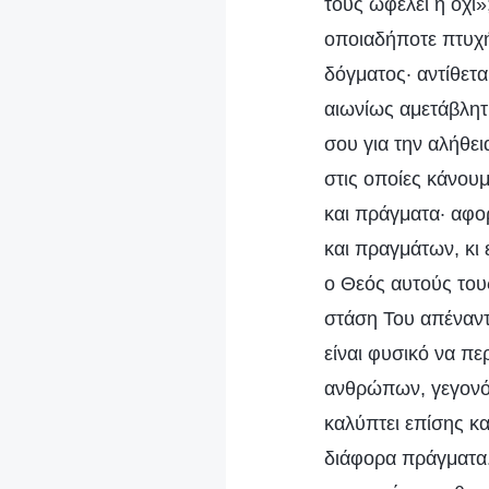
τους ωφελεί ή όχι»;
οποιαδήποτε πτυχή
δόγματος· αντίθετ
αιωνίως αμετάβλητη
σου για την αλήθει
στις οποίες κάνο
και πράγματα· αφο
και πραγμάτων, κι
ο Θεός αυτούς του
στάση Του απέναντ
είναι φυσικό να πε
ανθρώπων, γεγονότ
καλύπτει επίσης και
διάφορα πράγματα. 