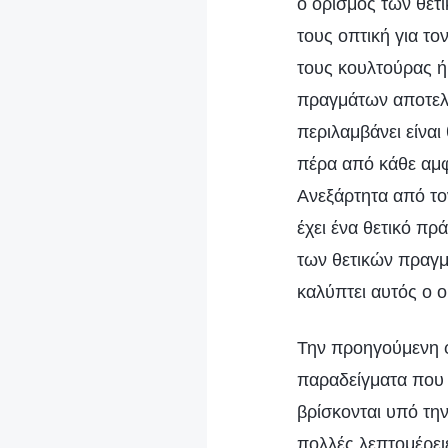
ο ορισμός των θετι
τους οπτική για τ
τους κουλτούρας ή 
πραγμάτων αποτελεί
περιλαμβάνει είναι
πέρα από κάθε αμφ
Ανεξάρτητα από το
έχει ένα θετικό πρ
των θετικών πραγ
καλύπτει αυτός ο ο
Την προηγούμενη φορά, κάναμε κυρίως συναναστροφή σχετικά με κάποια συγκεκριμένα παραδείγματα που αφορούν τη δήλωση «όλα τα πράγματα που ορίζει ο Θεός ή που βρίσκονται υπό την κυριαρχία του Θεού είναι θετικά πράγματα». Δεν συναναστραφήκαμε με πολλές λεπτομέρειες σχετικά με το μέρος που αναφέρει ότι «όλα τα πράγματα που δημιουργεί ο Θεός είναι θετικά πράγματα». Άρα, μπορείτε να επιβεβαιώσετε ότι αυτή η δήλωση είναι σωστή μέσα από τη συναναστροφή ή μέσα από τις αλήθειες που έχετε κατανοήσει όλα αυτά τα χρόνια; Ή μήπως μπορείτε να επιβεβαιώσετε ότι, με βάση τους ανθρώπους, τα γεγονότα και τα πράγματα που έχετε δει και βιώσει στη ζωή σας, όλα όσα δημιουργεί ο Θεός είναι θετικά; Μπορείτε να αντιληφθείτε τα πράγματα μ’ αυτόν τον τρόπο; Μπορείτε να αναζητήσετε την αλήθεια μ’ αυτόν τον τρόπο; (Μπορούμε να αντιληφθούμε μ’ αυτόν τον τρόπο κάποια πιο απλά πράγματα.) Υπάρχει μια αρχή εδώ. Αν το δούμε επιφανειακά, τα θέματα του τι δημιουργεί ο Θεός, τι ορίζει ο Θεός ή τι βρίσκεται υπό την κυριαρχία του Θεού εμπίπτουν σε ένα πολύ ευρύ φάσμα και είναι ιδιαίτερα ασαφή, αλλά στην πραγματικότητα συνδέονται στενά με τους διάφορους ανθρώπους, γεγονότα και πράγματα με τα οποία έρχονται σε επαφή οι άνθρωποι στην αληθινή ζωή —θα μπορούσε να πει κανείς και ότι είναι άρρηκτα συνδεδεμένα· δεν είναι αποκομμένα από την πραγματικότητα. Αυτό συνδέεται με ένα ζήτημα. Όταν στη ζωή σου αντιμετωπίζεις αναπάντεχα πολλούς ανθρώπους, γεγονότα και πράγματα, δεν μπορείς να προσδιορίσεις αν αυτά είναι θετικά ή αρνητικά πράγματα. Ακόμα κι αν κατανοείς το δόγμα για να διακρίνεις τα θετικά από τα αρνητικά πράγματα, και πάλι δεν μπορείς να το προσδιορίσεις. Ακόμα κι αν είναι πράγματα που εμπίπτουν στα θετικά, δεν τα αναγνωρίζεις ως θετικά στο πλαίσιο των αντιλήψεών σου, σε αηδιάζουν και τα απεχθάνεσαι μέσα σου, και μάλιστα πιστεύεις ότι δεν αξίζουν με τίποτα να συμπεριληφθούν στα θετικά πράγματα, κι όμως τα δημιουργεί πράγματι ο Θεός, τα ορίζει ο Θεός ή βρίσκονται υπό την κυριαρχία του Θεού και ανήκουν στην κατηγορία των θετικών πραγμάτων. Τότε είναι που έρχονται στο προσκήνιο οι αρχές της άσκησης για το πώς πρέπει να αντιμετωπίζουν οι άνθρωποι τέτοιου είδους πράγματα. 