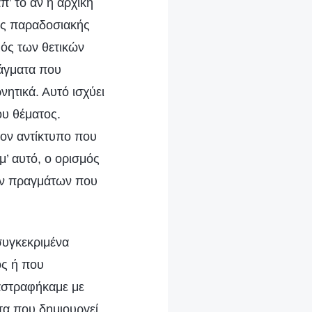
π’ το αν η αρχική
της παραδοσιακής
μός των θετικών
ράγματα που
νητικά. Αυτό ισχύει
ου θέματος.
τον αντίκτυπο που
μ’ αυτό, ο ορισμός
ων πραγμάτων που
λούν, αλλά ότι σου κάνουν ζημιά. Δηλαδή, σύμφωνα με τις αντιλήψεις σου, τα θετικά πράγματα πρέπει να έχουν θετική επίδραση, αλλά εσύ αντί να κερδίσεις κάποιο θετικό όφελος από τα κουνούπια, θεωρείς ότι έχουν αρνητική επίδραση πάνω σου. Στο σημείο αυτό, δεν θα σου ήταν εύκολο να μην τα θεωρήσεις αποκρουστικά ή απεχθή, και αντίθετα να τα αποδεχτείς και να τα διαχειριστείς μάλιστα λογικά. Παρόλο που οι άνθρωποι μπορούν σε επίπεδο δόγματος να αποδεχτούν ότι τα κουνούπια είναι θετικά πράγματα, και μπορούν επίσης να καταφέρουν μετά βίας να τα αντιμετωπίσουν σωστά, όταν αναστατώνονται απ’ αυτά στην αληθινή ζωή, δυσκολεύονται πολύ να τα αντιμετωπίσουν σύμφωνα με τις αρχές. Κάτι τέτοιο απαιτεί να καταλάβουν την αλήθεια, να καταλάβουν τη φύση των πολλών συγκεκριμένων ανθρώπων, γεγονότων και πραγμάτων που εμπίπτουν στις τρεις πτυχές που αφορούν τα θετικά πράγματα —αυτά που «δημιουργεί ο Θεός, που ορίζει ο Θεός ή που βρίσκονται υπό την κυριαρχία του Θεού»— καθώς και τον ρόλο που παίζουν στην ανθρώπινη ζωή και επιβίωση, αλλά και το ποιος ήταν ο αρχικός σκοπός με τον οποίο ο Θεός τα δημιούργησε και τους έδωσε τον τρόπο ζωής τους. Αυτά πρέπει να καταλάβουν οι άνθρωποι. Αν καταλάβουν τον αρχικό σκοπό του Θεού και τη γενική κατεύθυνση των προθέσεών Του, αλλά και τις θεμελιώδεις αρχές, τότε ορισμένα θετικά πράγματα που δεν συνάδουν με τις αντιλήψεις τους, εκτός από το να τα αποφεύγουν, ίσως μπορούν, σε διαφορετικό