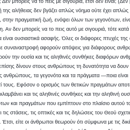
 Δεν μπορείς να το πεις με σιγουριά, έτσι δεν είναι; (Δε
 της αλήθειας δεν βγάζει απλώς νόημα ούτε έχει απλώς 
α, στην πραγματική ζωή, ενόψει όλων των γεγονότων, είν
. Αν δεν μπορείς να το πεις αυτό με σιγουριά, τότε κατά
α είναι ουσιαστικά ασαφής. Όλες οι διάφορες πτυχές τη
υμε συναναστροφή αφορούν απόψεις για διάφορους ανθρ
ρούν την ουσία και τις αληθινές συνθήκες διαφόρων α
 επίσης δίνουν στους ανθρώπους τη δυνατότητα να δουν 
ς ανθρώπους, τα γεγονότα και τα πράγματα —ποια είναι
ί τους. Εφόσον ο ορισμός των θετικών πραγμάτων αποτελ
ριλαμβάνει και τις αληθινές συνθήκες και την αληθινή ο
ων και πραγμάτων που εμπίπτουν στο πλαίσιο αυτού τ
 τις στάσεις, τις οπτικές και τις δηλώσεις του Θεού σχετι
Έτσι, είτε οι άνθρωποι θεωρούν ότι σύμφωνα με τις δικέ