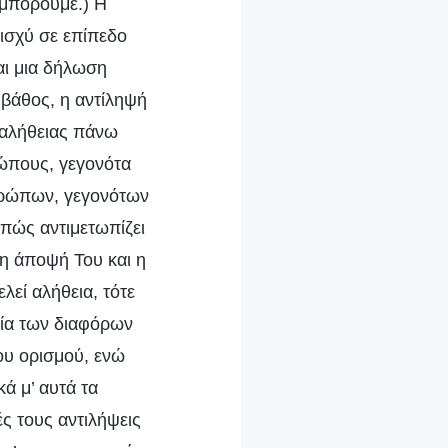
ν μπορούμε.) Η
ισχύ σε επίπεδο
αι μια δήλωση
 βάθος, η αντίληψή
ς αλήθειας πάνω
ώπους, γεγονότα
νθρώπων, γεγονότων
πώς αντιμετωπίζει
 η άποψή Του και η
εί αλήθεια, τότε
υσία των διαφόρων
ου ορισμού, ενώ
κά μ’ αυτά τα
ς τους αντιλήψεις