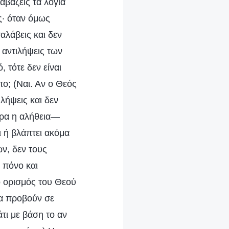
αβάζεις τα λόγια
ής· όταν όμως
αλάβεις και δεν
ς αντιλήψεις των
, τότε δεν είναι
πο; (Ναι. Αν ο Θεός
ιλήψεις και δεν
υρα η αλήθεια—
ι ή βλάπτει ακόμα
ν, δεν τους
 πόνο και
ο ορισμός του Θεού
να προβούν σε
τι με βάση το αν