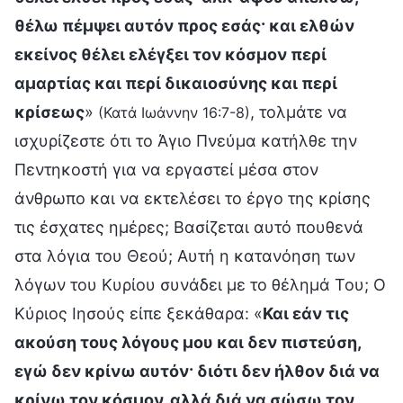
θέλω πέμψει αυτόν προς εσάς· και ελθών
εκείνος θέλει ελέγξει τον κόσμον περί
αμαρτίας και περί δικαιοσύνης και περί
κρίσεως
»
, τολμάτε να
(Κατά Ιωάννην 16:7-8)
ισχυρίζεστε ότι το Άγιο Πνεύμα κατήλθε την
Πεντηκοστή για να εργαστεί μέσα στον
άνθρωπο και να εκτελέσει το έργο της κρίσης
τις έσχατες ημέρες; Βασίζεται αυτό πουθενά
στα λόγια του Θεού; Αυτή η κατανόηση των
λόγων του Κυρίου συνάδει με το θέλημά Του; Ο
Κύριος Ιησούς είπε ξεκάθαρα: «
Και εάν τις
ακούση τους λόγους μου και δεν πιστεύση,
εγώ δεν κρίνω αυτόν· διότι δεν ήλθον διά να
κρίνω τον κόσμον, αλλά διά να σώσω τον