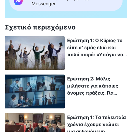
Messenger
Σχετικό περιεχόμενο
Ερώτηση 1: Ο Κύριος το
είπε σ’ εμάς εδώ και
πολύ καιρό: «Υπάγω να
σας ετοιμάσω τόπον· και
αφού υπάγω και σας
ετοιμάσω τόπον, πάλιν
Ερώτηση 2: Μόλις
έρχομαι και θέλω σας
μιλήσατε για κάποιες
παραλάβει προς
άνομες πράξεις. Για
εμαυτόν, διά να είσθε και
ποιες ακριβώς πράξεις
σεις, όπου είμαι εγώ»
μιλάτε όταν λέτε ότι η
(Κατά Ιωάννην 14:2-3).
ανομία αυξάνεται;
Ερώτηση 1: Τα τελευταία
Ο Κύριος Ιησούς έχει ήδη
χρόνια έχουμε νιώσει
εξασφαλίσει μια θέση για
μια αυξανόμενη