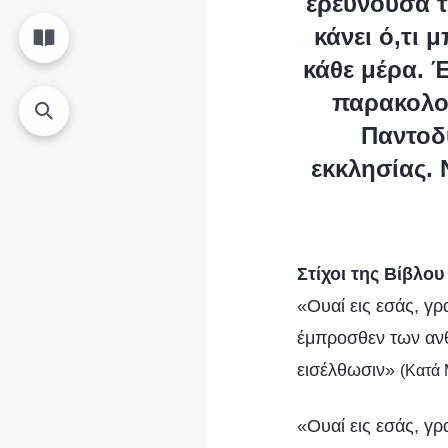
ερευνούσα τ
κάνει ό,τι 
κάθε μέρα. Έ
παρακολου
Παντοδ
εκκλησίας.
Στίχοι της Βίβλο
«Ουαί εις εσάς, γρ
έμπροσθεν των ανθ
εισέλθωσιν»
(Κατά 
«Ουαί εις εσάς, γρ