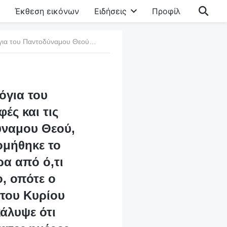
Έκθεση εικόνων
Ειδήσεις
Προφίλ
2. Πρόσφατα, αφότου διάβασα μερικά από τα λόγια του Παντοδύναμου Θεού και άκουσα τις συναναστροφές και τις μαρτυρίες των αδελφών της Εκκλησίας του Παντοδύναμου Θεού, ένιωσα ότι μου δόθηκε μεγάλη παροχή και οικοδομήθηκε το πνεύμα μου. Τώρα καταλαβαίνω πολύ περισσότερα από ό,τι τόσα χρόνια που πέρασα λατρεύοντας τον Κύριο, οπότε ο Παντοδύναμος Θεός πρέπει να είναι η επιστροφή του Κυρίου Ιησού. Αλλά από τότε που ο πάστοράς μου ανακάλυψε ότι ερευνούσα το έργο του Παντοδύναμου Θεού τις έσχατες ημέρες, κάνει ό,τι μπορεί για να με σταματήσει. Με ταλαιπωρεί γι’ αυτό κάθε μέρα. Έχει ζητήσει ακόμη και από την οικογένειά μου να με παρακολουθεί και να μη με αφήνει να διαβάζω τα λόγια του Παντοδύναμου Θεού ούτε να ακούω τα κηρύγματα της εκκλησίας. Νιώθω πολύ πληγωμένος μέσα μου. Πώς θα πρέπει να βιώσω αυτά τα πράγματα;
όγια του
ές και τις
ύναμου Θεού,
ομήθηκε το
α από ό,τι
, οπότε ο
 του Κυρίου
άλυψε ότι