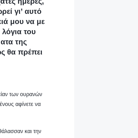
ατες ημέρες,
ρεί γι’ αυτό
ειά μου να με
 λόγια του
ατα της
ς θα πρέπει
ιλείαν των ουρανών
ένους αφίνετε να
 θάλασσαν και την