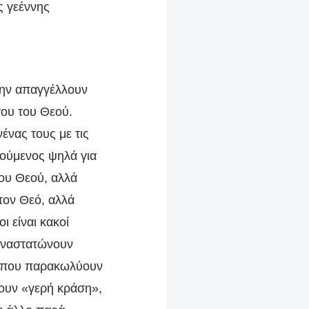
ς γεέννης
την απαγγέλλουν
γου του Θεού.
ένας τους με τις
κούμενος ψηλά για
ου Θεού, αλλά
τον Θεό, αλλά
ι είναι κακοί
 αναστατώνουν
α που παρακωλύουν
ουν «γερή κράση»,