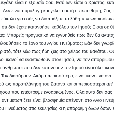
εγάλη είναι η εξουσία Σου, Εσύ δεν είσαι ο Χριστός, εκτ
 Δεν είναι παράλογη και γελοία αυτή η πεποίθηση; Σας ρ
κά εύκολο για εσάς να διαπράξετε τα λάθη των Φαρισαίων 
ότι δεν έχετε κατανοήσει καθόλου τον Ιησού; Είσαι σε θέ
ας; Μπορείς πραγματικά να εγγυηθείς πως δεν θα αντιτα
ολουθήσεις το έργο του Αγίου Πνεύματος; Εάν δεν γνωρί
ριστό, τότε λέω πως ήδη ζεις στο χείλος του θανάτου. Ό
οι ικανοί να εναντιωθούν στον Ιησού, να Τον απορρίψου
 άνθρωποι που δεν κατανοούν τον Ιησού είναι όλοι ικανο
Τον διασύρουν. Ακόμα περισσότερο, είναι ικανοί να αντ
ού ως παραπλάνηση του Σατανά και οι περισσότεροι απ’
Ιησού που επέστρεψε ενσαρκωμένος. Όλα αυτά δεν σας 
 αντιμετωπίζετε είναι βλασφημία απέναντι στο Άγιο Πνε
ου Πνεύματος στις εκκλησίες κι η απόρριψη όλων όσων ε