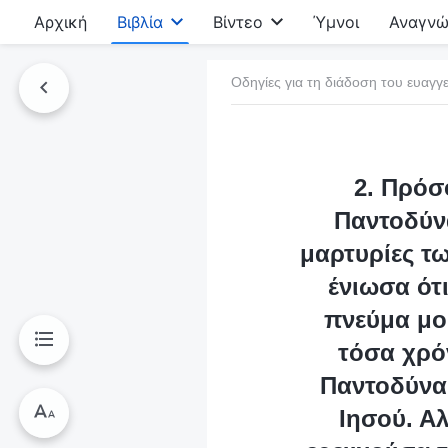
Αρχική
Βιβλία
Βίντεο
Ύμνοι
Αναγνώ
Οδηγίες για τη διάδοση του ευαγγε
τό το βιβλίο
2. Πρόσ
Παντοδύνα
μαρτυρίες τ
ένιωσα ότ
πνεύμα μο
τόσα χρό
Παντοδύναμ
Ιησού. Α