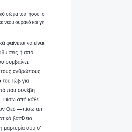
ικό σώμα του Ιησού, ο
 εκ νέου ουρανό και γη
 φαίνεται να είναι
υθμίσεις ή από
υ συμβαίνει,
ό τους ανθρώπους
 του Ιώβ για
υτό που συνέβη
. Πίσω από κάθε
 τον Θεό —πίσω απ’
τικό βασίλειο,
η μαρτυρία σου σ’