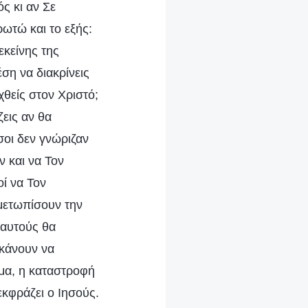
ός κι αν Σε
ωτώ και το εξής:
εκείνης της
ση να διακρίνεις
χθείς στον Χριστό;
ζεις αν θα
σοι δεν γνώριζαν
ν και να Τον
ί να Τον
ιμετωπίσουν την
 αυτούς θα
κάνουν να
ύμα, η καταστροφή
κφράζει ο Ιησούς.