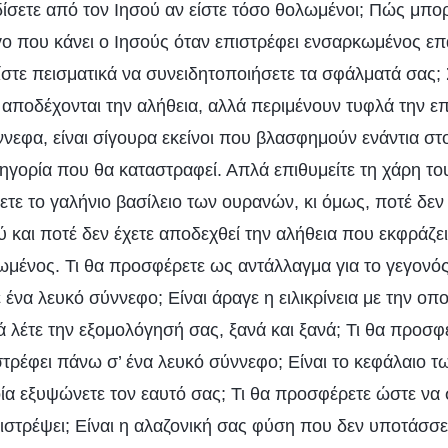
δίσετε από τον Ιησού αν είστε τόσο θολωμένοι; Πώς μπορ
γο που κάνει ο Ιησούς όταν επιστρέφει ενσαρκωμένος ε
ίστε πεισματικά να συνειδητοποιήσετε τα σφάλματά σας; 
αποδέχονται την αλήθεια, αλλά περιμένουν τυφλά την ε
νεφα, είναι σίγουρα εκείνοι που βλασφημούν ενάντια στ
τηγορία που θα καταστραφεί. Απλά επιθυμείτε τη χάρη τ
τε το γαλήνιο βασίλειο των ουρανών, κι όμως, ποτέ δεν
ύ και ποτέ δεν έχετε αποδεχθεί την αλήθεια που εκφράζε
ωμένος. Τι θα προσφέρετε ως αντάλλαγμα για το γεγονό
ένα λευκό σύννεφο; Είναι άραγε η ειλικρίνεια με την ο
ά λέτε την εξομολόγησή σας, ξανά και ξανά; Τι θα προσφ
στρέφει πάνω σ’ ένα λευκό σύννεφο; Είναι το κεφάλαιο 
ία εξυψώνετε τον εαυτό σας; Τι θα προσφέρετε ώστε να 
ιστρέψει; Είναι η αλαζονική σας φύση που δεν υποτάσσε