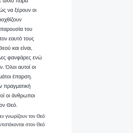
τε άλλο παρά
ώς να ξέρουν οι
ροχθίζουν
 παρουσία του
τον εαυτό τους
εού και είναι,
άλες φανφάρες ενώ
. Όλοι αυτοί οι
εμάτοι έπαρση.
υν πραγματική
τοί οι άνθρωποι
τον Θεό.
δεν γνωρίζουν τον Θεό
ντιστέκονται στον Θεό