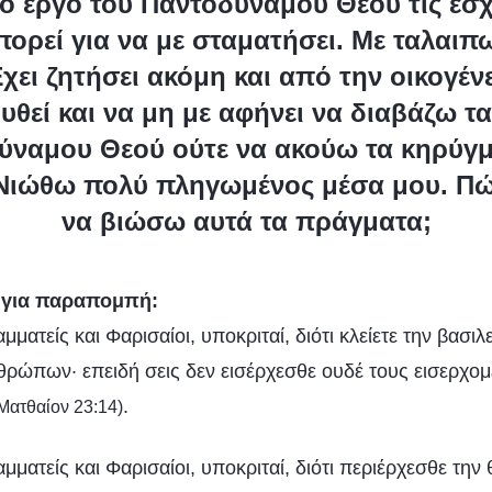
ο έργο του Παντοδύναμου Θεού τις έσχ
μπορεί για να με σταματήσει. Με ταλαιπω
χει ζητήσει ακόμη και από την οικογέν
θεί και να μη με αφήνει να διαβάζω τα
ύναμου Θεού ούτε να ακούω τα κηρύγμ
 Νιώθω πολύ πληγωμένος μέσα μου. Πώ
να βιώσω αυτά τα πράγματα;
υ για παραπομπή:
αμματείς και Φαρισαίοι, υποκριταί, διότι κλείετε την βασ
ρώπων· επειδή σεις δεν εισέρχεσθε ουδέ τους εισερχομ
.
Ματθαίον 23:14)
αμματείς και Φαρισαίοι, υποκριταί, διότι περιέρχεσθε την