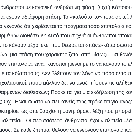
ι άνθρωποι με κανονική ανθρώπινη φύση; (Όχι.) Κάποιοι
οτα, έχουν αδιάφορη στάση. Το «καλούτσικο» τους αρκεί. 
 γεγονός ότι χειρίζονται τα πράγματα τόσο επιπόλαια και
θαρμένων διαθέσεων: Αυτό που συχνά οι άνθρωποι αποκα
, το κάνουν μέχρι εκεί που θεωρείται «πάνω-κάτω σωστό
είναι μια στάση που χαρακτηρίζεται από «ίσως», «πιθανό
ύν επιπόλαια, είναι ικανοποιημένοι με το να κάνουν το ελ
ε τα κόλπα τους. Δεν βλέπουν τον λόγο να πάρουν τα 
σχολαστικοί, πόσο μάλλον δε, να αναζητήσουν τις αλήθεια
φθαρμένων διαθέσεων; Πρόκειται για μια εκδήλωση της κα
Όχι. Είναι σωστό να πει κανείς πως πρόκειται για αλαζ
ακτηρίσει ως απειθαρχία· η μόνη, όμως, λέξη που μπορε
ς: «αλητεία». Οι περισσότεροι άνθρωποι έχουν αλητεία μέ
μούς. Σε κάθε ζήτημα, θέλουν να ενεργούν επιπόλαια κα