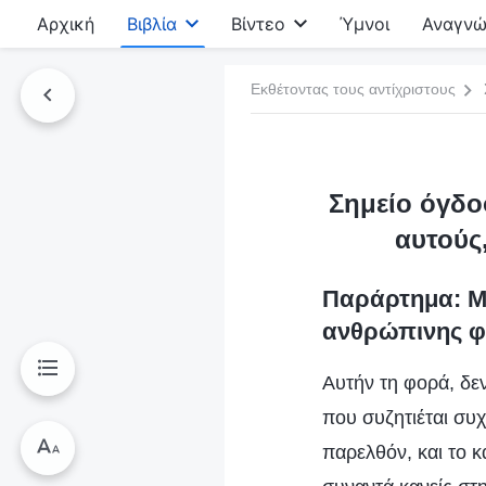
Αρχική
Βιβλία
Βίντεο
Ύμνοι
Αναγνώ
Εκθέτοντας τους αντίχριστους
τό το βιβλίο
Σημείο όγδο
αυτούς
Παράρτημα: Μι
ανθρώπινης 
Αυτήν τη φορά, δε
που συζητιέται συχ
παρελθόν, και το κ