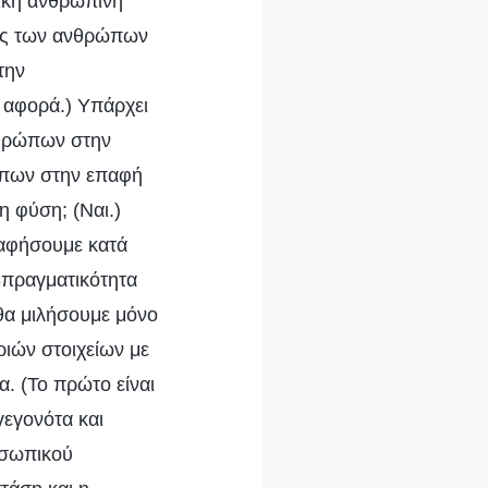
νική ανθρώπινη
άσης των ανθρώπων
την
ν αφορά.) Υπάρχει
νθρώπων στην
ρώπων στην επαφή
η φύση; (Ναι.)
 αφήσουμε κατά
α-πραγματικότητα
 θα μιλήσουμε μόνο
ριών στοιχείων με
α. (Το πρώτο είναι
εγονότα και
οσωπικού