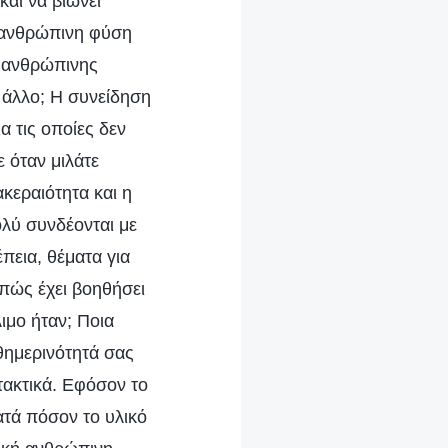
και να βιώνει
 Η ανθρώπινη φύση
ς ανθρώπινης
ι άλλο; Η συνείδηση
α τις οποίες δεν
ε όταν μιλάτε
κεραιότητα και η
ολύ συνδέονται με
πεια, θέματα για
 πώς έχει βοηθήσει
ιμο ήταν; Ποια
θημερινότητά σας
τακτικά. Εφόσον το
ατά πόσον το υλικό