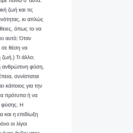
ύμε πάνω σ’ αυτά.
κή ζωή και τις
νότητας, κι απλώς
θειες, όπως το να
ει αυτό; Όταν
ι σε θέση να
 ζωή.) Τι άλλο;
κή ανθρώπινη φύση,
έπεια, συνίσταται
ει κάποιος για την
στα πρότυπα ή να
ς φύσης. Η
α και η επιδίωξη
νο οι λίγοι