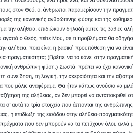
το να τ’ αναλύσουμε, ένα προς ένα, και να συναναστραφο
 τους στον Θεό, οι άνθρωποι παραμερίσουν την πραγματι
ορές της κανονικής ανθρώπινης φύσης και της καθημερι
μα την αλήθεια, επιδιώκουν δηλαδή αυτές τις βαθιές αλή
υ αγαπά ο Θεός, πείτε Μου, σε τι προβλήματα θα οδηγήσ
την αλήθεια, ποια είναι η βασική προϋπόθεση για να είνα
εια-πραγματικότητα; (Πρέπει να το κάνει στην πραγματική
ανονική ανθρώπινη φύση.) Σωστά· πρέπει να έχει κανονι
τη συνείδηση, τη λογική, την ακεραιότητα και την αξιοπρ
εία που μόλις αναφέραμε. Θα ήταν κάπως ανούσιο να μιλά
ναζήτηση της αλήθειας, αν δεν μπορεί να ανταποκριθεί 
τα σ’ αυτά τα τρία στοιχεία που άπτονται της ανθρώπινη
ιας, η επιδίωξη της εισόδου στην αλήθεια-πραγματικότητ
 πράγματα που δεν μπορούν να τα πετύχουν όλοι, αλλά μό