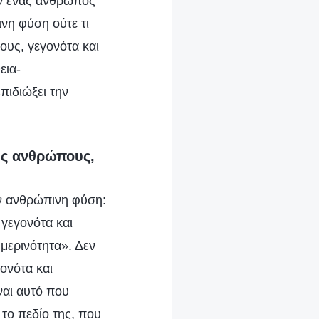
Αν ένας άνθρωπος
ινη φύση ούτε τι
ους, γεγονότα και
εια-
πιδιώξει την
ής ανθρώπους,
ν ανθρώπινη φύση:
γεγονότα και
μερινότητα». Δεν
γονότα και
ναι αυτό που
 το πεδίο της, που