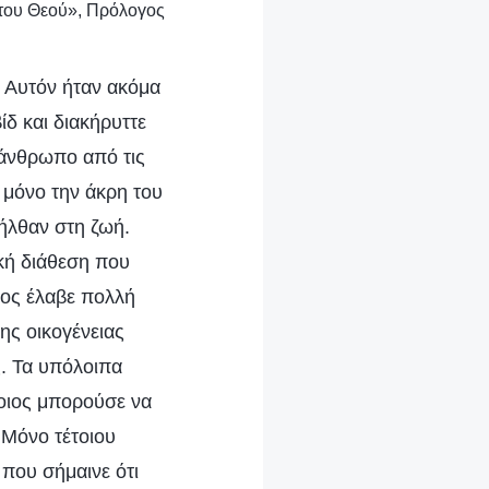
ο του Θεού», Πρόλογος
’ Αυτόν ήταν ακόμα
ίδ και διακήρυττε
άνθρωπο από τις
 μόνο την άκρη του
νήλθαν στη ζωή.
κή διάθεση που
πος έλαβε πολλή
ης οικογένειας
ς. Τα υπόλοιπα
ποιος μπορούσε να
 Μόνο τέτοιου
που σήμαινε ότι