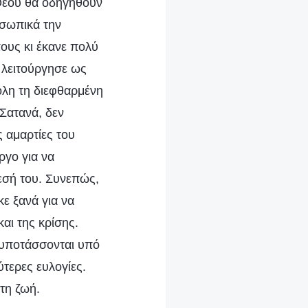
Θεού θα οδηγηθούν
οσωπικά την
υς κι έκανε πολύ
 λειτούργησε ως
λη τη διεφθαρμένη
Σατανά, δεν
ς αμαρτίες του
ργο για να
εσή του. Συνεπώς,
ε ξανά για να
αι της κρίσης.
 υποτάσσονται υπό
τερες ευλογίες.
τη ζωή.