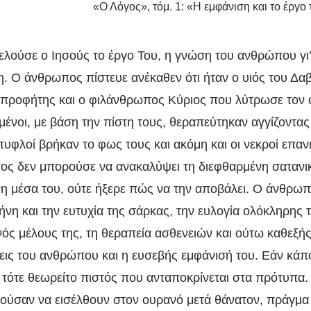
«Ο Λόγος», τόμ. 1: «Η εμφάνιση και το έργ
τελούσε ο Ιησούς το έργο Του, η γνώση του ανθρώπου γι
. Ο άνθρωπος πίστευε ανέκαθεν ότι ήταν ο υιός του Δαβ
 προφήτης και ο φιλάνθρωπος Κύριος που λύτρωσε τον 
μένοι, με βάση την πίστη τους, θεραπεύτηκαν αγγίζοντας
τυφλοί βρήκαν το φως τους και ακόμη και οι νεκροί επα
ς δεν μπορούσε να ανακαλύψει τη διεφθαρμένη σατανι
νη μέσα του, ούτε ήξερε πώς να την αποβάλει. Ο άνθρω
νη και την ευτυχία της σάρκας, την ευλογία ολόκληρης τ
νός μέλους της, τη θεραπεία ασθενειών και ούτω καθεξή
ξεις του ανθρώπου και η ευσεβής εμφάνισή του. Εάν κά
, τότε θεωρείτο πιστός που ανταποκρίνεται στα πρότυπα.
ρούσαν να εισέλθουν στον ουρανό μετά θάνατον, πράγμα 