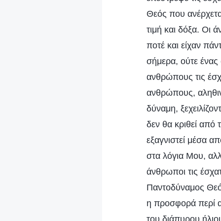
Θεός που ανέρχετα
τιμή και δόξα. Οι 
ποτέ και είχαν πάν
σήμερα, ούτε ένας 
ανθρώπους τις έσχ
ανθρώπους, αληθιν
δύναμη, ξεχειλίζο
δεν θα κριθεί από
εξαγνιστεί μέσα απ
στα λόγια Μου, αλλ
άνθρωποι τις έσχατ
Παντοδύναμος Θεός
η προσφορά περί αμ
του διάπυρου ήλιο