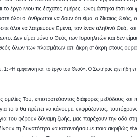
αι το έργο Μου τις έσχατες ημέρες. Ονομάστηκα έτσι και
στε όλοι οι άνθρωποι να δουν ότι είμαι ο δίκαιος Θεός, 
στε όλοι να λατρεύουν Εμένα, τον έναν αληθινό Θεό, και
πο: Δεν είμαι μόνο ο Θεός των Ισραηλιτών και δεν είμα
 Θεός όλων των πλασμάτων απ’ άκρη σ’ άκρη στους ουραν
. 1: «Η εμφάνιση και το έργο του Θεού», Ο Σωτήρας έχει ήδη ε
ις ομιλίες Του, επιστρατεύοντας διάφορες μεθόδους και π
για το τι θα πρέπει να κάνουμε, εκφράζοντας, ταυτόχρον
όγια Του φέρουν δύναμη ζωής, μας παρέχουν την οδό στη
δίνουν τη δυνατότητα να κατανοήσουμε ποια ακριβώς είνα