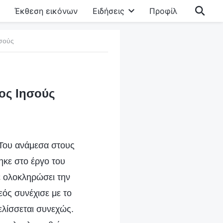
Έκθεση εικόνων
Ειδήσεις
Προφίλ
ησούς
ος Ιησούς
 Του ανάμεσα στους
κε στο έργο του
ε ολοκληρώσει την
ός συνέχισε με το
ελίσσεται συνεχώς.