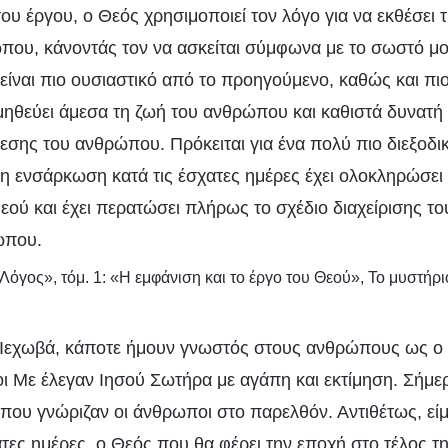
του έργου, ο Θεός χρησιμοποιεί τον λόγο για να εκθέσει
που, κάνοντάς τον να ασκείται σύμφωνα με το σωστό μο
είναι πιο ουσιαστικό από το προηγούμενο, καθώς και πιο
ηθεύει άμεσα τη ζωή του ανθρώπου και καθιστά δυνατή
εσης του ανθρώπου. Πρόκειται για ένα πολύ πιο διεξοδικ
η ενσάρκωση κατά τις έσχατες ημέρες έχει ολοκληρώσει 
ού και έχει περατώσει πλήρως το σχέδιο διαχείρισης το
ώπου.
Λόγος», τόμ. 1: «Η εμφάνιση και το έργο του Θεού», Το μυστήρ
 Ιεχωβά, κάποτε ήμουν γνωστός στους ανθρώπους ως ο 
ι Με έλεγαν Ιησού Σωτήρα με αγάπη και εκτίμηση. Σήμερα
 που γνώριζαν οι άνθρωποι στο παρελθόν. Αντιθέτως, εί
τες ημέρες, ο Θεός που θα φέρει την εποχή στο τέλος της·