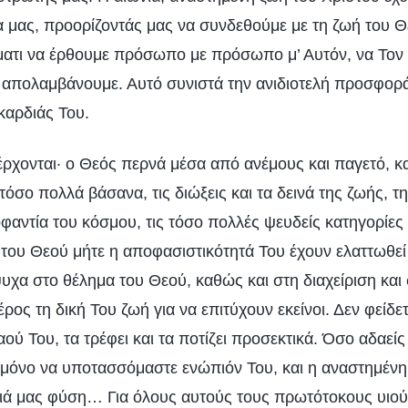
 μας, προορίζοντάς μας να συνδεθούμε με τη ζωή του Θ
τι να έρθουμε πρόσωπο με πρόσωπο μ’ Αυτόν, να Τον 
ν απολαμβάνουμε. Αυτό συνιστά την ανιδιοτελή προσφορ
 καρδιάς Του.
έρχονται· ο Θεός περνά μέσα από ανέμους και παγετό, κα
τόσο πολλά βάσανα, τις διώξεις και τα δεινά της ζωής, τ
φαντία του κόσμου, τις τόσο πολλές ψευδείς κατηγορίες 
 του Θεού μήτε η αποφασιστικότητά Του έχουν ελαττωθεί
χα στο θέλημα του Θεού, καθώς και στη διαχείριση και 
έρος τη δική Του ζωή για να επιτύχουν εκείνοι. Δεν φείδ
αού Του, τα τρέφει και τα ποτίζει προσεκτικά. Όσο αδαείς
ι μόνο να υποτασσόμαστε ενώπιόν Του, και η αναστημένη
λιά μας φύση… Για όλους αυτούς τους πρωτότοκους υιού