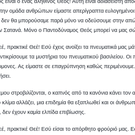
είναι ο ένας αληθινός Θεός! Αυτή είναι αδιάσειστη από
 την ομάδα ανθρώπων είμαστε απερίγραπτα ευλογημένοι!
, δεν θα μπορούσαμε παρά μόνο να οδεύσουμε στην απώ
ν Σατανά. Μόνο ο Παντοδύναμος Θεός μπορεί να μας σώ
, πρακτικέ Θεέ! Εσύ έχεις ανοίξει τα πνευματικά μας μάτ
ντικρίσουμε τα μυστήρια του πνευματικού βασιλείου. Οι 
τέρμονες. Ας είμαστε σε επαγρύπνηση καθώς περιμένουμε
ήσει.
μου στροβιλίζονται, ο καπνός από τα κανόνια κάνει τον 
το κλίμα αλλάζει, μια επιδημία θα εξαπλωθεί και οι άνθρ
 δεν έχουν καμία ελπίδα επιβίωσης.
έ, πρακτικέ Θεέ! Εσύ είσαι το απόρθητο φρούριό μας. Εσ