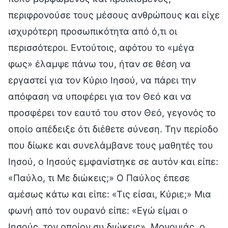
περιφρονούσε τους μέσους ανθρώπους και είχε
ισχυρότερη προσωπικότητα από ό,τι οι
περισσότεροι. Εντούτοις, αφότου το «μέγα
φως» έλαμψε πάνω του, ήταν σε θέση να
εργαστεί για τον Κύριο Ιησού, να πάρει την
απόφαση να υποφέρει για τον Θεό και να
προσφέρει τον εαυτό του στον Θεό, γεγονός το
οποίο απέδειξε ότι διέθετε σύνεση. Την περίοδο
που δίωκε και συνελάμβανε τους μαθητές του
Ιησού, ο Ιησούς εμφανίστηκε σε αυτόν και είπε:
«Παύλο, τι Με διώκεις;» Ο Παύλος έπεσε
αμέσως κάτω και είπε: «Τις είσαι, Κύριε;» Μια
φωνή από τον ουρανό είπε: «Εγώ είμαι ο
Ιησούς, τον οποίον συ διώκεις». Μονομιάς, ο