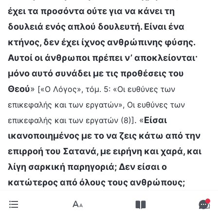
έχει τα προσόντα ούτε για να κάνει τη
δουλειά ενός απλού δουλευτή. Είναι ένα
κτήνος, δεν έχει ίχνος ανθρώπινης φύσης.
Αυτοί οι άνθρωποι πρέπει ν’ αποκλείονται·
μόνο αυτό συνάδει με τις προθέσεις του
Θεού
»
[«Ο Λόγος», τόμ. 5: «Οι ευθύνες των
επικεφαλής και των εργατών», Οι ευθύνες των
. «
Είσαι
επικεφαλής και των εργατών (8)]
ικανοποιημένος με το να ζεις κάτω από την
επιρροή του Σατανά, με ειρήνη και χαρά, και
λίγη σαρκική παρηγοριά; Δεν είσαι ο
κατώτερος από όλους τους ανθρώπους;
Κανείς δεν είναι πιο ανόητος από εκείνους
που έχουν δει τη σωτηρία, αλλά δεν