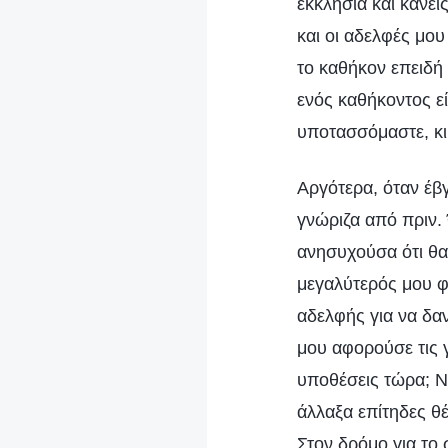
εκκλησία και κάνει
και οι αδελφές μου
το καθήκον επειδή
ενός καθήκοντος ε
υποτασσόμαστε, κ
Αργότερα, όταν έβ
γνώριζα από πριν.
ανησυχούσα ότι θα
μεγαλύτερός μου φό
αδελφής για να δαν
μου αφορούσε τις γ
υποθέσεις τώρα; Νό
άλλαξα επίτηδες θ
Στον δρόμο για το