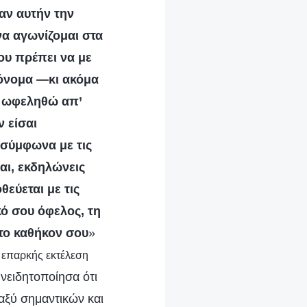
αν αυτήν την
να αγωνίζομαι στα
ου πρέπει να με
 όνομα —κι ακόμα
α ωφεληθώ απ’
ν είσαι
 σύμφωνα με τις
αι, εκδηλώνεις
θεύεται με τις
κό σου όφελος, τη
το καθήκον σου
»
η επαρκής εκτέλεση
νειδητοποίησα ότι
αξύ σημαντικών και