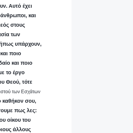
ν. Αυτό έχει
άνθρωποι, και
Θεός στους
ασία των
Μήπως υπάρχουν,
και ποιο
δαίο και ποιο
με το έργο
ου Θεού, τότε
Χριστού των Εσχάτων
ο καθήκον σου,
σουμε πως λες:
ου οίκου του
οιους άλλους