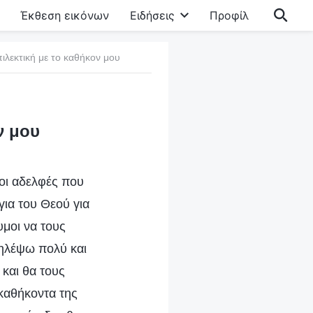
Έκθεση εικόνων
Ειδήσεις
Προφίλ
πιλεκτική με το καθήκον μου
ν μου
 οι αδελφές που
ια του Θεού για
υμοι να τους
ζηλέψω πολύ και
και θα τους
 καθήκοντα της