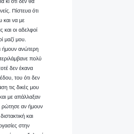
 κι ότι δεν θα
είς. Πίστευα ότι
 και να με
 και οι αδελφοί
ί μαζί μου.
τι ήμουν ανώτερη
 περιλάμβανε πολύ
οτέ δεν έκανα
δου, του ότι δεν
ση τις δικές μου
και με απάλλαξαν
ε ρώτησε αν ήμουν
διστακτική και
ργασίες στην