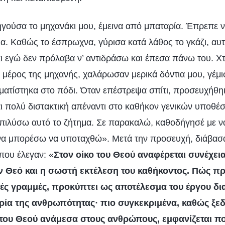
γούσα το μηχανάκι μου, έμεινα από μπαταρία. Έπρεπε
ια. Καθώς το έσπρωχνα, γύρισα κατά λάθος το γκάζι, αυ
ι εγώ δεν πρόλαβα ν’ αντιδράσω και έπεσα πάνω του. Χ
 μέρος της μηχανής, χαλάρωσαν μερικά δόντια μου, γέ
ατίστηκα στο πόδι. Όταν επέστρεψα σπίτι, προσευχήθη
μαι πολύ διστακτική απέναντι στο καθήκον γενικών υποθέ
επιλύσω αυτό το ζήτημα. Σε παρακαλώ, καθοδήγησέ με 
να μπορέσω να υποταχθώ». Μετά την προσευχή, διάβασ
που έλεγαν: «
Στον οίκο του Θεού αναφέρεται συνέχει
 Θεό και η σωστή εκτέλεση του καθήκοντος. Πώς πρ
κές γραμμές, προκύπτει ως αποτέλεσμα του έργου δι
ρία της ανθρωπότητας· πιο συγκεκριμένα, καθώς ξεδ
 του Θεού ανάμεσα στους ανθρώπους, εμφανίζεται πο