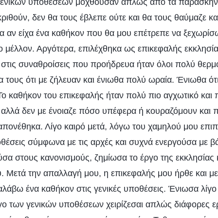
 γενικών υποθέσεων μοχθούσαν απλώς από τα παρασκήνια
ιθούν, δεν θα τους έβλεπε ούτε και θα τους θαύμαζε καν
α αν είχα ένα καθήκον που θα μου επέτρεπε να ξεχωρίσω
ο μέλλον. Αργότερα, επιλέχθηκα ως επικεφαλής εκκλησίας
 στις συναθροίσεις που προήδρευα ήταν όλοι πολύ θερμο
 τους ότι με ζήλευαν και ένιωθα πολύ ωραία. Ένιωθα ό
Το καθήκον του επικεφαλής ήταν πολύ πιο αγχωτικό και
 αλλά δεν με ένοιαζε πόσο υπέφερα ή κουραζόμουν και π
απονέθηκα. Λίγο καιρό μετά, λόγω του χαμηλού μου επιπέ
οθέσεις σύμφωνα με τις αρχές και συχνά ενεργούσα με βά
ύσα στους κανονισμούς, ζημίωσα το έργο της εκκλησίας 
υ. Μετά την απαλλαγή μου, η επικεφαλής μου ήρθε και μ
αλάβω ένα καθήκον στις γενικές υποθέσεις. Ένιωσα λίγο 
γο των γενικών υποθέσεων χειρίζεσαι απλώς διάφορες ε