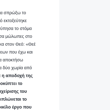
 να σπρώξω το
τό εκτοξεύτηκε
τύπησα το στόμα
μισα μώλωπες στο
κα στον Θεό: «Θεέ
σεων που έχω και
να αποκτήσω
α δύο χωρία από
α η αποδοχή της
οκύπτει το
αχείρισης του
ιπλώνεται το
ικίλο έργο που