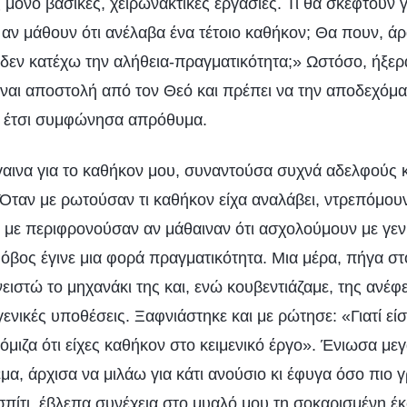
ς μόνο βασικές, χειρωνακτικές εργασίες. Τι θα σκεφτούν γ
 αν μάθουν ότι ανέλαβα ένα τέτοιο καθήκον; Θα πουν, άρ
 δεν κατέχω την αλήθεια-πραγματικότητα;» Ωστόσο, ήξερ
ίναι αποστολή από τον Θεό και πρέπει να την αποδεχόμα
ι έτσι συμφώνησα απρόθυμα.
γαινα για το καθήκον μου, συναντούσα συχνά αδελφούς 
 Όταν με ρωτούσαν τι καθήκον είχα αναλάβει, ντρεπόμουν
 με περιφρονούσαν αν μάθαιναν ότι ασχολούμουν με γεν
βος έγινε μια φορά πραγματικότητα. Μια μέρα, πήγα στο
ειστώ το μηχανάκι της και, ενώ κουβεντιάζαμε, της ανέφ
ενικές υποθέσεις. Ξαφνιάστηκε και με ρώτησε: «Γιατί είσα
μιζα ότι είχες καθήκον στο κειμενικό έργο». Ένιωσα με
έμα, άρχισα να μιλάω για κάτι ανούσιο κι έφυγα όσο πιο
 σπίτι, έβλεπα συνέχεια στο μυαλό μου τη σοκαρισμένη έ