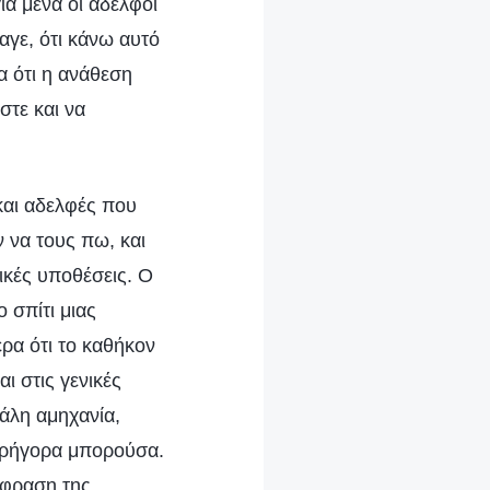
ια μένα οι αδελφοί
αγε, ότι κάνω αυτό
α ότι η ανάθεση
στε και να
και αδελφές που
 να τους πω, και
ικές υποθέσεις. Ο
 σπίτι μιας
ερα ότι το καθήκον
ι στις γενικές
γάλη αμηχανία,
 γρήγορα μπορούσα.
κφραση της