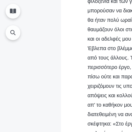
φιλοξενία και των
μπορούσαν να διακρ
θα ήταν πολύ ωραί
θαυμάζουν όλοι στ
και οι αδελφές μου
Έβλεπα στο βλέμμα
από τους άλλους. 
περισσότερο έργο,
πίσω ούτε και παρ
χειριζόμουν τις υπ
απόψεις και κολλο
απ’ το καθήκον μο
διατεθειμένη να αν
σκέφτηκα: «Στο έρ