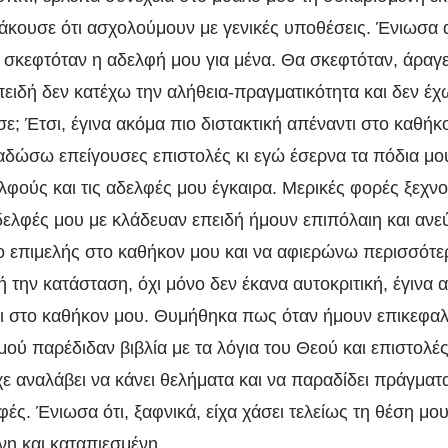
άκουσε ότι ασχολούμουν με γενικές υποθέσεις. Ένιωσα α
 σκεφτόταν η αδελφή μου για μένα. Θα σκεφτόταν, άραγε
πειδή δεν κατέχω την αλήθεια-πραγματικότητα και δεν έχ
; Έτσι, έγινα ακόμα πιο διστακτική απέναντι στο καθήκ
αδώσω επείγουσες επιστολές κι εγώ έσερνα τα πόδια μου 
λφούς και τις αδελφές μου έγκαιρα. Μερικές φορές ξεχν
αδελφές μου με κλάδευαν επειδή ήμουν επιπόλαιη και ανε
ιο επιμελής στο καθήκον μου και να αφιερώνω περισσότε
 την κατάσταση, όχι μόνο δεν έκανα αυτοκριτική, έγινα 
τι στο καθήκον μου. Θυμήθηκα πως όταν ήμουν επικεφαλή
μού παρέδιδαν βιβλία με τα λόγια του Θεού και επιστολέ
χε αναλάβει να κάνει θελήματα και να παραδίδει πράγματ
ές. Ένιωσα ότι, ξαφνικά, είχα χάσει τελείως τη θέση μου
νη και καταπιεσμένη.