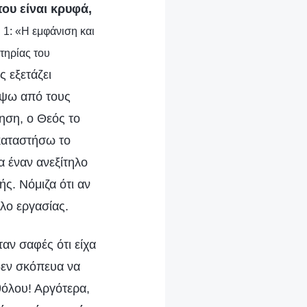
που είναι κρυφά,
 1: «Η εμφάνιση και
τηρίας του
 εξετάζει
ύψω από τους
ηση, ο Θεός το
καταστήσω το
α έναν ανεξίτηλο
ς. Νόμιζα ότι αν
λλο εργασίας.
αν σαφές ότι είχα
δεν σκόπευα να
θόλου! Αργότερα,