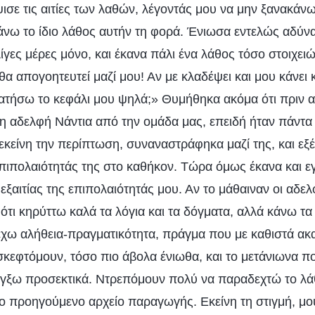
ισε τις αιτίες των λαθών, λέγοντάς μου να μην ξανακάνω
άνω το ίδιο λάθος αυτήν τη φορά. Ένιωσα εντελώς αδύνα
ίγες μέρες μόνο, και έκανα πάλι ένα λάθος τόσο στοιχειώ
α απογοητευτεί μαζί μου! Αν με κλαδέψει και μου κάνει 
τήσω το κεφάλι μου ψηλά;» Θυμήθηκα ακόμα ότι πριν α
 η αδελφή Νάντια από την ομάδα μας, επειδή ήταν πάντα
εκείνη την περίπτωση, συναναστράφηκα μαζί της, και εξ
 επιπολαιότητάς της στο καθήκον. Τώρα όμως έκανα και ε
εξαιτίας της επιπολαιότητάς μου. Αν το μάθαιναν οι αδελφ
ότι κηρύττω καλά τα λόγια και τα δόγματα, αλλά κάνω τ
 έχω αλήθεια-πραγματικότητα, πράγμα που με καθιστά ακ
σκεφτόμουν, τόσο πιο άβολα ένιωθα, και το μετάνιωνα πο
λέγξω προσεκτικά. Ντρεπόμουν πολύ να παραδεχτώ το λά
 το προηγούμενο αρχείο παραγωγής. Εκείνη τη στιγμή, μ