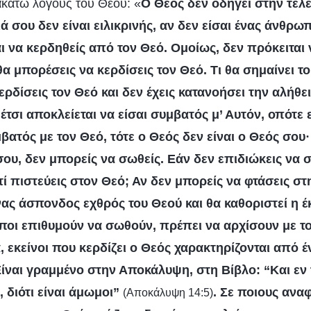
κάτω λόγους του Θεού: «
Ο Θεός δεν οδηγεί στην τελ
ιά σου δεν είναι ειλικρινής, αν δεν είσαι ένας άνθρωπ
ι να κερδηθείς από τον Θεό. Ομοίως, δεν πρόκειται 
θα μπορέσεις να κερδίσεις τον Θεό. Τι θα σημαίνει τ
ερδίσεις τον Θεό και δεν έχεις κατανοήσει την αλήθει
 έτσι αποκλείεται να είσαι συμβατός μ’ Αυτόν, οπότε 
βατός με τον Θεό, τότε ο Θεός δεν είναι ο Θεός σου·
σου, δεν μπορείς να σωθείς. Εάν δεν επιδιώκεις να 
τί πιστεύεις στον Θεό; Αν δεν μπορείς να φτάσεις στ
ένας άσπονδος εχθρός του Θεού και θα καθοριστεί η έ
ποι επιθυμούν να σωθούν, πρέπει να αρχίσουν με το
κά, εκείνοι που κερδίζει ο Θεός χαρακτηρίζονται από 
 Είναι γραμμένο στην Αποκάλυψη, στη Βίβλο: “Και εν
 διότι είναι άμωμοι”
. Σε ποιους ανα
(Αποκάλυψη 14:5)