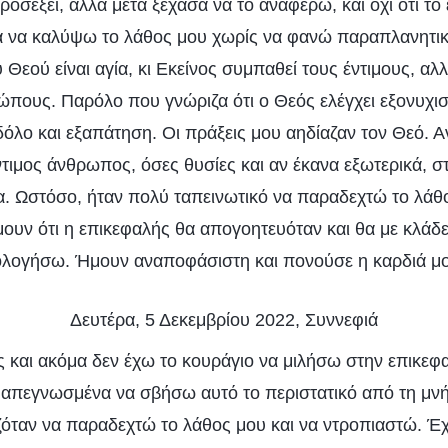
προσέξει, αλλά μετά ξέχασα να το αναφέρω, και όχι ότι το
α να καλύψω το λάθος μου χωρίς να φανώ παραπλανητικ
 Θεού είναι αγία, κι Εκείνος συμπαθεί τους έντιμους, αλ
πους. Παρόλο που γνώριζα ότι ο Θεός ελέγχει εξονυχιστ
δόλο και εξαπάτηση. Οι πράξεις μου αηδίαζαν τον Θεό. 
ντιμος άνθρωπος, όσες θυσίες και αν έκανα εξωτερικά, σ
α. Ωστόσο, ήταν πολύ ταπεινωτικό να παραδεχτώ το λάθ
ουν ότι η επικεφαλής θα απογοητευόταν και θα με κλάδευ
ολογήσω. Ήμουν αναποφάσιστη και πονούσε η καρδιά μ
Δευτέρα, 5 Δεκεμβρίου 2022, Συννεφιά
 και ακόμα δεν έχω το κουράγιο να μιλήσω στην επικεφαλ
 απεγνωσμένα να σβήσω αυτό το περιστατικό από τη μνή
αζόταν να παραδεχτώ το λάθος μου και να ντροπιαστώ. Έχ