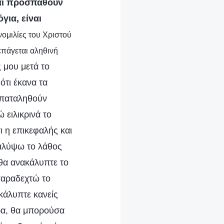
και προσπαθούν
για, είναι
νομιλίες του Χριστού
πάγεται αληθινή
ς μου μετά το
ότι έκανα τα
 σπαταληθούν
 ειλικρινά το
 η επικεφαλής και
καλύψω το λάθος
 θα ανακάλυπτε το
παραδεχτώ το
κάλυπτε κανείς
ερα, θα μπορούσα