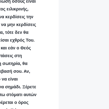
είωση όσους είναι
ος ειλικρινής,
να κερδίσεις την
ο να μην κερδίσεις
α, τότε δεν θα
είσαι εχθρός Του.
 και εάν ο Θεός
στάσεις στη
η σωτηρία, θα
κβασή σου. Αν,
 να είναι
ένα σημάδι. Ξέρετε
 τω στόματι αυτών
φέρεται ο όρος