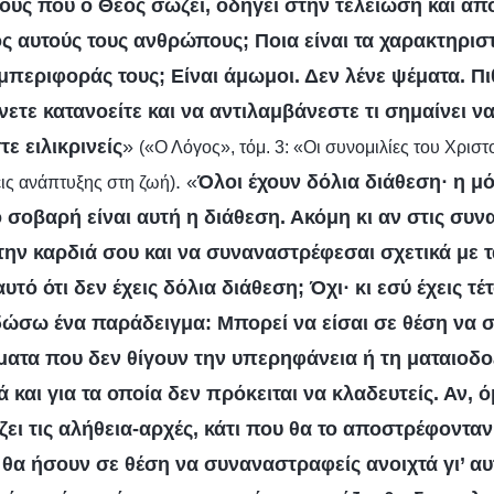
νους που ο Θεός σώζει, οδηγεί στην τελείωση και απ
ς αυτούς τους ανθρώπους; Ποια είναι τα χαρακτηριστι
μπεριφοράς τους; Είναι άμωμοι. Δεν λένε ψέματα. Πι
ετε κατανοείτε και να αντιλαμβάνεστε τι σημαίνει ν
τε ειλικρινείς
»
(«Ο Λόγος», τόμ. 3: «Οι συνομιλίες του Χρι
. «
Όλοι έχουν δόλια διάθεση· η μ
εις ανάπτυξης στη ζωή)
 σοβαρή είναι αυτή η διάθεση. Ακόμη κι αν στις συνα
 την καρδιά σου και να συναναστρέφεσαι σχετικά με
υτό ότι δεν έχεις δόλια διάθεση; Όχι· κι εσύ έχεις τέτ
δώσω ένα παράδειγμα: Μπορεί να είσαι σε θέση να 
ματα που δεν θίγουν την υπερηφάνεια ή τη ματαιοδο
ά και για τα οποία δεν πρόκειται να κλαδευτείς. Αν, ό
ει τις αλήθεια-αρχές, κάτι που θα το αποστρέφονταν 
 θα ήσουν σε θέση να συναναστραφείς ανοιχτά γι’ αυ