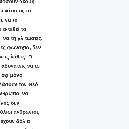
λευόσουν ακόμη
Αν κάποιος το
ς να το
 εκτεθεί το
 να τη γλιτώσεις.
λες φωναχτά, δεν
νεις λάθος! Ο
 αδυνατείς να το
 όχι μόνο
ελάσουν τον Θεό
άνθρωποι να
ίνος δεν
όλιοι άνθρωποι,
 έχουν δόλια