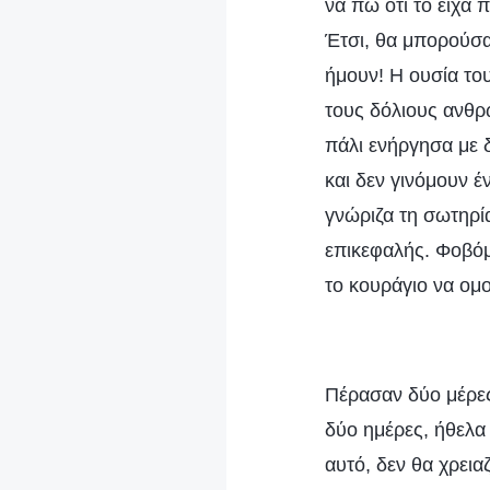
να πω ότι το είχα 
Έτσι, θα μπορούσ
ήμουν! Η ουσία του
τους δόλιους ανθρώ
πάλι ενήργησα με 
και δεν γινόμουν έ
γνώριζα τη σωτηρί
επικεφαλής. Φοβόμ
το κουράγιο να ομ
Πέρασαν δύο μέρες
δύο ημέρες, ήθελα
αυτό, δεν θα χρει