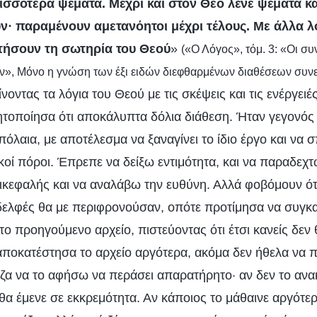
ισσότερα ψέματα. Μέχρι και στον Θεό λένε ψέματα 
ν· παραμένουν αμετανόητοι μέχρι τέλους. Με άλλα λό
τήσουν τη σωτηρία του Θεού
»
(«Ο Λόγος», τόμ. 3: «Οι συ
, Μόνο η γνώση των έξι ειδών διεφθαρμένων διαθέσεων συνε
ίνοντας τα λόγια του Θεού με τις σκέψεις και τις ενέργειέ
ητοποίησα ότι αποκάλυπτα δόλια διάθεση. Ήταν γεγονός 
όλαια, με αποτέλεσμα να ξαναγίνει το ίδιο έργο και να
κοί πόροι. Έπρεπε να δείξω εντιμότητα, και να παραδεχτώ
ικεφαλής και να αναλάβω την ευθύνη. Αλλά φοβόμουν ότι
 αδελφές θα με περιφρονούσαν, οπότε προτίμησα να συγ
ο προηγούμενο αρχείο, πιστεύοντας ότι έτσι κανείς δεν
αποκατέστησα το αρχείο αργότερα, ακόμα δεν ήθελα να 
ιζα να το αφήσω να περάσει απαρατήρητο· αν δεν το ανα
 θα έμενε σε εκκρεμότητα. Αν κάποιος το μάθαινε αργότ