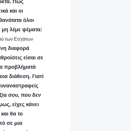
οκτά. Πώς
κά και οι
θανότατα όλοι
α μη λέμε ψέματα:
στού των Εσχάτων
όνη διαφορά
θροίσεις είσαι σε
 τα προβλήματά
οια διάθεση. Γιατί
συναναστραφείς
ξία σου, που δεν
μως, είχες κάνει
και θα το
τό σε μια