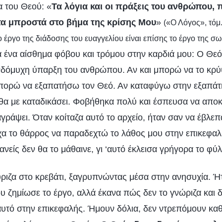
α του Θεού: «
Τα λόγια και οι πράξεις του ανθρώπου, 
α μπροστά στο βήμα της κρίσης Μου
»
(«Ο Λόγος», τόμ.
ο έργο της διάδοσης του ευαγγελίου είναι επίσης το έργο της σω
 ένα αίσθημα φόβου και τρόμου στην καρδιά μου: Ο Θεός
ενδόμυχη ύπαρξη του ανθρώπου. Αν και μπορώ να το κρ
πορώ να εξαπατήσω τον Θεό. Αν καταφύγω στην εξαπάτ
 θα με καταδικάσει. Φοβήθηκα πολύ και έσπευσα να απο
αγράψει. Όταν κοίταζα αυτό το αρχείο, ήταν σαν να έβλεπ
ίχα το θάρρος να παραδεχτώ το λάθος μου στην επικεφαλή
κανείς δεν θα το μάθαινε, γι ‘αυτό έκλεισα γρήγορα το φύ
ύριζα στο κρεβάτι, ξαγρυπνώντας μέσα στην ανησυχία. Ήτ
ου ζημίωσε το έργο, αλλά έκανα πώς δεν το γνώριζα και 
υτό στην επικεφαλής. Ήμουν δόλια, δεν ντρεπόμουν κα