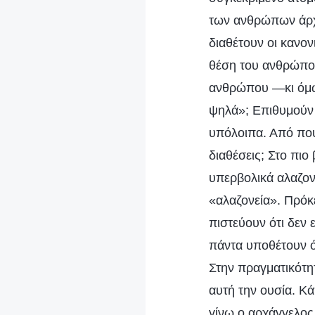
των ανθρώπων άρχισ
διαθέτουν οι κανο
θέση του ανθρώπου,
ανθρώπου —κι όμως
ψηλά»; Επιθυμούν 
υπόλοιπα. Από πού
διαθέσεις; Στο πιο
υπερβολικά αλαζον
«αλαζονεία». Πρόκε
πιστεύουν ότι δεν 
πάντα υποθέτουν ότ
Στην πραγματικότητ
αυτή την ουσία. Κά
γίνω ο αρχάγγελος