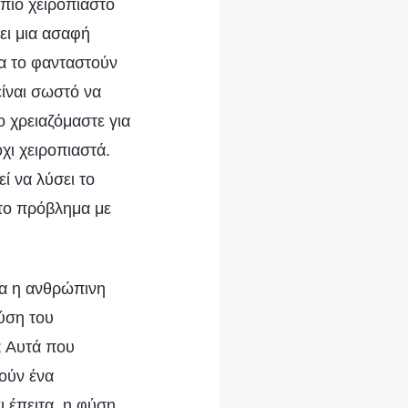
 πιο χειροπιαστό
χει μια ασαφή
να το φανταστούν
είναι σωστό να
ο χρειαζόμαστε για
χι χειροπιαστά.
ί να λύσει το
το πρόβλημα με
τα η ανθρώπινη
ύση του
; Αυτά που
ούν ένα
ι έπειτα, η φύση