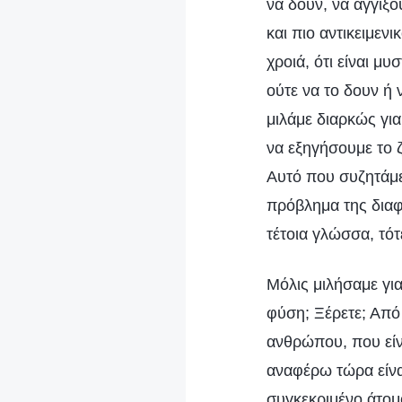
να δουν, να αγγίξο
και πιο αντικειμεν
χροιά, ότι είναι μ
ούτε να το δουν ή 
μιλάμε διαρκώς για
να εξηγήσουμε το ζ
Αυτό που συζητάμε 
πρόβλημα της δια
τέτοια γλώσσα, τό
Μόλις μιλήσαμε για
φύση; Ξέρετε; Από
ανθρώπου, που είνα
αναφέρω τώρα είνα
συγκεκριμένο άτομ