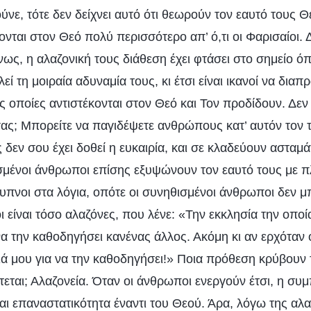
ύνε, τότε δεν δείχνει αυτό ότι θεωρούν τον εαυτό τους Θε
νται στον Θεό πολύ περισσότερο απ’ ό,τι οι Φαρισαίοι. Δ
νως, η αλαζονική τους διάθεση έχει φτάσει στο σημείο ό
εί τη μοιραία αδυναμία τους, κι έτσι είναι ικανοί να δια
ις οποίες αντιστέκονται στον Θεό και Τον προδίδουν. Δεν
ας; Μπορείτε να παγιδέψετε ανθρώπους κατ’ αυτόν τον 
εν σου έχει δοθεί η ευκαιρία, και σε κλαδεύουν ασταμά
σμένοι άνθρωποι επίσης εξυψώνουν τον εαυτό τους με π
ξυπνοι στα λόγια, οπότε οι συνηθισμένοι άνθρωποι δεν μ
ι είναι τόσο αλαζόνες, που λένε: «Την εκκλησία την οπ
α την καθοδηγήσει κανένας άλλος. Ακόμη κι αν ερχόταν 
ιά μου για να την καθοδηγήσει!» Ποια πρόθεση κρύβουν τ
εται; Αλαζονεία. Όταν οι άνθρωποι ενεργούν έτσι, η συ
και επαναστατικότητα έναντι του Θεού. Άρα, λόγω της αλ