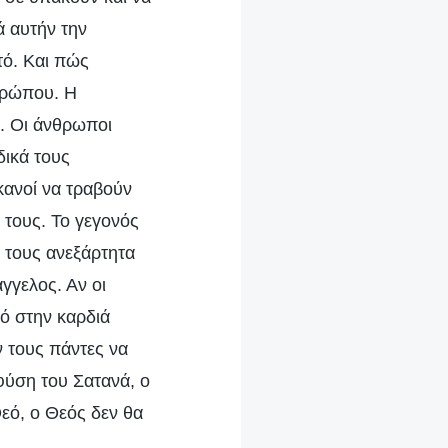
ά αυτήν την
τό. Και πώς
θρώπου. Η
ό. Οι άνθρωποι
δικά τους
ικανοί να τραβούν
 τους. Το γεγονός
ά τους ανεξάρτητα
άγγελος. Αν οι
εό στην καρδιά
ν τους πάντες να
 φύση του Σατανά, ο
Θεό, ο Θεός δεν θα