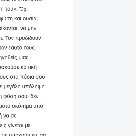
η του». Όχι
 φύση και ουσία,
έκονται, να μην
που Τον προδίδουν
τον εαυτό τους.
ηγηθείς μιας
ασκούσε κριτική
πους στα πόδια σου
 σε μεγάλη υπόληψη
η φύση σου· δεν
ς αυτό σκόπιμα από
ή να σε
ις γίνεται με
 σε υπακούν και να