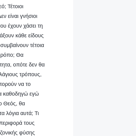
ό; Τέτοιοι
εν είναι γνήσιοι
που έχουν χάσει τη
πράξουν κάθε είδους
 συμβαίνουν τέτοια
τρόπο; Θα
τητα, οπότε δεν θα
λάγιους τρόπους,
πορούν να το
οία καθοδηγώ εγώ
ο Θεός, θα
α λόγια αυτά; Τι
μπεριφορά τους
αζονικής φύσης