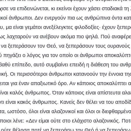
ε να επιδεινώνεται, κι εκείνοι έχουν χάσει σταδιακά τη
νικοί άνθρωποι. Δεν ενεργούν πια ως ανθρώπινα όντα κα
 μα είναι γεμάτοι ανεξέλεγκτες φιλοδοξίες· έχουν ξεπερ
 λαχταρούν να ανέβουν ακόμα πιο ψηλά. Πού αναφέρετ
να ξεπεράσουν τον Θεό, να ξεπεράσουν τους ουρανούς 
 πηγάζει ο λόγος για τον οποίο οι άνθρωποι αποκαλύπτο
 βαθύ επίπεδο, αυτό συμβαίνει επειδή η διάθεση του ανθ
ική. Οι περισσότεροι άνθρωποι κατανοούν την έννοια τη
ιται για έναν απαξιωτικό όρο. Αν κάποιος αποκαλύπτει αλ
είναι καλός άνθρωπος. Όταν κάποιος είναι απίστευτα αλαζ
ι είναι κακός άνθρωπος. Κανείς δεν θέλει να του αποδίδ
α, ωστόσο, όλοι είναι αλαζονικοί και όλοι οι διεφθαρμέ
ποιοι λένε: «Δεν είμαι ούτε στο ελάχιστο αλαζονικός. Πο
 ούτε θέλησα ποτέ να ξεπεράσω τον Θεό ή να ξεπεράσω