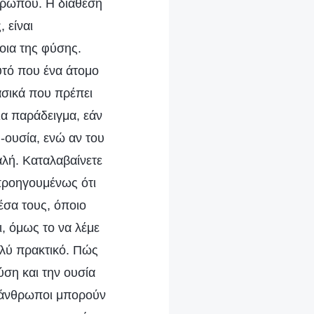
νθρώπου. Η διάθεση
 είναι
νοια της φύσης.
υτό που ένα άτομο
βασικά που πρέπει
Για παράδειγμα, εάν
-ουσία, ενώ αν του
καλή. Καταλαβαίνετε
 προηγουμένως ότι
έσα τους, όποιο
ει, όμως το να λέμε
πολύ πρακτικό. Πώς
ση και την ουσία
ι άνθρωποι μπορούν