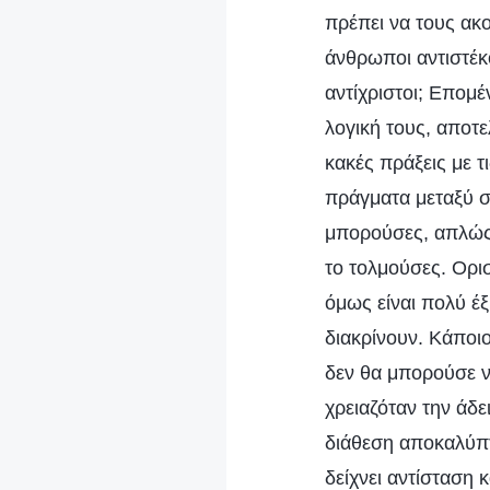
πρέπει να τους ακο
άνθρωποι αντιστέκο
αντίχριστοι; Επομέ
λογική τους, αποτελ
κακές πράξεις με τ
πράγματα μεταξύ σ
μπορούσες, απλώς δ
το τολμούσες. Ορι
όμως είναι πολύ έ
διακρίνουν. Κάποιο
δεν θα μπορούσε ν
χρειαζόταν την άδε
διάθεση αποκαλύπτ
δείχνει αντίσταση 