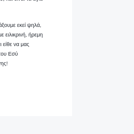
άξουμε εκεί ψηλά,
ε ειλικρινή, ήρεμη
 είθε να μας
 που Εσύ
γης!