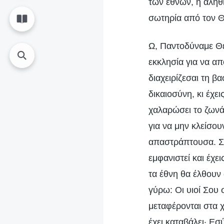
των εθνών, η αληθι
σωτηρία από τον Θ
Ω, Παντοδύναμε Θε
εκκλησία για να α
διαχειρίζεσαι τη βα
δικαιοσύνη, κι έχε
χαλαρώσει το ζωνάρ
για να μην κλείσουν
απαστράπτουσα. Σκ
εμφανιστεί και έχε
τα έθνη θα έλθουν 
γύρω: Οι υιοί Σου 
μεταφέρονται στα 
έχει καταβάλει· Εσ