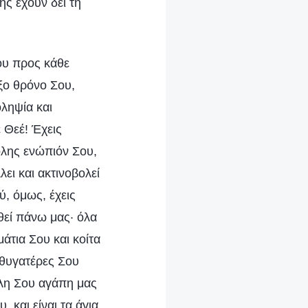
ης έχουν δει τη
ου προς κάθε
ξο θρόνο Σου,
οληψία και
 Θεέ! Έχεις
όλης ενώπιόν Σου,
λει και ακτινοβολεί
ύ, όμως, έχεις
θεί πάνω μας· όλα
άτια Σου και κοίτα
 θυγατέρες Σου
άλη Σου αγάπη μας
 και είναι τα άγια