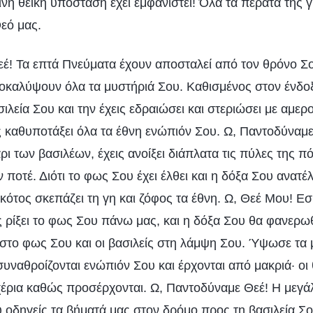
νή θεϊκή υπόσταση έχει εμφανιστεί! Όλα τα πέρατα της γ
εό μας.
έ! Τα επτά Πνεύματα έχουν αποσταλεί από τον θρόνο Σ
ποκαλύψουν όλα τα μυστήριά Σου. Καθισμένος στον ένδο
σιλεία Σου και την έχεις εδραιώσει και στεριώσει με αμερ
ις καθυποτάξει όλα τα έθνη ενώπιόν Σου. Ω, Παντοδύναμε
ι των βασιλέων, έχεις ανοίξει διάπλατα τις πύλες της π
 ποτέ. Διότι το φως Σου έχει έλθει και η δόξα Σου ανατέλ
ότος σκεπάζει τη γη και ζόφος τα έθνη. Ω, Θεέ Μου! Εσ
ις ρίξει το φως Σου πάνω μας, και η δόξα Σου θα φανερω
στο φως Σου και οι βασιλείς στη λάμψη Σου. Ύψωσε τα μ
συναθροίζονται ενώπιόν Σου και έρχονται από μακριά· οι
χέρια καθώς προσέρχονται. Ω, Παντοδύναμε Θεέ! Η μεγ
ύ οδηγείς τα βήματά μας στον δρόμο προς τη βασιλεία Σου,