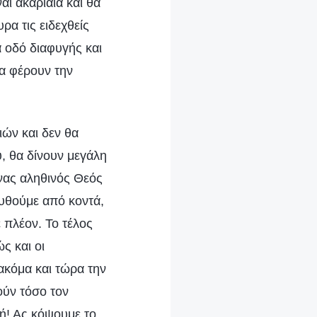
αι ακαριαία και θα
α τις ειδεχθείς
ά οδό διαφυγής και
θα φέρουν την
ιών και δεν θα
, θα δίνουν μεγάλη
ένας αληθινός Θεός
ουθούμε από κοντά,
 πλέον. Το τέλος
ς και οι
ακόμα και τώρα την
ούν τόσο τον
ή! Ας κόψουμε το