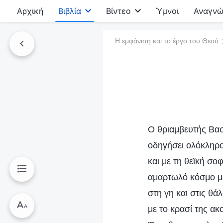
Αρχική
Βιβλία
Βίντεο
Ύμνοι
Αναγνώ
Η εμφάνιση και το έργο του Θεού
τό το βιβλίο
Ο θριαμβευτής Βασι
οδηγήσει ολόκληρο
και με τη θεϊκή σο
αμαρτωλό κόσμο με
στη γη και στις θά
με το κρασί της ακ