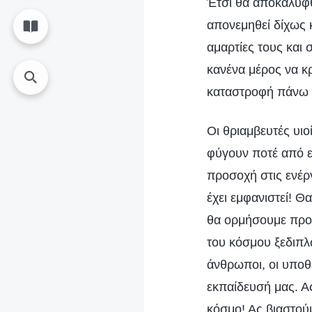
Έτσι θα αποκαλυφθε
απονεμηθεί δίχως 
αμαρτίες τους και 
κανένα μέρος να κρ
καταστροφή πάνω 
Οι θριαμβευτές υιο
φύγουν ποτέ από ε
προσοχή στις ενέργ
έχει εμφανιστεί! Θ
θα ορμήσουμε προς
του κόσμου ξεδιπλ
άνθρωποι, οι υποθ
εκπαίδευσή μας. Α
κόσμο! Ας βιαστού