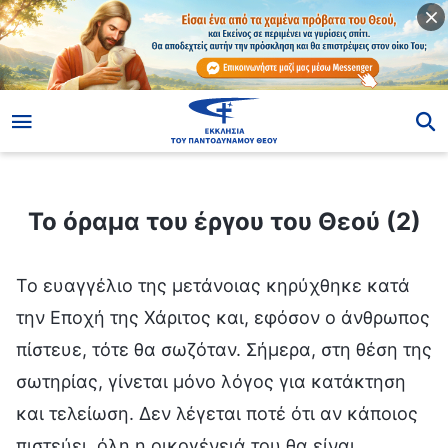
ίο
Το όραμα του έργου του Θεού (2)
Το όραμα του έργου του Θεού (2)
Το ευαγγέλιο της μετάνοιας κηρύχθηκε κατά την Εποχή της Χάριτος και, εφόσον ο άνθρωπος πίστευε, τότε θα σωζόταν. Σήμερα, στη θέση της σωτηρίας, γίνεται μόνο λόγος για κατάκτηση και τελείωση. Δεν λέγεται ποτέ ότι αν κάποιος πιστεύει, όλη η οικογένειά του θα είναι ευλογημένη ή ότι άπαξ και σωθεί, θα έχει σωθεί δια παντός. Σήμερα, κανείς δεν λέει κάτι τέτοιο και τέτοια πράγματα είναι ξεπερασμένα. Τον καιρό εκείνον, το έργο του Ιησού ήταν το έργο της λύτρωσης όλης της ανθρωπότητας. Οι αμαρτίες όλων όσοι πίστευαν σ’ Αυτόν συγχωρέθηκαν. Εφόσον πίστευες σε Αυτόν, θα σε λύτρωνε· αν πίστευες σε Αυτόν, δεν ήσουν πλέον αμαρτωλός, είχες απαλλαγεί από τις αμαρτίες σου. Αυτή ήταν η σημασία της σωτηρίας και της δικαίωσης μέσω πίστης. Εντούτοις, όσοι πίστευαν, είχαν ακόμα μέσα τους το επαναστατικό στοιχείο και το στοιχείο της αντίστασης στον Θεό —στοιχεία τα οποία έπρεπε σιγά-σιγά να απομακρυνθούν. Η σωτηρία δεν σήμαινε ότι ο άνθρωπος είχε κερδηθεί πλήρως από τον Ιησού, αλλά ότι ο άνθρωπος δεν ήταν πια αμαρτωλός, ότι οι αμαρτίες του είχαν συγχωρεθεί. Εφόσον πίστευες, δεν θα ήσουν ποτέ πια αμαρτωλός. Εκείνον τον καιρό, ο Ιησούς επιτέλεσε πολύ έργο το οποίο ήταν ακατανόητο στους μαθητές Του και είπε πολλά τα οποία δεν κατανοούσαν οι άνθρωποι. Αυτό οφείλεται στο γεγονός ότι, εκείνον τον καιρό, δεν έδινε εξηγήσεις. Έτσι, αρκετά χρόνια αφότου Εκείνος έφυγε, ο Ματθαίος δημιούργησε τη γενεαλογία του Ιησού, και άλλοι επιτέλεσαν επίσης πολύ έργο που ήταν θέλημα του ανθρώπου. Ο Ιησούς δεν ήλθε για να οδηγήσει στην τελείωση και να κερδίσει τον άνθρωπο, αλλά για να επιτελέσει ένα στάδιο του έργου: να δημιουργήσει το ευαγγέλιο της βασιλείας των ουρανών και να ολοκληρώσει το έργο της σταύρωσης. Κι έτσι, μόλις σταυρώθηκε ο Ιησούς, το έργο Του ολοκληρώθηκε πλήρως. Ωστόσο, στο σημερινό στάδιο —στο έργο της κατάκτησης— πρέπει να ειπωθούν περισσότερα λόγια, πρέπει να επιτελεστεί περισσότερο έργο και πρέπει να υπάρξουν πολλές διαδικασίες. Πρέπει, επίσης, να αποκαλυφθούν τα μυστήρια του έργου του Ιησού και του Ιεχωβά, ώστε όλοι οι άνθρωποι να αποκτήσουν κατανόηση και σαφήνεια στην πίστη τους, διότι αυτό είναι το έργο των εσχάτων ημερών, και οι έσχατες ημέρες αποτελούν το τέλος του έργου του Θεού, τον χρόνο της ολοκλήρωσης αυτού του έργου. Αυτό το στάδιο του έργου θα σου αποσαφηνίσει τον νόμο του Ιεχωβά και τη λύτρωση του Ιησού, και γίνεται, κατά κύριο λόγο, ώστε να μπορέσεις να κατανοήσεις ολόκληρο το έργο του σχεδίου διαχείρισης του Θεού που αριθμεί έξι χιλιάδες έτη και να εκτιμήσεις όλη τη σημασία και την ουσία αυτού του σχεδίου διαχείρισης που αριθμεί έξι χιλιάδες έτη, όπως επίσης και να κατανοήσεις τον σκοπό όλου του έργου που επιτέλεσε ο Ιησούς και των λόγων που εξέφερε, ακόμα και την τυφλή σου πίστη στη Βίβλο και την τυφλή λατρεία της. Θα σου δώσει τη δυνατότητα να τα κατανοήσεις όλα αυτά λεπτομερώς. Θα φτάσεις στο σημείο να κατανοήσεις τόσο το έργο που επιτέλεσε ο Ιησούς όσο και το έργο του Θεού σήμερα· θα κατανοήσεις και θα δεις όλη την αλήθεια, τη ζωή και την οδό. Στο στάδιο του έργου που επιτέλεσε ο Ιησούς, γιατί έφυγε ο Ιησούς χωρίς να κάνει το έργο της ολοκλήρωσης; Επειδή το στάδιο του έργου του Ιησού δεν ήταν το έργο της ολοκλήρωσης. Όταν σταυρώθηκε, τα λόγια Του έφτασαν κι αυτά στο τέλος τους. Μετά τη σταύρωσή Του, το έργο Του τελείωσε οριστικά. Το τρέχον στάδιο είναι διαφορετικό: το έργο του Θεού θα τελειώσει μόνο όταν ειπωθούν τα λόγια μέχρι τέλους και ολοκληρωθεί ολόκληρο το έργο Του. Κατά τη διάρκεια του σταδίου του έργου του Ιησού, υπήρχαν πολλά λόγια που δεν ειπώθηκαν ή δεν διατυπώθηκαν πλήρως. Τον Ιησού, όμως, δεν Τον απασχολούσε τι έλεγε ή τι δεν έλεγε, διότι η διακονία Του δεν ήταν διακονία λόγων, κι έτσι, αφού καρφώθηκε στον σταυρό, έφυγε. Εκείνο το στάδιο του έργου έγινε κυρίως χάριν της σταύρωσης και διαφέρει από το τρέχον στάδιο. Αυτό το στάδιο του έργου γίνεται κυρίως χάριν της ολοκλήρωσης, του ξεκαθαρίσματος και της περάτωσης όλου του έργου. Αν τα λόγια δεν ειπωθούν μέχρι να τελειώσουν, δεν θα υπάρξει τρόπος να ολοκληρωθεί αυτό το έργο, διότι σε αυτό το στάδιο του έργου, όλο το έργο φτάνει στο τέλος του και πραγματοποιείται με τη χρήση λόγων. Εκείνον τον καιρό, ο Ιησούς επιτέλεσε πολύ έργο που ήταν ακατανόητο στον άνθρωπο. Έφυγε ήσυχα, και σήμερα εξακολουθούν να υπάρχουν πολλοί οι οποίοι δεν κατανοούν τα λόγια Του, η κατανόηση των οποίων είναι εσφαλμένη αλλά αυτοί ακόμα πιστεύουν ότι είναι σωστή, και οι οποίοι δεν ξέρουν ότι σφάλλουν. Το τελευταίο στάδιο θα θέσει οριστικό τέλος στο έργο του Θεού και θα παράσχει την ολοκλήρωσή του. Όλοι θα μπορέσουν να κατανοήσουν και να γνωρίσουν το σχέδιο διαχείρισης του Θεού. Θα διορθωθούν οι αντιλήψεις του ανθρώπου, οι προθέσεις του, η παράλογη κατανόησή του, οι αντιλήψεις του σχετικά με το έργο του Ιεχωβά και του Ιησού, οι απόψεις του σχετικά με τους απίστους και όλες οι άλλες διαστρεβλώσεις του. Και ο άνθρωπος θα κατανοήσει όλα τα σωστά μονοπάτια της ζωής, όλο το έργο που επιτελεί ο Θεός και ολόκληρη την αλήθεια. Όταν συμβεί αυτό, αυτό το στάδιο του έργου θα φτάσει στο τέλος του. Το έργο του Ιεχωβά ήταν η δημιουργία του κόσμου· ήταν η αρχή. Αυτό το στάδιο του έργου είναι το τέλος του έργου, είναι η ολοκλήρωση. Στην αρχή, το έργο του Θεού επιτελείτο μεταξύ των εκλεκτών του Ισραήλ και ήταν η αυγή μιας νέας εποχής στον πιο ιερό από όλους τους τόπους. Το τελευταίο στάδιο του έργου επιτελείται στην πιο ακάθαρτη χώρα, ώστε να κρίνει τον κόσμο και να φέρει την εποχή στο τέλος της. Στο πρώτο στάδιο, το έργο του Θεού επιτελέστηκε στον πιο φωτεινό από όλους τους τόπους και το τελευταίο στάδιο επιτελείται στον πιο σκοτεινό από όλους τους τόπους, και αυτό το σκοτάδι θα εκδιωχθεί, θα δημιουργηθεί φως και όλοι οι άνθρωποι θα κατακτηθούν. Όταν θα έχουν κατακτηθεί οι άνθρωποι αυτού του πιο ακάθαρτου και πιο σκοτεινού τόπου, και ολόκληρος ο πληθυσμός αναγνωρίσει ότι υπάρχει ένας Θεός, ο οποίος είναι ο αληθινός Θεός, και κάθε άνθρωπος πειστεί απόλυτα, τότε αυτό το γεγονός θα χρησιμοποιηθεί για να επιτελεστεί το έργο της κατάκτησης απ’ άκρη σ’ άκρη σε ολόκληρο το σύμπαν. Αυτό το στάδιο του έργου είναι συμβολικό: μόλις τελειώσει το έργο αυτής της εποχής, το έργο των 6.000 ετών διαχείρισης θα φτάσει σε ένα πλήρες τέλος. Μόλις κατακτηθούν όσοι βρίσκονται στον σκοτεινότερο τόπο, είναι αυτονόητο ότι το ίδιο θα συμβεί και οπουδήποτε αλλού. Ως εκ τούτου, μόνο το έργο της κατάκτησης στην Κίνα φέρει συμβολισμό με νόημα. Η Κίνα αντιπροσωπεύει όλες τις δυνάμεις του σκότους και ο λαός της Κίνας αντιπροσωπεύει όλους εκείνους που είναι από σάρκα, που είναι του Σατανά και που είναι από σάρκα και οστά. Ο κινεζικός λαός είναι αυτός που έχει διαφθαρεί περισσότερο από τον μεγάλο κόκκινο δράκοντα, που αντιτίθεται περισσότερο στον Θεό και του οποίου η ανθρώπινη φύση είναι η πιο ποταπή και ακάθαρτη, κι έτσι αποτελεί το αρχέτυπο όλης της διεφθαρμένης ανθρωπότητας. Αυτό δεν σημαίνει ότι οι άλλες χώρες δεν έχουν κανένα πρόβλημα. Οι αντιλήψεις του ανθρώπου είναι όλες ίδιες και, παρόλο που ο λαός των χωρών αυτών μπορεί να είναι καλού επιπέδου, αν δεν γνωρίζει τον Θεό, τότε αυτό σημαίνει ότι αντιτίθεται σε Αυτόν. Γιατί και οι Εβραίοι αντιτάχθηκαν στον Θεό και επαναστάτησαν εναντίον Του; Γιατί και οι Φαρισαίοι αντιτάχθηκαν σε Αυτόν; Γιατί πρόδωσε ο Ιούδας τον Ιησού; Εκείνον τον καιρό, πολλοί από τους μαθητές δεν γνώριζαν τον Ιησού. Γιατί, αφότου ο Ιησούς σταυρώθηκε και αναστήθηκε ξανά, οι άνθρωποι εξακολούθησαν να μην πιστεύουν σε Αυτόν; Δεν είναι ίδια η επαναστατικότητα του ανθρώπου; Απλώς ο λαός της Κίνας χρησιμοποιείται για παραδειγματισμό και, όταν κατακτηθεί, θα αποτελέσει πρότυπο και δείγμα και θα χρησιμεύσει ως σημείο αναφοράς για τους άλλους. Γιατί έλεγα ανέκαθεν ότι είστε παράρτημα στο σχέδιο διαχείρισής Μου; Ο λαός της Κίνας είναι εκείνος στον οποίο η διαφθορά, η ακαθαρσία, η αδικία, η εναντίωση και η ανυπακοή εκδηλώνονται στον μέγιστο βαθμό και αποκαλύπτονται σε όλες τις ποικίλες μορφές τους. Από τη μία πλευρά, οι άνθρωποι αυτοί είναι χαμηλού επιπέδου και, από την άλλη, η ζωή και η νοοτροπία τους είναι οπισθοδρομικές, και οι συνήθειες, το κοινωνικό περιβάλλον τους, η οικογένεια στην οποία έχουν γεννηθεί —όλα είναι φτωχά και τα πιο οπισθοδρομικά. Το κύρος τους είναι, επίσης, χαμηλό. Το έργο σε αυτόν τον τόπο είναι συμβολικό, και αφού επιτελεστεί αυτό το δοκιμαστικό έργο στο σύνολό του, το επακόλουθο έργο του Θεού θα είναι πολύ πιο εύκολο. Αν μπορεί να ολοκληρωθεί αυτό το στάδιο του έργου, τότε εξυπακούεται ότι το ίδιο μπορεί να κάνει και το επακόλουθο έργο. Μόλις πραγματοποιηθεί αυτό το στάδιο του έργου, θα έχει σημειωθεί μεγάλη επιτυχία, και το έργο της κατάκτησης απ’ άκρη σ’ άκρη σε ολόκληρο το σύμπαν θα έχει φτάσει οριστικά στο τέλος του. Στην πραγματικότητα, μόλις το έργο μεταξύ σας στεφθεί με επιτυχία, αυτή θα ισοδυναμεί με την επιτυχία απ’ άκρη σ’ άκρη σε ολόκληρο το σύμπαν. Αυτήν τη σημασία έχει το γεγονός ότι σας βάζω να λειτουργήσετε ως πρότυπα και δείγματα. Η ανυπακοή, η εναντίωση, η ακαθαρσία, η αδικία —όλα αυτά υπάρχουν μέσα σε αυτούς τους ανθρώπους, και μέσα τους αντιπροσωπεύεται όλη η ανυπακοή της ανθρωπότητας. Είναι πραγματικά το κάτι άλλο. Έτσι, θεωρούνται η επιτομή της κατάκτησης και, μόλις κατακτηθούν, θα γίνουν, φυσικά, δείγματα και πρότυπα για τους άλλους. Τίποτα δεν ήταν πιο συμβολικό από το γεγονός ότι το πρώτο στάδιο επιτελέστηκε στο Ισραήλ: Οι Ισραηλίτες ήταν οι πιο άγιοι και λιγότερο διεφθαρμένοι από όλους τους λαούς, κι έτσι η αυγή της νέας εποχής σε αυτόν τον τόπο είχε τη μεγαλύτερη σημασία. Μπορεί να ειπωθεί ότι οι προπάτορες της ανθρωπότητας προήλθαν από το Ισραήλ και ότι το Ισραήλ ήταν η γενέτειρα του έργου του Θεού. Στην αρχή, αυτοί οι άνθρωποι ήταν οι πιο άγιοι και όλοι λάτρευαν τον Ιεχωβά, και το έργο του Θεού σε αυτούς μπορούσε να αποφέρει τα μέγιστα αποτελέσματα. Ολόκληρη η Βίβλος καταγράφει το έργο δύο εποχών: το ένα ήταν το έργο της Εποχής του Νόμου και το άλλο ήταν το έργο της Εποχής της Χάριτος. Η Παλαιά Διαθήκη καταγράφει τα λόγια του Ιεχωβά στους Ισραηλίτες και το έργο Του στο Ισραήλ· η Καινή Διαθήκη καταγράφει το έργο του Ιησού στην Ιουδαία. Όμως γιατί η Βίβλος δεν περιέχει