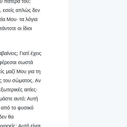
ου πατέρα του;
, εσείς απλώς δεν
ία Μου· τα λόγια
ντοτε οι ίδιοι
αίνεις; Γιατί έχεις
 φέρεσαι σωστά
είς μαζί Μου για τη
ες του σώματος. Αν
ωτερικές αιτίες·
μάστε αυτό; Αυτή
 από το φυσικό
δεν θα
χαρείς; Αυτή είναι