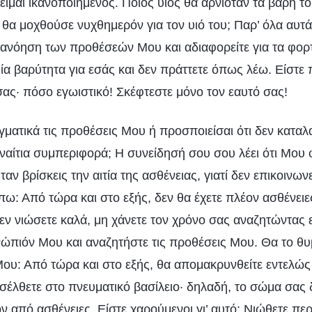
είμαι ικανοποιημένος. Ποιος υιός θα αρνιόταν τα βάρη τ
 θα μοχθούσε νυχθημερόν για τον υιό του; Παρ’ όλα αυτά
ατανόηση των προθέσεών Μου και αδιαφορείτε για τα φορτ
α βαρύτητα για εσάς και δεν πράττετε όπως λέω. Είστε πά
σας· πόσο εγωιστικό! Σκέφτεστε μόνο τον εαυτό σας!
ματικά τις προθέσεις Μου ή προσποιείσαι ότι δεν καταλαβ
αναίτια συμπεριφορά; Η συνείδησή σου σου λέει ότι Μου
αν βρίσκεις την αιτία της ασθένειας, γιατί δεν επικοινων
πω: Από τώρα και στο εξής, δεν θα έχετε πλέον ασθένει
ν νιώσετε καλά, μη χάνετε τον χρόνο σας αναζητώντας εξ
ενώπιόν Μου και αναζητήστε τις προθέσεις Μου. Θα το θυ
Μου: Από τώρα και στο εξής, θα απομακρυνθείτε εντελώς
ισέλθετε στο πνευματικό βασίλειο· δηλαδή, το σώμα σας 
ν από ασθένειες. Είστε χαρούμενοι γι’ αυτό; Νιώθετε περι