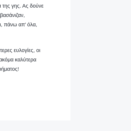
 της γης. Ας δούνε
 βασάνιζαν,
ι, πάνω απ’ όλα,
ερες ευλογίες, οι
 ακόμα καλύτερα
οήματος!