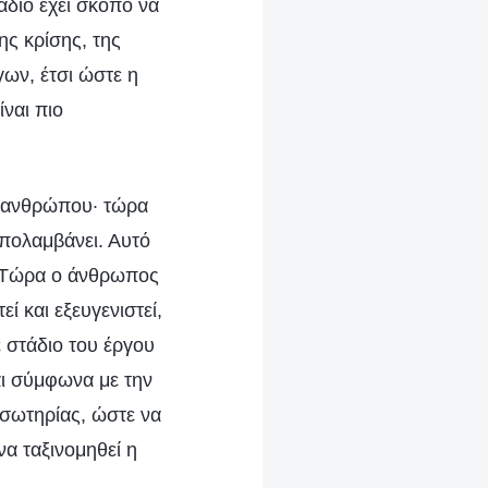
τάδιο έχει σκοπό να
ης κρίσης, της
ων, έτσι ώστε η
ναι πιο
υ ανθρώπου· τώρα
απολαμβάνει. Αυτό
α. Τώρα ο άνθρωπος
ί και εξευγενιστεί,
ε στάδιο του έργου
αι σύμφωνα με την
ς σωτηρίας, ώστε να
να ταξινομηθεί η