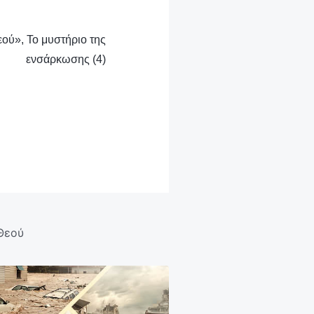
εού», Το μυστήριο της
ενσάρκωσης (4)
Θεού